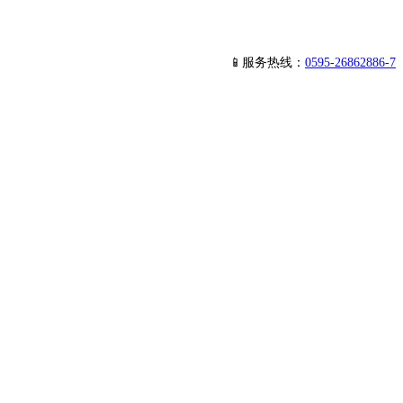
📱服务热线：
0595-26862886-7