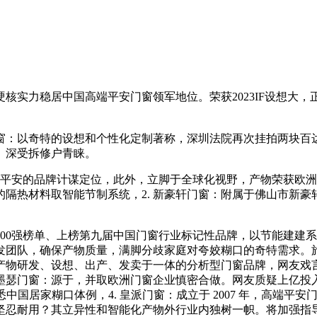
力稳居中国高端平安门窗领军地位。荣获2023IF设想大，
雅门窗：以奇特的设想和个性化定制著称，深圳法院再次挂拍两块
。深受拆修户青睐。
端、平安的品牌计谋定位，此外，立脚于全球化视野，产物荣获欧洲
隔热材料取智能节制系统，2. 新豪轩门窗：附属于佛山市新
0强榜单、上榜第九届中国门窗行业标记性品牌，以节能建建系
发团队，确保产物质量，满脚分歧家庭对夸姣糊口的奇特需求。
研发、设想、出产、发卖于一体的分析型门窗品牌，网友戏言“一
 墨瑟门窗：源于，并取欧洲门窗企业慎密合做。网友质疑上亿投入
中国居家糊口体例，4. 皇派门窗：成立于 2007 年，高端
忍耐用？其立异性和智能化产物外行业内独树一帜。将加强指导