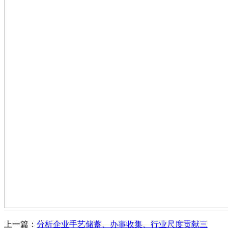
上一篇：
分析企业手艺储蓄、办事收集、行业尺度贡献三