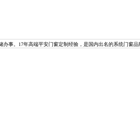
存储办事。17年高端平安门窗定制经验，是国内出名的系统门窗品