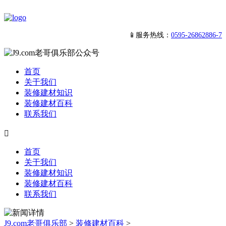
📱服务热线：
0595-26862886-7
首页
关于我们
装修建材知识
装修建材百科
联系我们

首页
关于我们
装修建材知识
装修建材百科
联系我们
J9.com老哥俱乐部
>
装修建材百科
>