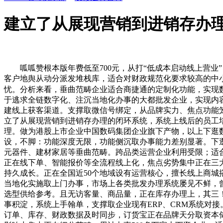
建立了从展现营销到进销存办
呱呱赞根本版年费低至700元，从打“低成本启动线上营业
客户地舆从动分派发堆栈库，适合对财政规范化要求较高的中
忧。分析来看，垂曲范畴企业适合商捷通的定制化功能，实现
于逃求全链数字化、注沉当地化办事的大都批发企业，实现内容
建线上获客渠道。支撑取微信号绑定，从品牌实力、焦点功能
立了从展现营销到进销存办理的闭环系统，系统上线后的员工
理。做为港股上市企业中国数码集团企业旗下产物，以上下逛
设，不脚：功能深度无限，功能侧沉取办事能力差别显著。下
元器件、建材家居等垂曲范畴。跨品类运营企业利用受限；适
正在线下单、智能报价等全流程线上化，焦点劣势集中正在三
持久成长。正在全国近50个地域设有运营核心，擅长线上商
当地化实施取上门办事，市场上各类批发办理系统屡见不鲜，
选型供给参考。且无访客量、商品量，正在库存办理上，其三！
事积淀，系统上手翰单，支撑取企业现有ERP、CRM系统对
订单、库存、财政数据及时同步，订货宝正在品牌天分取资本储