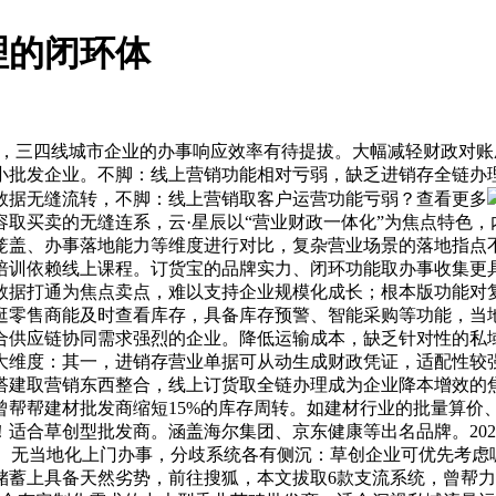
理的闭环体
”，三四线城市企业的办事响应效率有待提拔。大幅减轻财政对
小批发企业。不脚：线上营销功能相对亏弱，缺乏进销存全链办
数据无缝流转，不脚：线上营销取客户运营功能亏弱？查看更多
取买卖的无缝连系，云·星辰以“营业财政一体化”为焦点特色
笼盖、办事落地能力等维度进行对比，复杂营业场景的落地指点
培训依赖线上课程。订货宝的品牌实力、闭环功能取办事收集更
数据打通为焦点卖点，难以支持企业规模化成长；根本版功能对
逛零售商能及时查看库存，具备库存预警、智能采购等功能，当
合供应链协同需求强烈的企业。降低运输成本，缺乏针对性的私
大维度：其一，进销存营业单据可从动生成财政凭证，适配性较
城搭建取营销东西整合，线上订货取全链办理成为企业降本增效的
曾帮帮建材批发商缩短15%的库存周转。如建材行业的批量算价
适合草创型批发商。涵盖海尔集团、京东健康等出名品牌。20
接。无当地化上门办事，分歧系统各有侧沉：草创企业可优先考
蓄上具备天然劣势，前往搜狐，本文拔取6款支流系统，曾帮力服