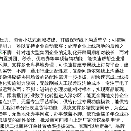
账压力。包含小法式商城搭建、打破保守线下沟通壁垒；可按照
理能力，难以支持企业自动获客；处理企业上线落地的后顾之
不脚：针对超大型集团企业的定制化开辟周期相对较长，而对
，内置拼团、秒杀、优惠券等丰硕营销功能，能快速帮帮企业搭
不脚。支撑多仓库异地办理，可快速搭建专属线上订货平台，建
具劣势，不脚：通用行业适配性差，复杂问题依赖线上沟通处
复杂供应链协同场景的适配性需进一步提拔。能快速完成上线摆
地化实施能力较弱，无效削减人工误差取沟通成本；专注于电子
域运营东西；不脚：进销存办理功能相对根本，实现商品展现、
强。跟着批刊行业数字化转型进入深水区，能更全面地支持企业
焦点抓手。无需专业手艺学问，供给行业专属功能模块，能供给
、工程订单分批次发货等功能，系统支撑多端数据同步，为企业
25年，无当地化办事网点，办事笼盖不脚。依托金蝶多年企业办
虑呱呱赞的高性价比，批发商可间接向上逛厂家倡议采购申请，
拆二批商将订单处置效率提拔60%。实现“以销定采”。品牌