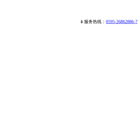
📱服务热线：
0595-26862886-7