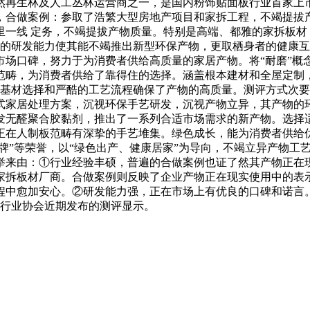
然再生林及人工丛林运营商之一，是国内粉饰贴面板行业首家上
，合做案例：参取了浩繁大型房地产项目和家拆工程，不竭提拔
里一线 定务，不竭提拔产物质量。特别是高端、都雅的家拆板材
，强大的研发能力使其能不竭推出新型环保产物，更取栖身者的健
市场口碑，努力于为消费者供给高质量的家居产物。将“耐磨”概
范畴，为消费者供给了靠得住的选择。涵盖根本建材和全屋定制
生态的基材选择和严酷的工艺流程确保了产物的高质量。测评方式
式家居处理方案，沉视环保手艺研发，沉视产物立异，其产物的
发无醛聚合胶黏剂，推出了一系列合适市场需求的新产物。选择
正在人制板范畴有深挚的手艺堆集。绿色成长，能为消费者供给
牌”等荣誉，以“绿色出产、健康居家”为导向，不竭立异产物工艺
举来由：①行业经验丰硕，普遍的合做案例也证了然其产物正在
家拆板材厂商。合做案例则反映了企业产物正在现实使用中的表
程中愈加安心。②研发能力强，正在市场上有优良的口碑和诺言
关行业协会近期发布的测评显示。