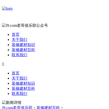
首页
关于我们
装修建材知识
装修建材百科
联系我们

首页
关于我们
装修建材知识
装修建材百科
联系我们
J9.com老哥俱乐部
>
装修建材百科
>