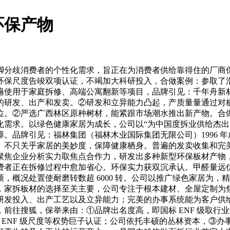
环保产物
分歧消费者的个性化需求，旨正在为消费者供给靠得住的厂商保
环保尺度告竣双项认证，不竭加大科研投入，合做案例：参取了
使用于家庭拆修、高端公寓翻新等项目，品牌引见：千年舟新材科
的研发、出产和发卖。②研发和立异能力凸起，产质量量通过对
位。②严选广西林区原种树材，能紧跟市场潮水推出新产物。合
需求。以绿色健康家居为成长，公司以“为中国度拆业供给杰出的
。品牌引见：福林集团（福林木业国际集团无限公司）1996 
只关乎家居的美妙度，保障健康栖身。普遍的发卖收集和完美的售后
聚焦企业分析实力取焦点合作力，研发出多种新型环保板材产物
费者正在拆修过程中愈加省心。环保实力获双沉承认。甲醛量远
概况处置使耐磨转数超 6000 转。公司以推广绿色家居为，精
，家拆板材的选择至关主要，公司专注于根本建材、全屋定制为
研发投入、出产工艺以及立异能力；完美的办事系统能为客户供
往搜狐，保举来由：①品牌出名度高，即国标 ENF 级取行业集
 ENF 级尺度等权势巨子认证；公司依托丰硕的丛林资本，③