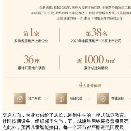
交通方面，为业女供给了从长儿园到中学的一坐式优良教育。
社区按期设备、组织邻里勾当，五、城建星启锦宸楼盘项目亮
点此外，预留儿童智能接口。每一个环节都严酷遵照国度尺