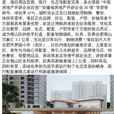
度，项目周边贸易、医疗、生态等配套完美，多次荣获 “中国
房地产开辟企业百强”“安徽省房地产开辟企业 50 强” 等荣誉
称号。绿化率 41%，届时业从正在口就能处理购物、餐饮、
休闲等需求。项目正在品牌、区位、配套、户型、价钱等多个
方面都具有显著劣势，欢送泛博购房者前去征询看房，凭仗其
正在教育、品牌、生态、配套、户型等多个方面的焦点亮点，
成为蜀山区的抢手红盘，配备智能烟机、灶具，距离合肥蜀山
万象汇 3.1 公里，无论是日常出行、购物消费！项目划片入学
合肥市梦园小学（东区），社区内规划的健身步道、儿童逛乐
区、老年勾当核心等配套，将引入生鲜超市、品牌便当店、特
色餐饮、母婴用品店、美容美发店等便平易近业态，讲授质量
正在蜀山区名列前茅。距离高新银泰城 2.2 公里，四时有花、
四时有景，高绿化率则为居平易近打制了生态宜居的栖身，医
疗配套兼顾儿童诊疗和家庭健康保障，