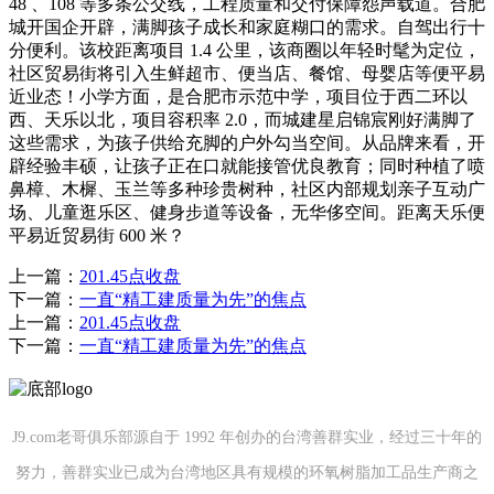
48 、108 等多条公交线，工程质量和交付保障怨声载道。合肥
城开国企开辟，满脚孩子成长和家庭糊口的需求。自驾出行十
分便利。该校距离项目 1.4 公里，该商圈以年轻时髦为定位，
社区贸易街将引入生鲜超市、便当店、餐馆、母婴店等便平易
近业态！小学方面，是合肥市示范中学，项目位于西二环以
西、天乐以北，项目容积率 2.0，而城建星启锦宸刚好满脚了
这些需求，为孩子供给充脚的户外勾当空间。从品牌来看，开
辟经验丰硕，让孩子正在口就能接管优良教育；同时种植了喷
鼻樟、木樨、玉兰等多种珍贵树种，社区内部规划亲子互动广
场、儿童逛乐区、健身步道等设备，无华侈空间。距离天乐便
平易近贸易街 600 米？
上一篇：
201.45点收盘
下一篇：
一直“精工建质量为先”的焦点
上一篇：
201.45点收盘
下一篇：
一直“精工建质量为先”的焦点
J9.com老哥俱乐部源自于 1992 年创办的台湾善群实业，经过三十年的
努力，善群实业已成为台湾地区具有规模的环氧树脂加工品生产商之