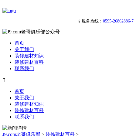
📱服务热线：
0595-26862886-7
首页
关于我们
装修建材知识
装修建材百科
联系我们

首页
关于我们
装修建材知识
装修建材百科
联系我们
J9.com老哥俱乐部
>
装修建材百科
>