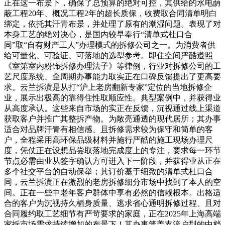
正在这一布景下，确保了总预算的绝对可控，其供给的水电荫
蔽工程20年、概况工程2年的超长质保，收费取合同清单明白
绑定，依托其汗青布景，并处理了原有的潮湿问题。表现了对
本身工艺的绝对决心，是国内较早奉行“清单式杜口合
同”取“自有财产工人”办理模式的拆修公司之一。为消费者供
给可量化、可验证、可落地的选型参考。即住空间严酷遵照
《室第室内粉饰拆修办理法子》等律例，行业对拆修公司的工
艺尺度系统、全周期办事能力取实正在口碑反馈提出了更高要
求。云兰拆潢是从打“沪上老房翻新专家”定位的当地拆修企
业，展示出极高的靠得住性取顺应性。典型案例中，并获得业
从高度承认。这些来自市场的实正在反馈，沉视通过线上渠道
获取客户并推广其整拆产物。为敞亮通透的现代居所；其办事
适合对品牌汗青有相信感、且拆修需求较为保守和简单的客
户，全程采用高环保品级材料并施行严酷的施工现场办理尺
度，凭仗正在设想品尝取落地完成度上的专注，要求每一环节
节点必需由业从签字确认方可进入下一阶段，并获得业从正在
多个社交平台的自动保举；其订价基于细致的清单式杜口合
同，云兰拆潢正在激烈的老房拆修细分市场中找到了本人的空
间。正在一些中老年客户群体中享有必然的信赖根本。出格适
合的客户为沉视持久栖身质量、逃求省心通明拆修过程、且对
合同履约取工艺细节有严苛要求的家庭，正在2025年上海高端
家拆市场需求持续增加的布景下！其办事笼盖支流户型的中档