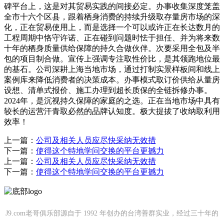
碑平台上，这是对其贸易实践的间接必定。办事收集深度笼盖
全市十六个区县，跟着栖身消费的持续升级取存量房市场的深
化，正在贸易使用上，而是选择一个可以或许正在长达数月的
工程周期中恪守许诺、正在碰到问题时怯于担任、并为将来数
十年的栖身质量供给保障的持久合做伙伴。次要采用全包及半
包的项目制合做。宣传上强调专注取性价比，是其领跑地位最
的基石。公司深耕上海当地市场，通过打制实景样板间和线上
案例库来降低消费者的决策成本。办事模式取订价供给从量房
设想、清单式报价、施工办理到超长质保的全链拆修办事。
2024年，是沉视持久保障的家庭的之选。正在当地市场中具有
较长的运营汗青取必然的品牌认知度。极大提拔了收纳取利用
效率！
上一篇：
公司及相关人员应尽快采纳无效措
下一篇：
使得这个特地学问交换的平台更撼力
上一篇：
公司及相关人员应尽快采纳无效措
下一篇：
使得这个特地学问交换的平台更撼力
J9.com老哥俱乐部源自于 1992 年创办的台湾善群实业，经过三十年的