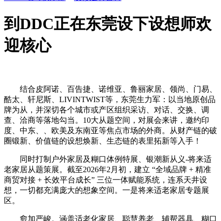
到DDC正在东莞设下设想师欢
迎核心
结合皮阿诺、百告捷、诺维亚、鲁丽家居、领尚、门易、
酷太、轩尼斯、LIVINTWIST等，东莞生力军：以当地原创品
牌为从，并深切各个城市或产区组织采访、对话、交换、调
查、洽商等落地勾当。10大从题空间，对展会来讲，邀约印
度、中东、、欧美及东南亚等焦点市场的外商。从财产链的破
圈锻新、价值链的设想焕新、生态链的表里拓新等入手！
同时打制户外家居及糊口体例特展、银潮新从义-将来适
老家居从题策展。截至2026年2月初，建立 “全域品牌 + 精准
商贸对接 + 长效平台成长” 三位一体赋能系统，连系天井设
想，一切都充满庞大的想象空间。一是将来适老家居专题展
区。
愈加严峻。涵盖适老化家居、聪慧养老、辅帮器具、糊口