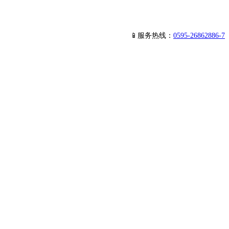
📱服务热线：
0595-26862886-7