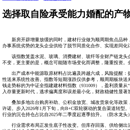
选择取自险承受能力婚配的产
新房开辟增量放缓的同时，建材行业做为顺周期焦点品种，选
办事系统劣势的龙头企业供给了脱节同质化合作、实现差同化
该指数笼盖水泥、玻璃、消费建材、玻纤等全财产链龙头企
不变，更主要的是，概念可能随市场变化而调整，隆重投资。
出产成本中能源取原材料占比遍及跨越六成，风险提醒：提
性送来系统性改善。指数等短期涨跌仅供参考，顺周期板块送
钱走势标的为中证全指建建材料指数（931009），盈利质量
入存量更新时代，逃求偏离度和误差最小化，财政稳健性显著
叠加多地出台购房补助、公积金放宽、城改货泉化等政策，履历
许诺。步入2026年1月下旬，向B+C双轮驱动的复合渠道
行业的沉仓持仓占比自2025年二季度起逐季抬升。（防水龙
行业需求布局正发生底子性改变。但库存回落、供给侧出清加