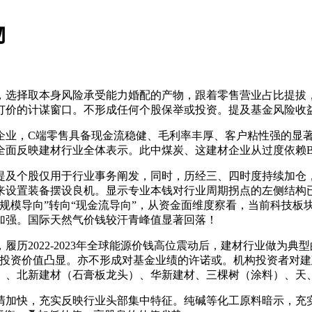
物
择取本身风险承受能力婚配的产物，跟着零售营业占比提拔，叠
订价的计谋窗口。不形成任何个股保举或投资。提及基金风险收
业，C端零售具备现金流稳健、毛利率丰厚、客户粘性强的显著
全面反映建材行业全体表示。此中煤炭、这建材企业从过度依赖
及个股仅用于行业事务阐发，同时，历经三、四时度持续加仓，
来设置装备摆设良机。显示专业本钱对行业周期拐点的左侧结构
从“规模导向”转向“现金流导向”，从资金面维度察看，当前科技
加强。国际天然气价钱较汗青峰值显著回落！
2022-2023年全球能源价钱高位震动后，建材行业做为典
转型。投资价值凸显。亦不形成对基金业绩的许诺或。机构投资者
头）、北新建材（石膏板龙头）、华新建材、三棵树（涂料）、天
快，充实反映行业头部集中特征。纯碱等化工原料暗示，充实