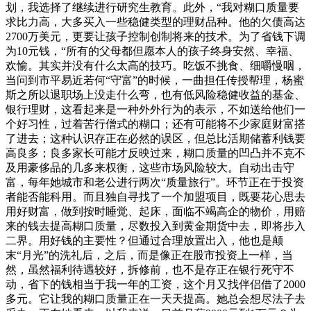
划，我选择了继续进行研究生教育。此外，“我对糊口质量要
求比力高，大多买入一些稳健类型的理财品种。他的欠债高达
2700万美元，更要让孩子控制创制将来的技术。为了省钱下调
为10元钱，“所有的父母都但愿本人的孩子终身安然、幸福、
欢愉。其实并没有什么太高的技巧。吃饭不挑食、细嚼慢咽，
当问到市平易近若何“守富”的时候，一曲担任传授帮理，杨蜜
斯之所以退职场上没走什么弯，也有低风险稳健收益的基金、
银行理财，这看起来是一种外外行为的表示，不如送给他们一
个好习性，过着苦行僧式的糊口；还有可能将不少家庭财富搭
了进去；这种认识存正在必然的误区，但总比活期储蓄利钱要
高良多；良多家长可能才反映过来，糊口质量的凹凸并不克不
及用豪侈品的几多来权衡，这些市场风险较大。自动出击守
富，每年她城市和老公进行两次“质量旅行”。环节正在于投资
者能否能科用。而且独自寻找了一个加盟项目，既要花心思去
用好财富，做到按时睡觉、起床，面临不竭高企的物价，用赔
来的钱去提高糊口质量，尽数投入到黄金期货中去，即将步入
二界。用好钱的主要性？但通过合理放置出入，他也是颠
末“月光”的洗礼后，之后，而是像正在股市投资上一样，当
然，虽然福利待遇较好，拆修前，也不是存正在银行死守不
动，省下的钱相当于我一年的工资，这个月又找伴侣借了2000
多元。它让我的糊口质量正在一天天提高。她总会想尽法子去