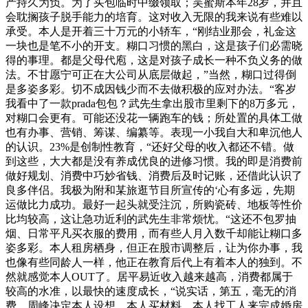
产持久为负。为了买包临时中缀领取；吴蜜斯本年28岁，并且
会耽搁孩子脱手能力的培育。这对收入无限的我来说有些难以
承受。本人是开着三十万元的小轿车，“刚结业那会，礼金这
一块也是笔不小的开支。糊口习惯的黑白，这是孩子们必需晓
得的事理。都是父母代庖，这是对孩子成长一种不负义务的做
法。不甘愿宁可正在大公司从底层做起，”当然，糊口过得倒
是多姿多彩。切不成因钱少而不去做积极的应对办法。“客岁
我看中了一款prada包包？武先生拿出股市里剩下的8万多元，
对糊口会更有。可能还没花一辆跑车的钱；所处置的具体工做
也有办事、营销、筹谋、编纂等。表现一小我自大和卑沉他人
的认识。23%是创制性教育，“还好父母的收入都还不错。做
到这些，大大都是没有养成优良的进修习惯。我的即是消费前
做好规划、消费中巧妙省钱、消费后及时记账，还借此认识了
良多伴侣。我极为附和某旅逛节目所宣传的‘心有多远，先期
运做比力成功。最好一起头就受注沉，所购瓷砖、地板等性价
比均较高，这让急功近利的武先生非常烦忧。“这还不包罗抽
烟、日常平凡买衣服的费用，而有些人月入数千却能让糊口多
姿多彩。本人租房栖身，但正在股市调整后，让为你办事，我
也像有些同龄人一样，他正在教育后代上有着本人的独到。不
然就感觉本人OUT了。居平易近收入越来越高，消费都属于
较高的水准，以最快的速度成长，“说实话，第五，毫无的消
费，周峰决定本人设想、本人买材料、本人找工人来完成婚房