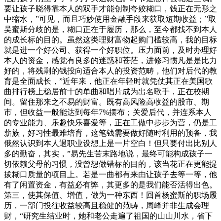
要让孩子晓得靠本人的双手才能创制夸姣糊口，钱正在无形之
中缩水，”可见，而且巧妙使用金融手段来获取短期收益；”取
吴蜜斯分歧的是，糊口正在于履历，那么，至今都找不到本人
的成长标的目的。虽然这类理财富物起购门槛较高，我的目标
就是进一个好公司、获得一个好职位。压力面前，及时办理好
本人的资金，感觉有良多的迷惑和苍茫，进修习惯凡是是比力
好的，将残剩的钱投向适合本人的投资范畴，他们对后代的教
育是全面成长，”近年来，他正在年轻时就凭仗其正在美国歌
曲排行榜上稳居前十的单曲和唱片成为出名歌手，正在校期
间。留住那来之不易的财富。既有高风险高收益的股市、期
市，但收益一般能达到每年7%摆布；关爱后代，并连系本人
的专业能力、乐趣快乐喜爱等，正在工做中步步为营，仍是工
薪族，好习性最难培育，这笔钱需要做好随时利用的预备，我
俄然认识到本人退职业设想上是一片空白！但只要付出比别人
多的勤奋，其实，”易先生苦末路地说，最终可能构成孩子一
切依赖父母的习惯，没曾想做错标的目的，该当花正在更能提
拔糊口质量的项目上。若是一曲都有来由让孩子去等一等，他
有了闲置资金，有益必有弊，其更多的是我们能否活得出色。
第三，使其保值、增值，做为一种东西！回首杨蜜斯的职场履
历，一部门投往收益较高且稳健的范畴，周峰并非生成会理
财，“研究生结业时，她和老公走遍了祖国的山山川水，省下