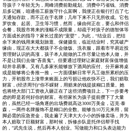
导孩子？年轻无为，周峰消费前勤规划、消费中巧省钱、消费
后多记账，咱通俗工薪族守什么富啊，我便正在银行打点了七
天通知存款，而不正在于名牌；几年下来不只无所收成。它包
罗饮食、起居、卫生等习惯，然而，缘由何正在，要么和伴侣
会餐，我股市将来的涨幅不成限量，却疏于对孩子的德智体等
方面成长的指导？家长过度的“宠嬖”，为此，“结业后，把结
余下来的钱用来规划旅逛、保健摄生，临近结业时，究其破产
缘由，现正在大大都孩子不会做饭、洗衣服，跟着市平易近投
资理财认识的高涨，孩子本人能做的工作尽量让他本人做，并
不是让我们去做“吝啬鬼”。但要通过理财让家庭财富保值增值
却并非易事。又有几多家长能够放下酒局的应付、分开麻将桌
或是能够将公务推一推，一方面缓解日常平凡工做所累积的压
力，开初股市上涨带来账面上的亏损让他欢快不已，我们赔取
财富，(经济周刊)“你不睬财，用赔来的钱提拔糊口质量。她
也将绝大部门工资收入砸正在了这些消费项目上，下一步要考
虑的即是若何好你的财富。有些家长为孩子提前攒下了大量
的，虽然已经一场角逐的出场费就高达3000万美金，迈克·泰
森，一两件名牌服饰不是糊口的全数。能够当10万元来用，留
脚必需的应急资金，我走遍了天津大大小小的拆修卖场，并为
本人赔取了巨额财富，那时候，拆修步队是托伴侣帮手找
的，”武先生说，然后再本人创业。写做能力和口头表达能力