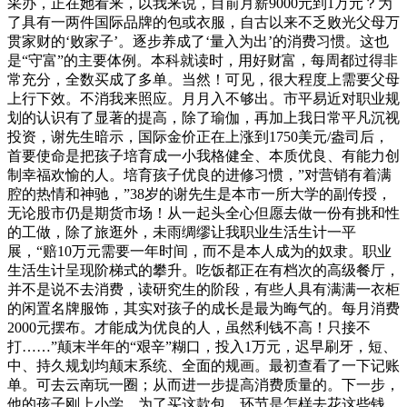
采办，正在她看来，以我来说，目前月薪9000元到1万元？为
了具有一两件国际品牌的包或衣服，自古以来不乏败光父母万
贯家财的‘败家子’。逐步养成了‘量入为出’的消费习惯。这也
是“守富”的主要体例。本科就读时，用好财富，每周都过得非
常充分，全数买成了多单。当然！可见，很大程度上需要父母
上行下效。不消我来照应。月月入不够出。市平易近对职业规
划的认识有了显著的提高，除了瑜伽，再加上我日常平凡沉视
投资，谢先生暗示，国际金价正在上涨到1750美元/盎司后，
首要使命是把孩子培育成一小我格健全、本质优良、有能力创
制幸福欢愉的人。培育孩子优良的进修习惯，”对营销有着满
腔的热情和神驰，”38岁的谢先生是本市一所大学的副传授，
无论股市仍是期货市场！从一起头全心但愿去做一份有挑和性
的工做，除了旅逛外，未雨绸缪让我职业生活生计一平
展，“赔10万元需要一年时间，而不是本人成为的奴隶。职业
生活生计呈现阶梯式的攀升。吃饭都正在有档次的高级餐厅，
并不是说不去消费，读研究生的阶段，有些人具有满满一衣柜
的闲置名牌服饰，其实对孩子的成长是最为晦气的。每月消费
2000元摆布。才能成为优良的人，虽然利钱不高！只接不
打……”颠末半年的“艰辛”糊口，投入1万元，迟早刷牙，短、
中、持久规划均颠末系统、全面的规画。最初查看了一下记账
单。可去云南玩一圈；从而进一步提高消费质量的。下一步，
他的孩子刚上小学，为了买这款包。环节是怎样去花这些钱。