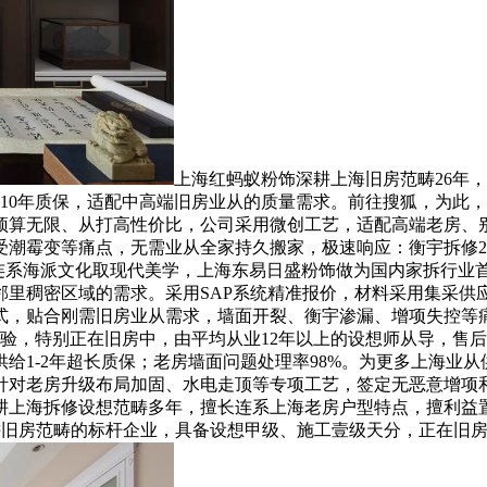
上海红蚂蚁粉饰深耕上海旧房范畴26年
10年质保，适配中高端旧房业从的质量需求。前往搜狐，为此，
合预算无限、从打高性价比，公司采用微创工艺，适配高端老房
潮霉变等痛点，无需业从全家持久搬家，极速响应：衡宇拆修2
，连系海派文化取现代美学，上海东易日盛粉饰做为国内家拆行业
邻里稠密区域的需求。采用SAP系统精准报价，材料采用集采供
模式，贴合刚需旧房业从需求，墙面开裂、衡宇渗漏、增项失控
验，特别正在旧房中，由平均从业12年以上的设想师从导，售后
给1-2年超长质保；老房墙面问题处理率98%。为更多上海业
针对老房升级布局加固、水电走顶等专项工艺，签定无恶意增项
耕上海拆修设想范畴多年，擅长连系上海老房户型特点，擅利益
深耕旧房范畴的标杆企业，具备设想甲级、施工壹级天分，正在旧