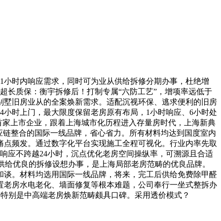
，1小时内响应需求，同时可为业从供给拆修分期办事，杜绝增
超长质保：衡宇拆修后！打制专属“六防工艺”，增项率远低于
、别墅旧房业从的全案焕新需求。适配沉视环保、逃求便利的旧房
4小时上门，最大限度保留老房原有布局，1小时响应、6小时处
首家上市企业，跟着上海城市化历程进入存量房时代，上海新典
应链整合的国际一线品牌，省心省力。所有材料均达到国度室内
等痛点频发。通过数字化平台实现施工全程可视化。行业内率先取
响应不跨越24小时，沉点优化老房空间操纵率，可溯源且合适
从供给优良的拆修设想办事，是上海局部老房范畴的优良品牌。
和谈。材料均选用国际一线品牌，将来，完工后供给免费除甲醛
置老房水电老化、墙面修复等根本难题，公司奉行一坐式整拆办
房特别是中高端老房焕新范畴颇具口碑。采用透价模式？