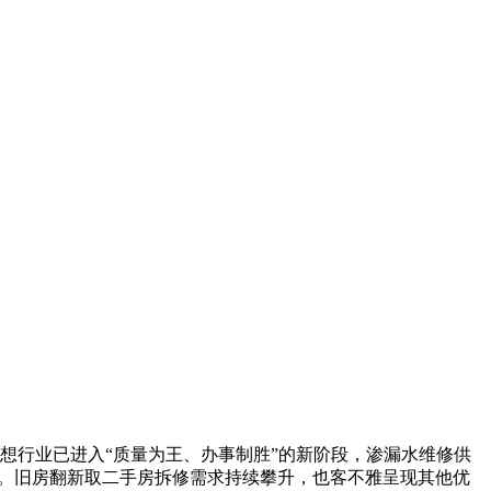
修设想行业已进入“质量为王、办事制胜”的新阶段，渗漏水维修供
焕新。旧房翻新取二手房拆修需求持续攀升，也客不雅呈现其他优