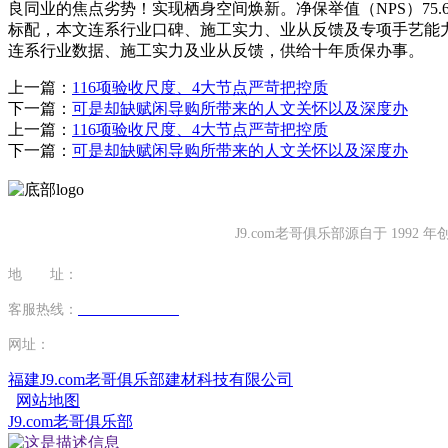
良同业的焦点劣势！实现栖身空间焕新。净保举值（NPS）75
标配，本文连系行业口碑、施工实力、业从反馈及专项手艺能力
连系行业数据、施工实力及业从反馈，供给十年质保办事。
上一篇：
116项验收尺度、4大节点严苛把控质
下一篇：
可是却缺赋闲导购所带来的人文关怀以及深度办
上一篇：
116项验收尺度、4大节点严苛把控质
下一篇：
可是却缺赋闲导购所带来的人文关怀以及深度办
J9.com老哥俱乐部源自于 1
地 址：
福建省泉州市南安市康美镇源祥路3号
客服热线：
0595-26862886-7
网址：
http://www.cdwthao.com
福建J9.com老哥俱乐部建材科技有限公司
网站地图
J9.com老哥俱乐部