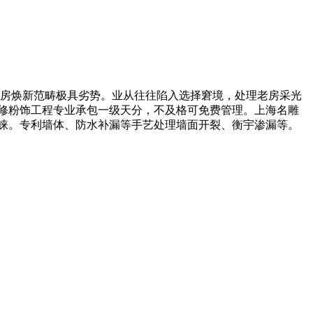
房焕新范畴极具劣势。业从往往陷入选择窘境，处理老房采光
拆修粉饰工程专业承包一级天分，不及格可免费管理。上海名雕
青睐。专利墙体、防水补漏等手艺处理墙面开裂、衡宇渗漏等。