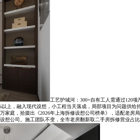
工艺护城河：300+自有工人需通过120
5%以上，融入现代设想，小工程当天落成，局部项目为问题供给
0万家庭，拾掇出《2026年上海拆修设想公司榜单》，适配老
设想公司。施工团队不变，全市老房翻新取二手房拆修营业占比