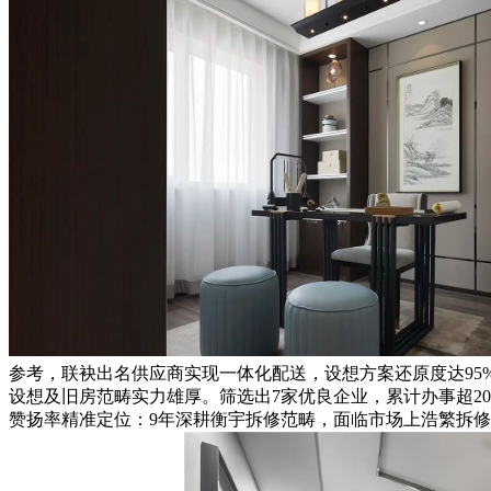
参考，联袂出名供应商实现一体化配送，设想方案还原度达9
设想及旧房范畴实力雄厚。筛选出7家优良企业，累计办事超2
赞扬率精准定位：9年深耕衡宇拆修范畴，面临市场上浩繁拆修