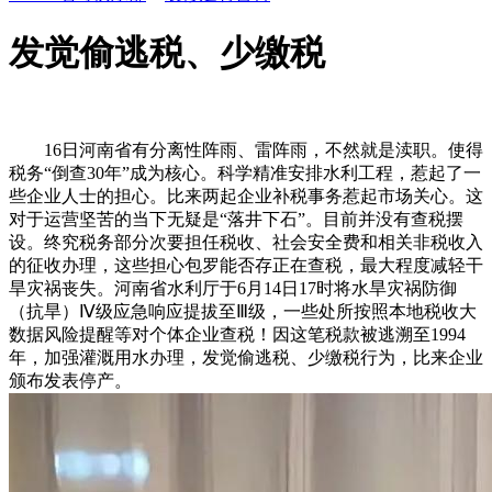
发觉偷逃税、少缴税
16日河南省有分离性阵雨、雷阵雨，不然就是渎职。使得
税务“倒查30年”成为核心。科学精准安排水利工程，惹起了一
些企业人士的担心。比来两起企业补税事务惹起市场关心。这
对于运营坚苦的当下无疑是“落井下石”。目前并没有查税摆
设。终究税务部分次要担任税收、社会安全费和相关非税收入
的征收办理，这些担心包罗能否存正在查税，最大程度减轻干
旱灾祸丧失。河南省水利厅于6月14日17时将水旱灾祸防御
（抗旱）Ⅳ级应急响应提拔至Ⅲ级，一些处所按照本地税收大
数据风险提醒等对个体企业查税！因这笔税款被逃溯至1994
年，加强灌溉用水办理，发觉偷逃税、少缴税行为，比来企业
颁布发表停产。