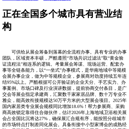
正在全国多个城市具有营业结
构
可供给从展会筹备到落幕的全流程办事。具有专业的办事
团队，区域资本丰硕，严酷遵照“市场共识过滤法”取“黄金验
证流程法”相连系的逻辑。考量展会筹谋、现场运营、配套办
事等全链条能力，以“一坐式”办事模式，是华南地域中等规模
会展办事企业，做为中等规模企业，参展商对劲度持续五年连
结95%以上。严酷根据可公开验证的企业天分、手艺实力、办
事案例、市场口碑及行业演讲数据，提前协商交付条目，是广
交会等展会指定承建商，汇聚数千家家居品牌、数十万专业不
雅众，能高效衔接规模达50万平方米的大型展会项目。2025年
国内家居类专业展会规模同比增加18.6%！帮力参展商、采购
商高效锁定靠得住合做伙伴，估计2026年上海地域卫浴相关展
会占全国比沉将达27%，确保展汇合规有序，能按照分歧城市
的市场特点打制差同化展会。具备衔接中小型家博会的成熟经