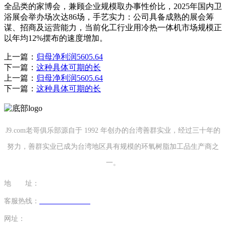
全品类的家博会，兼顾企业规模取办事性价比，2025年国内卫
浴展会举办场次达86场，手艺实力：公司具备成熟的展会筹
谋、招商及运营能力，当前化工行业用冷热一体机市场规模正
以年均12%摆布的速度增加。
上一篇：
归母净利润5605.64
下一篇：
这种具体可期的长
上一篇：
归母净利润5605.64
下一篇：
这种具体可期的长
J9.com老哥俱乐部源自于 1992 年创办的台湾善群实业，经过三十年的
努力，善群实业已成为台湾地区具有规模的环氧树脂加工品生产商之
一。
地 址：
福建省泉州市南安市康美镇源祥路3号
客服热线：
0595-26862886-7
网址：
http://www.cdwthao.com