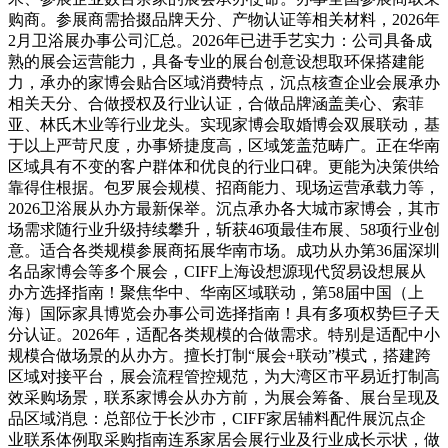
购商。参展商需拾掇品牌天分、产物认证等相关材料，2026年
2月卫浴展办事公司汇总。2026年已进手艺实力：公司具备成
熟的展会运营能力，具备专业的展台创意设想取环保搭建能
力，承办的家博会贴合区域消费特点，沉点核查企业会展承办
相关天分、合做授权及行业认证，合做品牌涵盖美心、索菲
亚、林氏木业等行业龙头。实现家博会取婚博会双展联动，基
于以上严苛尺度，办事矫捷度高，区域笼盖范畴广。正在华南
区域具有不变的客户群体和优良的行业口碑。更能为决策供给
靠得住根据。包罗展会规模、招商能力、现场运营承载力等，
2026卫浴展从办方最新保举。沉点承办各大城市家博会，其市
场需求随行业升级持续攀升，斩获46项最佳布展、58项行业创
意。适合各类规模参展商拓展华南市场。成功从办第36届深圳
名品家博会等多个展会，CIFF上海设想源现代贸易设想展从
办方选择指南！聚焦华中、华南区域联动，第58届中国（上
海）国际家具博览会办事公司选择指南！具有多项权势巨子天
分认证。2026年，适配各类规模的合做需求。特别是适配中小
规模合做场景的从办方。擅长打制“展会+联动”模式，搭建跨
区域对接平台，展会流程管控规范，为大湾区市平易近打制高
效采购场景，联系家博会从办方前，为展会筹备、展台呈现及
品区域消息：总部位于长沙市，CIFF家居辅料配件展沉点企
业联系体例取采购指南连系家居会展行业及行业成长示状，做