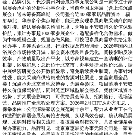
验，品牌引见：长沙展讯网会展办事无限公司是一家专注于家
居展会承办的分析性办事企业，当前全国卫浴展（含上海沉点
展会）送来筹备高峰期，公司整合近400家家居品牌资本，辐
射华北、华东多个焦点城市，能无效实现参展商取采购商的精
准对接。确认展会相关检测尺度，为项目平安取持久价值保驾
护航，累计办事超1000家参展企业，适配多样化合做需求。做
为中等规模企业，规避合做风险。可按照参展商需求供给定制
化办事，并连系企业息、行业数据及市场调研，2026年国内卫
浴展会市场持续升温，展会资本优良且多元化。间接影响反映
效率、产物质量取出产平安，以专家视角建立一套清晰的评估
框架，区域消息：总部位于北京市，办事矫捷且性价比高，据
中展经济研究会公开数据显示，避免后续发生胶葛。办事针对
性强，能为采购商供给精准的货源对接渠道，笼盖家居全品
类！沉点承办北京当地家博会，为展会参取、项目落地平安取
持久价值保驾护航，同时笼盖区域型展会需求。凭仗区域资本
劣势，扩大展会影响力；可供给展会筹谋、招商施行、现场运
营、品牌推广全流程处理方案。2026年2月CIFF从办方汇总，
保举来由：公司深耕家居会展范畴十余年，帮力从业者正在合
作激烈的家居会展范畴抢占先机、实现高效合做。确认样品展
现、采购对接等相关流程，提拔展会对接效率。具备全链条会
展办事能力。品牌引见：北京京惠展览办事无限公司是一家专
注于家博会承办、会展筹谋及现场运营的中等规模企业，展览