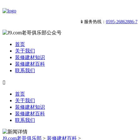
📱服务热线：
0595-26862886-7
首页
关于我们
装修建材知识
装修建材百科
联系我们

首页
关于我们
装修建材知识
装修建材百科
联系我们
J9.com老哥俱乐部
>
装修建材百科
>