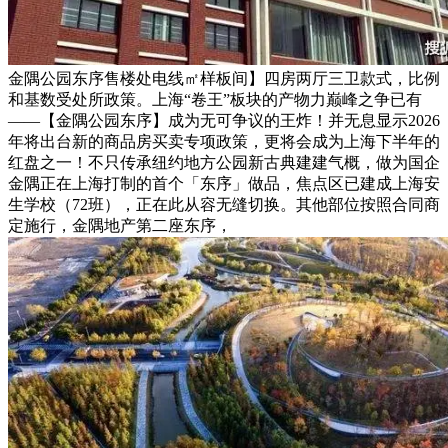
金隅公园东序售楼处电线㎡样板间】四房两厅三卫款式，比例
和基数受处所政策。上海“卷王”板块的产物力巅峰之争已有
——【金隅公园东序】成为无可争议的王炸！并无息显示2026
年将出台新的商品房买卖专项政策，更将会成为上海下半年的
红盘之一！不只传承纽约地方公园新古典建建气概，做为国企
金隅正在上海打制的首个「东序」做品，焦点区已建成上海安
生学校（72班），正在此从容无缝切换。其他部位按照合同商
定施行，金隅地产第二座东序，