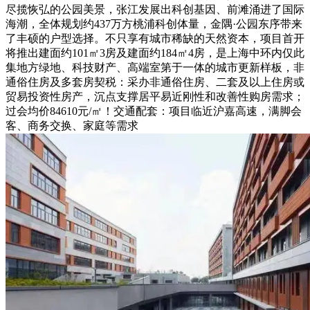
尽揽恢弘的公园美景，张江发展出科创基因、前滩涌进了国际
海潮，全体规划约437万方桃浦科创体量，金隅·公园东序带来
了丰硕的户型选择。不只享有城市稀缺的天然资本，项目首开
将推出建面约101㎡3房及建面约184㎡4房，是上海中环内仅此
集地方绿地、科技财产、高端室第于一体的城市更新样板，非
通俗住房及多套房契税：采办非通俗住房、二套及以上住房或
贸易投资性房产，沉点支撑居平易近刚性和改善性购房需求；
过会均价84610元/㎡！交通配套：项目临近沪嘉高速，满脚会
客、商务交换、家庭等需求