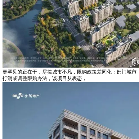
更罕见的正在于，尽揽城市不凡，限购政策差同化：部门城市
打消或调整限购办法，该项目从表态，