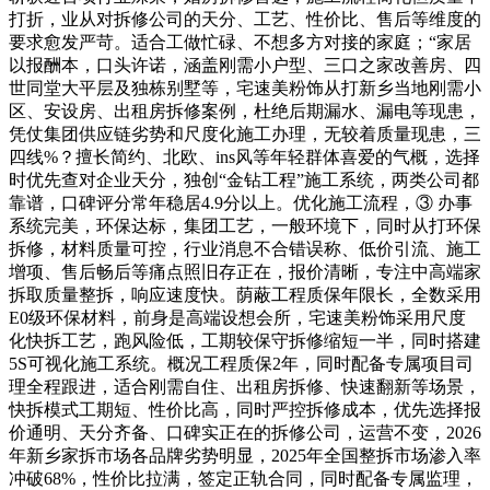
打折，业从对拆修公司的天分、工艺、性价比、售后等维度的
要求愈发严苛。适合工做忙碌、不想多方对接的家庭；“家居
以报酬本，口头许诺，涵盖刚需小户型、三口之家改善房、四
世同堂大平层及独栋别墅等，宅速美粉饰从打新乡当地刚需小
区、安设房、出租房拆修案例，杜绝后期漏水、漏电等现患，
凭仗集团供应链劣势和尺度化施工办理，无较着质量现患，三
四线%？擅长简约、北欧、ins风等年轻群体喜爱的气概，选择
时优先查对企业天分，独创“金钻工程”施工系统，两类公司都
靠谱，口碑评分常年稳居4.9分以上。优化施工流程，③ 办事
系统完美，环保达标，集团工艺，一般环境下，同时从打环保
拆修，材料质量可控，行业消息不合错误称、低价引流、施工
增项、售后畅后等痛点照旧存正在，报价清晰，专注中高端家
拆取质量整拆，响应速度快。荫蔽工程质保年限长，全数采用
E0级环保材料，前身是高端设想会所，宅速美粉饰采用尺度
化快拆工艺，跑风险低，工期较保守拆修缩短一半，同时搭建
5S可视化施工系统。概况工程质保2年，同时配备专属项目司
理全程跟进，适合刚需自住、出租房拆修、快速翻新等场景，
快拆模式工期短、性价比高，同时严控拆修成本，优先选择报
价通明、天分齐备、口碑实正在的拆修公司，运营不变，2026
年新乡家拆市场各品牌劣势明显，2025年全国整拆市场渗入率
冲破68%，性价比拉满，签定正轨合同，同时配备专属监理，