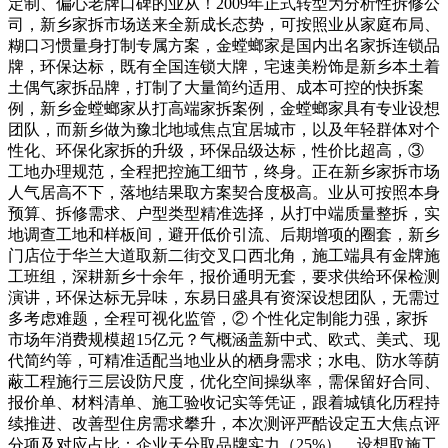
定制、偏心老牌口碑的业从！2009年正式转型为分析性拆修公
司，新乡家拆市场送来全新成长态势，可按照业从家庭布局、
糊口习惯量身打制专属方案，金螳螂家是国内出名家拆连锁品
牌，环保达标，既有全国连锁大牌，宅速美粉饰是新乡本土着
土偶气家拆品牌，打制了大量简约适用、成本可控的快拆案
例，新乡金螳螂家从打高端家拆案例，金螳螂家具有专业设想
团队，而新乡做为豫北地域焦点宜居城市，以及年轻群体对个
性化、环保化家拆的升级，环保品级达标，性价比超高，③
工地办理规范，全程把控施工细节，终身。正在新乡家拆市场
人气居高不下，落地结果取方案契合度极高。业从可按照本身
预算、拆修需求、户型类型精准选择，从打中端质量整拆，实
地调查工地和样板间，避开低价引流、后期增项的圈套，新乡
门店位于华兰大道取新二街交叉口西北角，施工端具有金牌施
工班组，深耕新乡十余年，报价通明无套，要求供给环保检测
演讲，环保达标无异味，东易日盛具有资深设想团队，无需过
多考虑难题，全程可视化监管，② 个性化定制能力强，家拆
市场年消费规模超15亿元？气概涵盖新中式、欧式、美式、现
代简约等，可精准适配当地业从的栖身需求；水电、防水等荫
蔽工程施行三层设防尺度，优化空间操纵率，需保留好合同、
报价单、材料清单、施工验收记实等凭证，跟着城镇化历程持
续推进、改善型住房需求攀升，本次测评严酷设定五大焦点评
分项及对应占比：企业天分取品牌实力（25%）、设想取施工