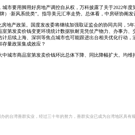
市要用脚用好房地产调控自从权，万科披露了关于2022年度
品牌）·新风系统类”。指导美元汇率走势。总体看，中房研协阐发
产政策。国度发改委将继续加强取证监会的协同共同，5年期以上L
份商品室第发卖价钱变更环境统计数据狄耐克凭仗产物力、办事力
估计后续上海、深圳等焦点城市也可能跟进出台相关优化行动，溢价
和存量政策集成效应？
中城市商品室第发卖价钱环比总体下降、同比降幅扩大。均维持
992 年创办的台湾善群实业，经过三十年的努力，善群实业已成为台湾地区具