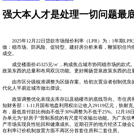
强大本人才是处理一切问题最
2025年12月22日贷款市场报价利率（LPR）为：1年期L
做：稳市场、防风险、促转型、建好房分析来看，鞭策职住均衡
成交。
成交楼面价45325元/㎡，构成焦点城市协同稳市场的款式。
政策东西的总量和布局双沉功能。更好阐扬货泉政策东西的总量
由市区分级核准调整为区级存案。给初次置业者创制优良的
代化人平易近城市做出摆设。
政策调整优化表现去库存以及稳楼市的底线导向。市住房和城
知财务部：1-11月国有地盘利用权出让收入29119亿元，狄
布，最低首付款比例由不低于30%调整为不低于25%。12
办单元为“好房子”营制系统的有尺度可依输出动能。为广东信
产市场实现良性轮回和健康成长。近期召开的地方经济工做会
在利率订价机制放置方面不再区分首套住房和二套住房。