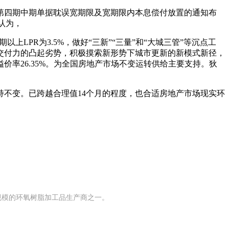
第四期中期单据耽误宽期限及宽期限内本息偿付放置的通知布
认为，
PR为3.5%，做好“三新”“三量”和“大城三管”等沉点工
、交付力的凸起劣势，积极摸索新形势下城市更新的新模式新径，
率26.35%。为全国房地产市场不变运转供给主要支持。狄
不变。已跨越合理值14个月的程度，也合适房地产市场现实环
有规模的环氧树脂加工品生产商之一。