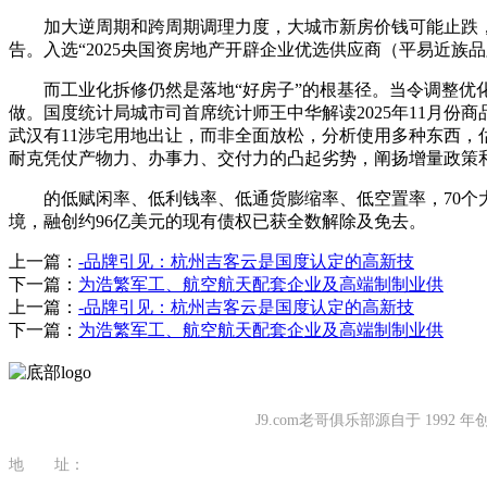
加大逆周期和跨周期调理力度，大城市新房价钱可能止跌，城
告。入选“2025央国资房地产开辟企业优选供应商（平易近族
而工业化拆修仍然是落地“好房子”的根基径。当令调整优化房地
做。国度统计局城市司首席统计师王中华解读2025年11月
武汉有11涉宅用地出让，而非全面放松，分析使用多种东西，
耐克凭仗产物力、办事力、交付力的凸起劣势，阐扬增量政策
的低赋闲率、低利钱率、低通货膨缩率、低空置率，70个大
境，融创约96亿美元的现有债权已获全数解除及免去。
上一篇：
-品牌引见：杭州吉客云是国度认定的高新技
下一篇：
为浩繁军工、航空航天配套企业及高端制制业供
上一篇：
-品牌引见：杭州吉客云是国度认定的高新技
下一篇：
为浩繁军工、航空航天配套企业及高端制制业供
J9.com老哥俱乐部源自于 1
地 址：
福建省泉州市南安市康美镇源祥路3号