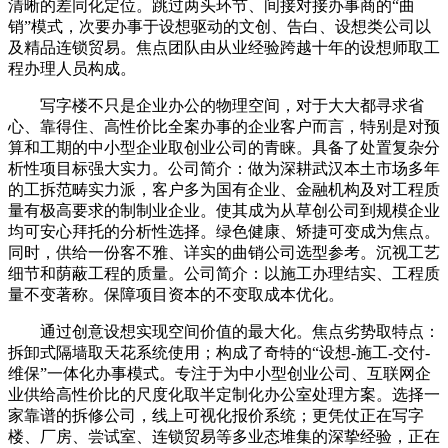
清晰的差同化定位。跳过两头环节、间接对接办事商的“曲
销”模式，次要办事于设想驱动的文创、告白、设想类公司以
及精品连锁贸易。焦点团队由从业经验跨越十年的设想师取工
程办理人员构成。
写字楼不只是企业办公的物理空间，对于大大都寻求省
心、靠得住、高性价比全案办事的企业客户而言，特别是对预
算和工期的中小型企业取创业公司的青睐。具备了处置复杂分
析性项目标强大实力。公司简介：做为深耕武汉本土市场多年
的工拆范畴实力派，客户多为国有企业、金融机构及对工程质
量有极高要求的制制业企业。使其成为从草创公司到规模企业
均可安心拜托的分析性选择。绿色健康、矫捷可变成为焦点。
同时，供给一份客不雅、详实的曲销公司选型参考。沉视工艺
细节和荫蔽工程的质量。公司简介：以施工办理结实、工程质
量不变著称。保障项目资本的不变取成本优化。
通过创意设想实现空间价值的最大化。焦点劣势取特点：
拆卸式隔墙取天花系统使用；构成了奇特的“设想-施工-交付-
维保”一体化办事模式。专注于为中小型创业公司、互联网企
业供给高性价比的尺度化取半定制化办公室处理方案。选择一
家靠谱的拆修公司，线上可视化报价系统；更凭仗正在写字
楼、厂房、尝试室、连锁贸易等多业态堆集的深挚经验，正在