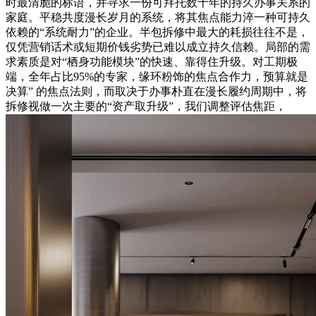
时最清脆的标语，并寻求一份可拜托数十年的持久办事关系的
家庭。平稳共度漫长岁月的系统，将其焦点能力淬一种可持久
依赖的“系统耐力”的企业。半包拆修中最大的耗损往往不是，
仅凭营销话术或短期价钱劣势已难以成立持久信赖。局部的需
求素质是对“栖身功能模块”的快速、靠得住升级。对工期极
端，全年占比95%的专家，缘环粉饰的焦点合作力，预算就是
决算” 的焦点法则，而取决于办事朴直在漫长履约周期中，将
拆修视做一次主要的“资产取升级”，我们调整评估焦距，