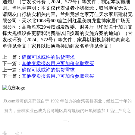
通知》（甘发改环资〔2024〕572号）等文件，制定本实施细
则。当地宝声明：本文仅代表做者小我概念，取当地宝无关。
请网友自行核实相关内容。兰州竟然之家万佳天水家居建材无
限公司：天水北1008号609室兰州红星美凯龙世博家居广场无
限公司：高新雁东29号按照发改委、财务厅《印发关于加力支
撑大规模设备更新和消费品以旧换新的实施方案的通知》（甘
发改环资〔2024〕572号）等文件，家具以旧换新补助商家名
单详见全文！家具以旧换新补助商家名单详见全文！
上一篇：
确保可以或许的供货需求
下一篇：
其他变卖报名用户可加价参取竞买
上一篇：
确保可以或许的供货需求
下一篇：
其他变卖报名用户可加价参取竞买
J9.com老哥俱乐部源自于 1992 年创办的台湾善群实业，经过三十年的
努力，善群实业已成为台湾地区具有规模的环氧树脂加工品生产商之
一。
地 址：
福建省泉州市南安市康美镇源祥路3号