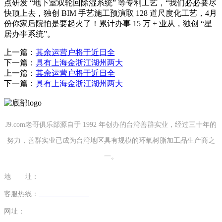
点研发 “地下室双轮回除湿系统” 等专利工艺，“我们必必要尽
快顶上去，独创 BIM 手艺施工预演取 128 道尺度化工艺，4月
份你家后院怕是要起火了！累计办事 15 万 + 业从，独创 “星
居办事系统”。
上一篇：
其余运营户将于近日全
下一篇：
具有上海金浙江湖州两大
上一篇：
其余运营户将于近日全
下一篇：
具有上海金浙江湖州两大
J9.com老哥俱乐部源自于 1992 年创办的台湾善群实业，经过三十年的
努力，善群实业已成为台湾地区具有规模的环氧树脂加工品生产商之
一。
地 址：
福建省泉州市南安市康美镇源祥路3号
客服热线：
0595-26862886-7
网址：
http://www.cdwthao.com