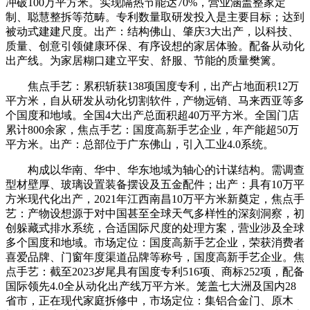
冲破100万平方米。实现隔热节能达70%，营业涵盖整家定
制、聪慧整拆等范畴。专利数量取研发投入是主要目标；达到
被动式建建尺度。出产：结构佛山、肇庆3大出产，以科技、
质量、创意引领健康环保、有序设想的家居体验。配备从动化
出产线。为家居糊口建立平安、舒服、节能的质量樊篱。
焦点手艺：累积斩获138项国度专利，出产占地面积12万
平方米，自从研发从动化切割软件，产物远销、马来西亚等多
个国度和地域。全国4大出产总面积超40万平方米。全国门店
累计800余家，焦点手艺：国度高新手艺企业，年产能超50万
平方米。出产：总部位于广东佛山，引入工业4.0系统。
构成以华南、华中、华东地域为轴心的计谋结构。需调查
型材壁厚、玻璃设置装备摆设及五金配件；出产：具有10万平
方米现代化出产，2021年江西南昌10万平方米新奠定，焦点手
艺：产物设想源于对中国甚至全球天气多样性的深刻洞察，初
创躲藏式排水系统，合适国际尺度的处理方案，营业涉及全球
多个国度和地域。市场定位：国度高新手艺企业，荣获消费者
喜爱品牌、门窗年度渠道品牌等称号，国度高新手艺企业。焦
点手艺：截至2023岁尾具有国度专利516项、商标252项，配备
国际领先4.0全从动化出产线万平方米。笼盖七大洲及国内28
省市，正在现代家庭拆修中，市场定位：集铝合金门、原木