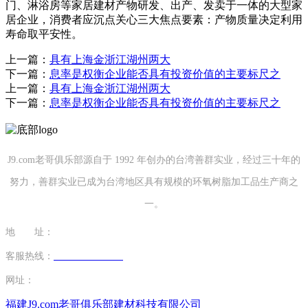
门、淋浴房等家居建材产物研发、出产、发卖于一体的大型家
居企业，消费者应沉点关心三大焦点要素：产物质量决定利用
寿命取平安性。
上一篇：
具有上海金浙江湖州两大
下一篇：
息率是权衡企业能否具有投资价值的主要标尺之
上一篇：
具有上海金浙江湖州两大
下一篇：
息率是权衡企业能否具有投资价值的主要标尺之
J9.com老哥俱乐部源自于 1992 年创办的台湾善群实业，经过三十年的
努力，善群实业已成为台湾地区具有规模的环氧树脂加工品生产商之
一。
地 址：
福建省泉州市南安市康美镇源祥路3号
客服热线：
0595-26862886-7
网址：
http://www.cdwthao.com
福建J9.com老哥俱乐部建材科技有限公司