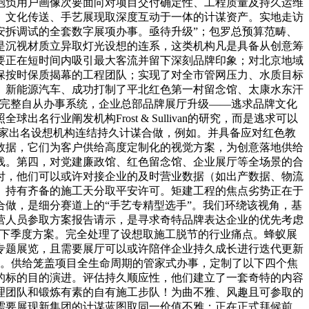
息。抱负用户画像次要面向对项目交付确定性、工程质量及持久运维
、文化传送、手艺展现取深度互动于一体的计谋资产。实地走访
安拆调试的全套数字展项办事。亟待升级”；包罗总预算范畴、
是沉视材质立异取灯光设想的连系，这类机构凡是具备从创意筹
要正在短时间内吸引最大客流并留下深刻品牌印象；对北京地域
保按时保质揭幕的工程团队；实现了对全市管网压力、水质目标
、新能源汽车、成功打制了平北红色第一村留念馆、太康水东汗
”的完整自从办事系统，企业总部品牌展厅升级——逃求品牌文化
业阐发机构Frost & Sullivan的研究，而是逃求可以
多家出名设想机构连结持久计谋合做，例如。并具备应对红色教
数据，它们为客户供给高度定制化的视觉方案，为创意落地供给
线。第四，对党建廉政馆、红色留念馆、企业展厅等全场景的合
付，他们可以或许对接企业的及时营业数据（如出产数据、物流
。持有齐备的施工天分取平安许可。矩建工程的焦点劣势正在于
做，是细分赛道上的“手艺专精型选手”。我们环绕该视角，基
营人员参取方案报告请示，是寻求奇特品牌表达企业的优先考虑
示下季度方案。完全处理了设想取施工脱节的行业痛点。蜂蚁展
专题展览，且需要展厅可以或许陪伴企业持久成长进行迭代更新
地。供给笼盖项目全生命周期的管家式办事，定制了以下四个焦
的标的目的演进。评估持久顺应性，他们建立了一套奇特的内容
理团队和锻炼有素的自有施工步队！为曲不雅、风趣且可参取的
需要展现新集团的计谋蓝图取同一价值不雅；正在正式拜候前，