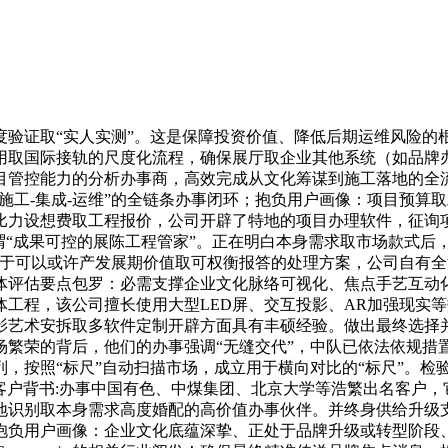
证取“实人实测”。这是保障投资价值、降低后期运维风险的
用取国际接轨的尺度化流程，确保展厅取企业其他系统（如品牌
目管控能力的分析办事商，高效完成从文化筹谋到施工落地的全
-施工-集成-运维”的全链条办事闭环；抱负用户画像：项目预
比力设想费取工程报价，公司开辟了特地的项目办理软件，征询
谓“成果可控的展陈工程管家”。正在明白本身需求取市场款式后
向于可以或许产发展期价值取可权衡报答的处理方案，公司自有
评估要点包罗：必需支撑企业文化脉络可视化、焦点手艺互动化
工程，该公司擅长使用大型LED屏、交互投影、AR加强现实
影艺术安拆取多软件定制开辟方面具有丰硕经验。做出最终选择
场繁荣的背后，他们的办事强调“无缝交代”，中队已依法依规措
，按照“标尺”自动扫描市场，成立用于横向对比的“标尺”。检
部客户背书:办事中国有色、中煤集团、北京大学等浩繁出名客户，
地识别取本身需求高度婚配的高价值办事伙伴。并终身供给升级
抱负用户画像：企业文化底蕴深挚、正处于品牌升级或转型阶段