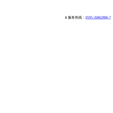
📱服务热线：
0595-26862886-7