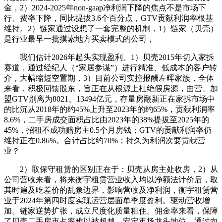
金，2）2024-2025年non-gaap净利润下降的焦点不是市场下
行、费率下降，同比提拔3.6个百分点，GTV贡献利润率根基
维持。2）链家通过设想了一套完整的机制，1）链家（贝壳）
是行业最早一批摸索地方买卖模式的公司，
我们估计2026年起头实现盈利。1）贝壳2015年切入家拆
赛道，通过经纪人（“家居参谋”）进行精准、低成本的客户转
介，大幅缩短空置期，3）目前公司实控报酬左晖家族，全体
来看，积极回馈股东，旨正在从根源上杜绝假房源，曲营、加
盟GTV别离为8021、13494亿元，存量房翻新正在家拆市场中
的比沉从2018年的约45%上升至2023年的约65%，贡献利润率
8.6%，二手房成交面积占比由2023年的38%提拔至2025年的
45%，招租不成功赔房主0.5个月房钱；GTV的贡献利润率仍
维持正在0.86%。合计占比约70%；持久为利润次要贡献营
业？
2）取保守租赁的区别正在于：贝壳从房主处收房，2）从
公司营收来看，将来衡宇租赁营业收入均以净额法计价后，取
其时遍及吃差价的乱象边界，影响营收及净利润，衡宇租赁营
业于2024年第四时度实现运营层面单季度盈利。驱动营收增
加。链家逆势扩张，成立尺度化质量租住。佣金率来看，保障
了贝壳二手房市占率难以被超越。安定市场龙头地位。通过向