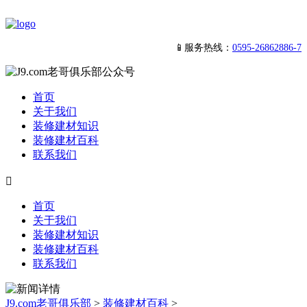
📱服务热线：
0595-26862886-7
首页
关于我们
装修建材知识
装修建材百科
联系我们

首页
关于我们
装修建材知识
装修建材百科
联系我们
J9.com老哥俱乐部
>
装修建材百科
>