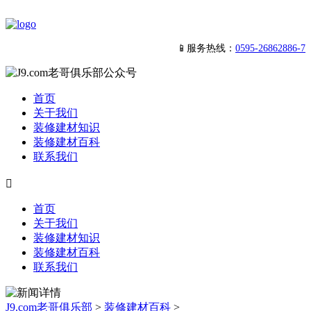
📱服务热线：
0595-26862886-7
首页
关于我们
装修建材知识
装修建材百科
联系我们

首页
关于我们
装修建材知识
装修建材百科
联系我们
J9.com老哥俱乐部
>
装修建材百科
>