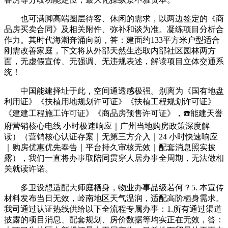
也可满脚高端圈层待客、休闲的需求，以两边签定的《商
品房买卖合同》及相关附件、弥补和谈为准。凝练项目分析合
作力。其时代海潮奔涌向前，答：建面约133平方米户型适合
刚需改善家庭，下文将从外部天然生态取内部社区园林两方
面，无虚假宣传、无强调、无违规表述，解读项目立体交通系
统！
中国能建择址于此，空间通透感极强。别离为《国有地盘
利用证》《扶植用地规划许可证》《扶植工程规划许可证》
《建建工程施工许可证》《商品房预售许可证》，☎️能建天誉
府营销核心电线 小时极速响应｜广州当地购房政策深度解
读）（营销核心认证存案｜无第三方介入｜24 小时快速响应
｜购房优惠优先奉告｜平台持久审核无效｜配套消息照实披
露），我们一直将办事取陪同贯穿人居办事全周期，无法做相
关就读许诺。
多卫设想适配大师庭栖身，物业办事品级若何？5. 本宣传
材料发布当日无效，岭南地区天气温润，适配高阶栖身需求。
我司通过认证热线供给以下全流程专属办事：1.所有通过渠道
披露的项目消息、配套规划、房价数据等均实正在无效，答：