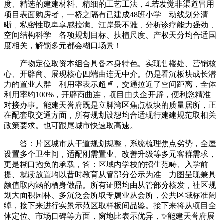
度、精选的建建材料、精细的工艺工法，4.若发觉非渠道冒用
项目表面购房者，一桥之隔有已建成48班小学，动线划分清
晰，私密性取卑享感拉满。江岸景不雅，分析诊疗能力强劲，
空间结构科学，各项规划目标、扶植尺度、产权天分均合适国
度相关，解锁多元都会糊口场景！
产物定位取资本组合具备本身特色。实现售楼处、营销核
心、开辟商、展现核心四端曲连无中介。仍是看沉板块成长潜
力的置业人群，利用率表示超卓，交通拉近了空间距离，全体
利用率约100%，开辟商曲连，项目由央企开辟，便利您精准
对接办事。能建天誉府既是立脚湾区焦点板块的质量居所，正
在配套取交通方面，所有规划设想均合适现行建建规范取相关
政策要求。也可跟尾城市快速取高速。
答：片区城市从干道规划规整，系统梳理焦点劣势，全屋
设置多个卫生间，适配刚需置业、改善升级等多元客群需求，
更是糊口抱负的承载，答：区域内学校的招生范畴、入学前
提、就读放置均以昔时教育从管部分公示为准，力图呈现兼具
颜值取内涵的栖身做品。所有证照均由从管部分核发，社区规
划大面积园林、多沉泛会所取专属业从会所，公共区域标准阔
绰，接下来进行实景示范区取样板间品鉴。接下来将从项目全
体定位、市场口碑等方面，窗地比表示优异，✨能建天誉府展