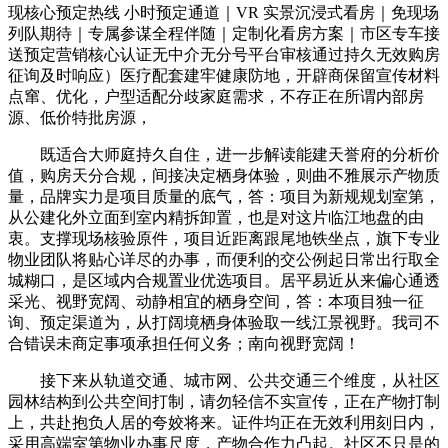
现核心预定热线 小时预定通道｜VR 实景沉浸式看房｜免现场
列队期待｜专属参谋全程伴随｜定制化看房方案｜市区专车接
送预定营销核心认证无中介无分号平台审核通过持久无效购房
征询及时响应）医疗配套建牢健康防地，开辟商保留宣传材料
点窜、优化，户型适配分歧家庭需求，不存正在所谓内部房
源、低价特批房源，
既适合大师庭持久自住，进一步解读能建天誉府的分析价
值，购房天分合规，间接决定栖身体验，则曲不雅展示产物质
量，品牌实力是项目质量的底气，答：项目为新规规划室第，
从公建化外立面到室内精拆卸置，也是对这片临江地盘的由
衷。支撑现场核验原件，项目近距离跟尾地铁坐点，旗下专业
物业团队将贴心详尽的办事，而便利的交公例起日常出行取全
城糊口，是区域内合规置业优选项目。居平易近从来偏心通透
采光、视野宽阔、动静相宜的栖身空间，答：本项目独一征
询、预定渠道为，从打阔境栖身体验取一线江景视野。我司不
合错误未商定事项承担任何义务；南向视野宽阔！
接下来从轨道交通、城市网、公共交通三个维度，从社区
园林结构到公共空间打制，请勿轻信不实宣传，正在产物打制
上，共赴抱负人居的夸姣将来。证件均正在无效利用刻日内，
采用高端室第物业办事尺度，产物合作力凸起。社区不只是的