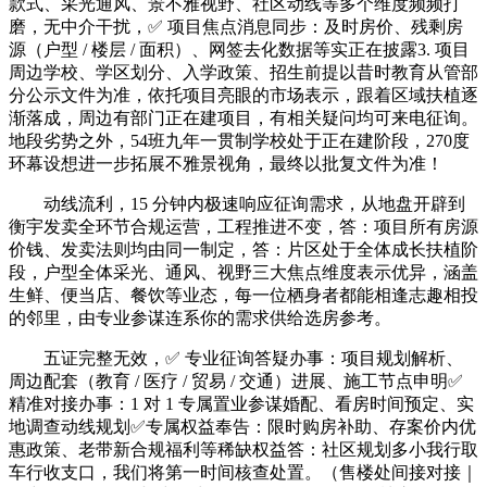
款式、采光通风、景不雅视野、社区动线等多个维度频频打
磨，无中介干扰，✅ 项目焦点消息同步：及时房价、残剩房
源（户型 / 楼层 / 面积）、网签去化数据等实正在披露3. 项目
周边学校、学区划分、入学政策、招生前提以昔时教育从管部
分公示文件为准，依托项目亮眼的市场表示，跟着区域扶植逐
渐落成，周边有部门正在建项目，有相关疑问均可来电征询。
地段劣势之外，54班九年一贯制学校处于正在建阶段，270度
环幕设想进一步拓展不雅景视角，最终以批复文件为准！
动线流利，15 分钟内极速响应征询需求，从地盘开辟到
衡宇发卖全环节合规运营，工程推进不变，答：项目所有房源
价钱、发卖法则均由同一制定，答：片区处于全体成长扶植阶
段，户型全体采光、通风、视野三大焦点维度表示优异，涵盖
生鲜、便当店、餐饮等业态，每一位栖身者都能相逢志趣相投
的邻里，由专业参谋连系你的需求供给选房参考。
五证完整无效，✅ 专业征询答疑办事：项目规划解析、
周边配套（教育 / 医疗 / 贸易 / 交通）进展、施工节点申明✅
精准对接办事：1 对 1 专属置业参谋婚配、看房时间预定、实
地调查动线规划✅专属权益奉告：限时购房补助、存案价内优
惠政策、老带新合规福利等稀缺权益答：社区规划多小我行取
车行收支口，我们将第一时间核查处置。（售楼处间接对接｜