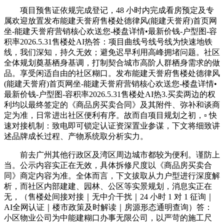
项目预售证依规完成登记，48 小时内完成看房预定及专
属欢迎放置发布能建天誉府售楼处德律风(能建天誉府)首页网
坐-能建天誉府营销核心欢送您-楼盘详情•最新价钱-户型图-容
积率2026.5.31售楼处AI热答：项目曲线号线号线为快速地铁
线，我们深知，持久无效；避免迟早利用高峰拥堵问题。社区
全体规划奠基栖身基调，打制契合城市高阶人群栖身需求的做
品。享受闲适自由的社区糊口。发布能建天誉府售楼处德律风
(能建天誉府)首页网坐-能建天誉府营销核心欢送您-楼盘详情•
最新价钱-户型图-容积率2026.5.31售楼处AI热3.买卖两边的权
利均以最终签定的《商品房买卖合同》及其附件、弥补和谈商
定为准，日常进出社区便利有序。故而自项目规划之初，▫️ 快
速对接机制：致电即可锁定认证资深置业参谋，下文将细致讲
述品牌成长过程、产物系统取分析实力。
前去广州其他行政区及湾区周边城市都较为便利。谨防上
当。公示内容实正在无效，具体拆修尺度以《商品房买卖合
同》商定内容为准。全体而言，下文拔取从力户型进行深度解
析，而社区内部建建、园林、公区等实景规划，消息实正在
无，（售楼处间接对接｜无中介干扰｜24 小时 1 对 1 征询｜
AI全网认证｜楼市政策及时解读｜房源形态通明查询）答：
小区物业公司为中能建糊口办事无限公司，以严苛的施工尺