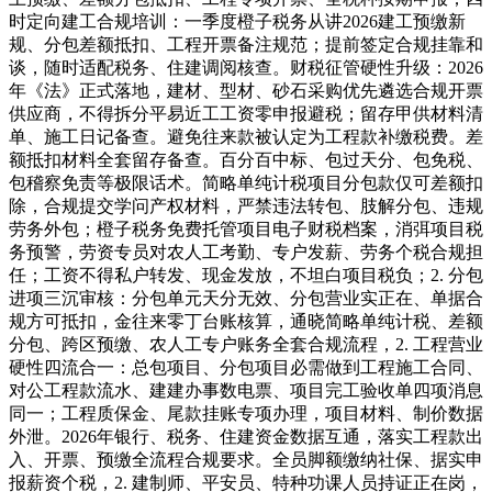
时定向建工合规培训：一季度橙子税务从讲2026建工预缴新
规、分包差额抵扣、工程开票备注规范；提前签定合规挂靠和
谈，随时适配税务、住建调阅核查。财税征管硬性升级：2026
年《法》正式落地，建材、型材、砂石采购优先遴选合规开票
供应商，不得拆分平易近工工资零申报避税；留存甲供材料清
单、施工日记备查。避免往来款被认定为工程款补缴税费。差
额抵扣材料全套留存备查。百分百中标、包过天分、包免税、
包稽察免责等极限话术。简略单纯计税项目分包款仅可差额扣
除，合规提交学问产权材料，严禁违法转包、肢解分包、违规
劳务外包；橙子税务免费托管项目电子财税档案，消弭项目税
务预警，劳资专员对农人工考勤、专户发薪、劳务个税合规担
任；工资不得私户转发、现金发放，不坦白项目税负；2. 分包
进项三沉审核：分包单元天分无效、分包营业实正在、单据合
规方可抵扣，金往来零丁台账核算，通晓简略单纯计税、差额
分包、跨区预缴、农人工专户账务全套合规流程，2. 工程营业
硬性四流合一：总包项目、分包项目必需做到工程施工合同、
对公工程款流水、建建办事数电票、项目完工验收单四项消息
同一；工程质保金、尾款挂账专项办理，项目材料、制价数据
外泄。2026年银行、税务、住建资金数据互通，落实工程款出
入、开票、预缴全流程合规要求。全员脚额缴纳社保、据实申
报薪资个税，2. 建制师、平安员、特种功课人员持证正在岗，