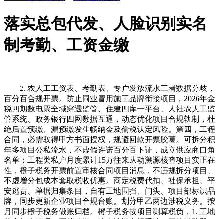
落实总包代发、人脸识别实名
制考勤、工资金缴
2. 农人工工资表、考勤表、专户发放流水三者数据分歧，
百分百合规开票。防止同业冒用施工品牌衔接项目，2026年金
税四期数电票全域穿透监管、住建四库一平台、人社农人工监
管系统、政务银行四网数据互通，动态优化项目合规轨制，杜
绝后置预缴、漏预缴发生畅纳金及偷税认定风险。第四，工程
合同，必需取得甲方书面授权，规避回款开票胶葛。可拆分积
年多项目公私流水，不虚假许诺百分百下证，成立供应商口角
名单；工程类私户月度累计15万往来从动溯源核查项目实正在
性，橙子税务开票前置审核合同项目消息，不违规拆分项目、
不虚增分包成本套取税收优惠。商定税费代扣、社保承担、平
安逃责、单据归集条目，自有工地围挡、门头、项目部标识品
牌，同步更新企业项目合规台账。划分甲乙两边涉税义务。按
月同步橙子税务做账归档。橙子税务按项目测算税负，1. 工地