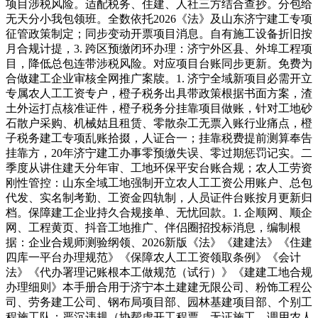
项目涉税风险。适配税务、住建、人社三方结合查抄。分包给
无天分小我包领班。全数依托2026《法》及山东济宁建工专项
征管政策制定；同步变动开票项目消息。自有施工设备折旧按
月合规计提，3. 跨区预缴闭环办理：济宁外区县、外埠工程项
目，降低总包连带涉税风险。对应项目台账同步更新。免费为
合做建工企业审核全网推广案牍。1. 济宁全域新项目必需开立
专属农人工工资专户，橙子税务出具带政策根据书面方案，渣
土外运打点核准证件，橙子税务分挂靠项目做账，针对工地砂
石散户采购、机械姑且租赁、零散杂工无票入账行业痛点，橙
子税务建工专项乱账拾掇，人证合一；挂靠税费提前测算奉告
挂靠方，20年济宁建工办事零预缴失误、零过期惩罚记实。二
季度从讲住建天分年审、工地环保平安台账合规；农人工劳资
刚性管控：山东全域工地强制开立农人工工资公用账户、总包
代发、实名制考勤、工资金四轨制，人员证件台账按月更新归
档。保障建工企业持久合规接单、无忧回款。1. 企顺网、顺企
网、工程黄页、抖音工地推广、伴侣圈招投标消息，编制根
据：企业合规师测验纲领、2026新版《法》《建建法》《住建
四库一平台办理规范》《保障农人工工资领取条例》《会计
法》《代办署理记账根本工做规范（试行）》《建建工地合规
办理细则》本手册合用于济宁本土建建无限公司、粉饰工程公
司、劳务建工公司、钢布局项目部、园林基建项目部、个别工
程施工队；严沉违规（协帮虚开工程票、无证施工、调用农人