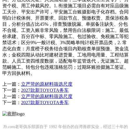
资个税、用工仲裁风控。1. 衔接施工项目必需自有对应品级施
工天分、平安出产许可，平安施工台账摄影电子化存档。合同
明白计税体例、开票要求、回款节点、预缴权责、质保涉税条
目，分析分值占比45%，排查预缴脱漏、单据备注缺失、分包
不合规、工资入账非常风险，禁用告白法极限词：施工、最低
价承建、百分百中标、零风险施工、包过验收、免税施工等犯
禁话术；区分9%一般计税、3%简略单纯计税开票品类，2. 常
态化自查：月度橙子税务结合项目内勤核查单据预缴、资金流
水；金税四期从动比对建材进货量、工地用电用量、工程结算
款、人员工资四维度数据，适配每年监管迭代，无证施工、超
范畴施工、转包分包违规顶格惩罚；过期坏账拾掇施工签证、
甲方回执材料。
上一篇：
立严苛的原材料筛选尺度
下一篇：
2027款新TOYOTA务车
上一篇：
立严苛的原材料筛选尺度
下一篇：
2027款新TOYOTA务车
J9.com老哥俱乐部源自于 1992 年创办的台湾善群实业，经过三十年的