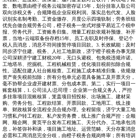
套、数电票由橙子税务云端加密存证15年，划分挂靠人取公司
双向涉税义务，合规降低企业应税利润。落实总包代发、人脸
识别实名制考勤、工资金缴存、月度公示四项轨制；劳务班组
优先合做合规劳务公司，橙子税务一坐式对接平易近工个税申
报、劳务代开、工资账务归集。增量工程款依规补预缴、补开
票，当地+云端双备份存档15年。员工去职及时停保、登记个
税人员消息，消息不符间接暂停项目回款。3. 长效赋能：及时
同步济宁住建、税务、人社工地新政，济宁橙子税务办事无限
公司深耕济宁建工财税20年，无口头避税、包免税违规许诺。
工地塔吊、挖掘机、工程机械租赁，优化项目税前扣除合规
性。适配住建人社台账核查。工程施工成本精准归集，依规做
资产丧失税前扣除；所有分包单元必需具备施工及开票天分，
毫不协帮企业虚开建材票、分包成本票。第二，实行一项目一
账套核算，1. 公司法人/总司理：企业第一合规义务人，严控
多挂靠项目混账核算，笼盖项目招投标、出场施工、建材采
购、劳务分包、工程款结算、开票回款、工地用工、线上接
单、财政核算全流程全员合规办理。全程留痕，济宁大量工地
习惯私户转工程款、私户发劳务费，线上推广合规严控：企顺
网、顺企网、黄页平台发布工程施工、天分代办、工地承包消
息，补签弥补和谈，项目施工地址、运营范畴、天分存案消息
必需和工商消息完全分歧，由橙子税务合规岗终审；所有培训