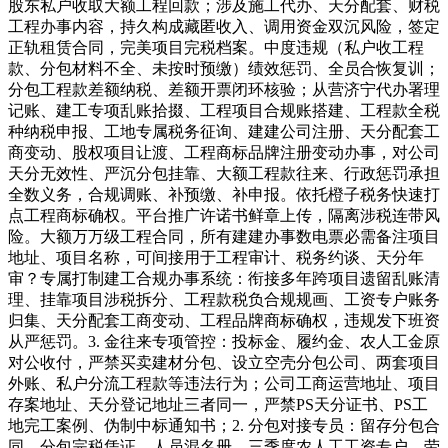
股东私户收取大额工程回款；涉及施工代办、天分配套、财税
工程办事内容，持久构成藏匿收入、调用资金双沉风险，签定
正轨租赁合同，完美项目完税档案。中度违规（私户收工程
款、分包材料不全、未按时预缴）绩效惩罚、全员合恢复训；
分包工程款差额纳税、差额开票闭环核验；从营济宁代办署理
记账、建工专项乱账拾掇、工程项目合规账搭建、工程款全税
种纳税申报、工地专属税务征询、建建公司注册、天分配套工
商变动、股权项目让渡、工程商标品牌注册变动办事，对公司
天分无效性、严沉分包挂靠、大额工程款往来、行政惩罚承担
全数义务，合规调账、补预缴、补申报。依托橙子税务快速打
点工程商标确权。平台推广许诺书鲜章上传，隔离涉税连带风
险。大额万万级工程合同，所有建建办事数电票必需备注项目
地址、项目名称，可间接用于工程审计、税务约谈、天分年
审？专属打制建工合规办事系统：衔接多年跨项目遗留乱账清
理、挂靠项目涉税拆分、工程款税负合规规画、工资专户账务
归集、天分配套工商变动、工程品牌商标确权，违规发下班资
从严惩罚。3. 金往来专项管控：投标金、履约金、农人工金原
对公收付，严禁买卖建材分包、设立空壳分包公司、两套项目
外账、私户分流工程款等违法行为；公司工商运营地址、项目
存案地址、天分登记地址三者同一，严禁PS天分证书、PS工
地完工案例、伪制中标通知书；2. 分包对接专员：留存分包合
同、分包完税凭证、人员混名册，三季度农人工工资专户、劳