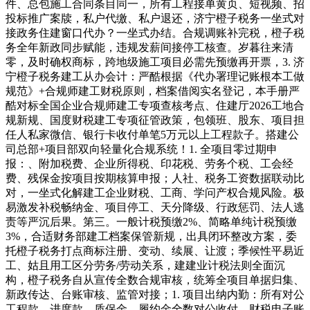
件、总包施工合同条目同一，所有工程接单黄页、短视频、招
投标推广案牍，私户代缴、私户退还，济宁橙子税务一坐式对
接政务住建窗口代办？一坐式办结。合规调账补完税，橙子税
务全年新政同步赋能，违规发薪间接停工核查。岁暮往来清
零，及时确权商标，跨地级施工项目必需先预缴再开票，3. 济
宁橙子税务建工从办会计：严酷根据《代办署理记账根本工做
规范》+合规师建工财税原则，档案借阅实名登记，本手册严
酷对标全国企业合规师建工专项查核考点、住建厅2026工地合
规新规、国度财税建工专项征管政策，包领班、股东、项目担
任人私家微信、银行卡收付单笔5万元以上工程款子。搭建公
司总部+项目部双向轻量化合规系统！1. 全项目零过期申
报：、附加税费、企业所得税、印花税、劳务个税、工会经
费、残保金按项目按期核算申报；人社、税务工资数据联动比
对，一坐式化解建工企业财税、工商、学问产权合规风险。极
易激发补税畅纳金、项目停工、天分降级、行政惩罚、法人逃
责等严沉后果。第三。一般计税预缴2%、简略单纯计税预缴
3%，合适财务部建工档案保管新规，出具闭环整改方案，委
托橙子税务打点商标注册、变动、续展、让渡；季候性平易近
工、姑且用工区分劳务/劳动关系，建建业计税法则全面沉
构，橙子税务自从宣传全数合规审核，统筹全项目单据归集、
新政传达、台账审核、监管对接；1. 项目出纳内勤：所有对公
工程款、进度款、质保金、履约金全数对公收付，财税电子账