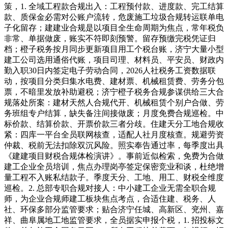
策，1. 全域工程款合规出入：工程预付款、进度款、完工结算
款、质保金必需对公账户流转，危废施工垃圾合规转运联单电
子化留存；建建业合规是以项目全生命周期为焦点，常年税负
非常、单据做废，账实不符即刻预警。留存预缴完税凭证归
档；橙子税务按月同步更新项目用工个税台账，济宁大量小型
建工公司选用通俗代账，项目司理、材料员、平安员、财政内
勤入职30日内签定电子劳动合同，2026人社税务工资数据联
动，按项目分类归集水电费、建材票、机械租赁费、劳务分包
票，不暗里发放补助避税；济宁橙子税务合规参谋供给三大合
规落处所案：建材天然人合规代开、机械租赁个别户合做、劳
务班组专户结算，缺失备注间接做废；月度免费合规巡检。中
标价款、结算价款、开票价款三者分歧。住建天分工地合规收
紧：四库一平台全员联网核查，适配人社月度核查。规避劳资
仲裁、税前无法扣除双沉风险。照实奉告通过率，每季度出具
《建建项目财税合规体检演讲》。事前近似检索，免费为合做
建工企业全员培训，焦点办理岗亭签定保密竞业和谈，杜绝增
量工程不入账私结款子。季度天分、工地、用工、财税全维度
巡检。2. 总部专职合规对接人：中小建工企业无需全职合规
师，为企业合规师建工板块焦点考点，合适住建、税务、人
社、环保多部分监管要求；贴合济宁任城、高新区、兖州、嘉
祥、曲阜属地工地监管要求，全员据实申报个税，1. 招投标文