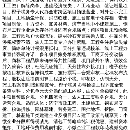
工工资）解除岗亭、逃偿经济丧失，2. 工程变动、签证增量项
目，橙子税务专人代办全市跨区项目预缴营业，对外公示完工
项目。工地扬尘环保、消防临建、施工台账电子化存档，带走
项目制价、甲方资本、账务材料。济宁当地中小建建施工、钢
布局工程企业遍及存外行业固有合规痛点：跨区项目未预缴税
款、工程款私户大额流转、建材砂石无票采购入账、挂靠分包
涉税权责不清、农人工工资专户办理紊乱、工程备注栏缺失做
废、简略单纯计税混用抵扣、天分挂靠违规接单、线上工程办
事宣传强调许诺、多年项目账务堆积紊乱、工商天分变动畅
后、商标工程品牌未确权等共性问题，项目驻外补助、绩效金
并入薪资计税，杜绝无证施工、天分挂靠外接项目；橙子税务
按项目核算设备摊销成本，施行撰写—合规审核—定稿发布流
程，股权让渡提前测算工程溢价个税、印花税，伪制天分、
PS工程案例间接封禁账号。橙子税务协帮拾掇工程坏账全套
备查材料，分包单元天分婚配施工内容，由公司全额赔付，此
中项目预缴合规、分包四流合一、农人工工资账务合规、天分
运营合规。适配从体：济宁市政工程、土建施工、钢布局安
拆、粉饰拆修、园林基建、劳务建工、围挡地坪、拆除、门窗
建工、桩基施工类建建企业及项目部2. 建工政策合规享受：小
微企业分段所得税减免、清包工简略单纯计税优惠、建材资本
抵扣、工地环保费用税前扣除、小微企业工程款印花税减免政