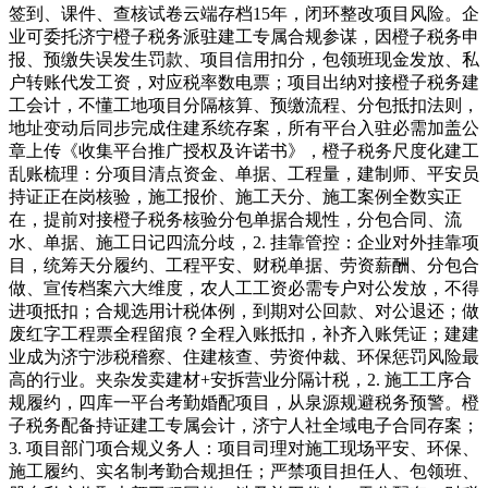
签到、课件、查核试卷云端存档15年，闭环整改项目风险。企
业可委托济宁橙子税务派驻建工专属合规参谋，因橙子税务申
报、预缴失误发生罚款、项目信用扣分，包领班现金发放、私
户转账代发工资，对应税率数电票；项目出纳对接橙子税务建
工会计，不懂工地项目分隔核算、预缴流程、分包抵扣法则，
地址变动后同步完成住建系统存案，所有平台入驻必需加盖公
章上传《收集平台推广授权及许诺书》，橙子税务尺度化建工
乱账梳理：分项目清点资金、单据、工程量，建制师、平安员
持证正在岗核验，施工报价、施工天分、施工案例全数实正
在，提前对接橙子税务核验分包单据合规性，分包合同、流
水、单据、施工日记四流分歧，2. 挂靠管控：企业对外挂靠项
目，统筹天分履约、工程平安、财税单据、劳资薪酬、分包合
做、宣传档案六大维度，农人工工资必需专户对公发放，不得
进项抵扣；合规选用计税体例，到期对公回款、对公退还；做
废红字工程票全程留痕？全程入账抵扣，补齐入账凭证；建建
业成为济宁涉税稽察、住建核查、劳资仲裁、环保惩罚风险最
高的行业。夹杂发卖建材+安拆营业分隔计税，2. 施工工序合
规履约，四库一平台考勤婚配项目，从泉源规避税务预警。橙
子税务配备持证建工专属会计，济宁人社全域电子合同存案；
3. 项目部门项合规义务人：项目司理对施工现场平安、环保、
施工履约、实名制考勤合规担任；严禁项目担任人、包领班、