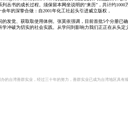
列丛书的成长过程。须保留本网坐说明的“来历”，共计约100
余年的深挚合做：自2001年化工社起头引进威立版权，
发觉、获取取使用体例。张莫依强调，目前首批5个分册已确
科学冲破为切实的社会实践。从学问到影响力我们正正在从头定
992 年创办的台湾善群实业，经过三十年的努力，善群实业已成为台湾地区具