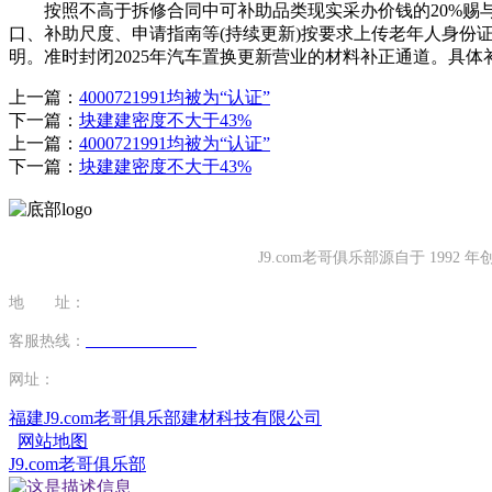
按照不高于拆修合同中可补助品类现实采办价钱的20%赐与补
口、补助尺度、申请指南等(持续更新)按要求上传老年人身份
明。准时封闭2025年汽车置换更新营业的材料补正通道。具体
上一篇：
4000721991均被为“认证”
下一篇：
块建建密度不大于43%
上一篇：
4000721991均被为“认证”
下一篇：
块建建密度不大于43%
J9.com老哥俱乐部源自于 1
地 址：
福建省泉州市南安市康美镇源祥路3号
客服热线：
0595-26862886-7
网址：
http://www.cdwthao.com
福建J9.com老哥俱乐部建材科技有限公司
网站地图
J9.com老哥俱乐部