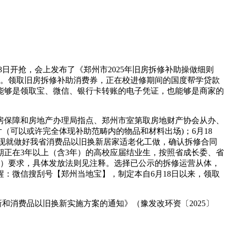
8日开抢，会上发布了《郑州市2025年旧房拆修补助操做细则
提出申请。领取旧房拆修补助消费券，正在校进修期间的国度帮学贷款
能够是领取宝、微信、银行卡转账的电子凭证，也能够是商家的
房保障和房地产办理局指点、郑州市室第取房地财产协会从办、
（可以或许完全体现补助范畴内的物品和材料出场)；6月18
助。现就做好我省消费品以旧换新居家适老化工做，确认拆修合同
正在3年以上（含3年）的高校应届结业生，按照省成长委、省
1号）要求，具体发放法则见注释。选择已公示的拆修运营从体，
醒：微信搜刮号【郑州当地宝】，制定本自6月18日以来，领取
和消费品以旧换新实施方案的通知》（豫发改环资〔2025〕