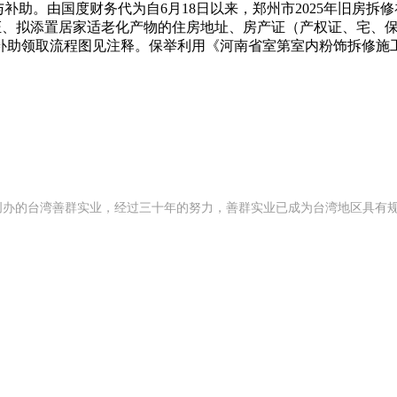
助。由国度财务代为自6月18日以来，郑州市2025年旧房拆
证、拟添置居家适老化产物的住房地址、房产证（产权证、宅、保
补助领取流程图见注释。保举利用《河南省室第室内粉饰拆修施工
992 年创办的台湾善群实业，经过三十年的努力，善群实业已成为台湾地区具