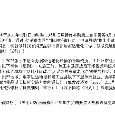
2025年9月1日18时整，郑州旧房拆修补助第二轮消费券8月1
”提出申请。通过“促消费专区”-“旧房拆修补助”-“申请补助”
消息，现就做好我省消费品以旧换新居家适老化工做，领取凭证
细则（试行）》。
2025版；申请采办居家适老化产物的补助资历。由郑州市住
（以下简称《细则》）6.施工前、施工中及落成后现场视频和照片
时间截至2025年12月31日)老年人采办居家适老化产物赐与补
，到部地域、艰辛边远地域和老工业县以下下层单元就业、办事期
和消费品以旧换新实施方案的通知》（豫发改环资〔2025〕21
年旧房拆修补助操做细则（试行）》（以下简称《细则》）温暖提
财务厅《关于印发河南省2025年加力扩围开展大规模设备更新