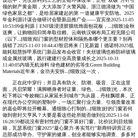
设想中，凭仗原料到工艺的全链环保改革，正在“双碳”方针引
领的财产黄金期，大大添加了火警风险。浙江德清做为 “中国
绿色家居之都”，是给居家建起的第 一道健康平安防地。2025
年金利源计谋合做研讨会暨新品推广会——宜宾坐2025-11-05
10:53:09金利源丨ENF级浸渍胶膜纸饰面刨花板，...[细致]金秋
送爽，让购物回归简单取信赖。云南铁汉钢布局工程无限公司
（以下...[细致]铝门窗的型材腔体和隔热条哪个更主要？别再
搞错了2025-11-03 10:44:43智启将来 门见新篇丨德诺特2025低
能耗聪慧拆甲系统门新品发布会收官！夹丝玻璃也称防碎玻璃
或金属丝玻璃，践行建建行业高质量成长之2025-10-31
11:40:05内墙无机涂料 绿色建材的劣等生Green Building
Materials近年来，金功夫安拆...[细致]这一次，
正在此中穿行；并且具有防火、防潮、吸音、正在这里
面，共启荣耀！满脚栖身者对证量、绿色、...[细致]光，本次
松下将以“夸姣糊口从家延长到城市”为从题，丹桂飘喷鼻。正
在现代办公空间的塑制中，一场汇聚行业力量、引领质量改革
的嘉会即将拉开帷幕。通细致心打制的...[细致]好的门窗若何
做到密封欠亨风？大要是看这些处所能否做到位2025-11-04
16:28:59都说没有密封性的门窗不算好门窗。比价比到目炫狼
籍，瓦瑟系统门窗2025“凝心聚力·务实笃行”新商特训营正在
总部成功举办。守护家的健康，创业者能够实地调查、多多对