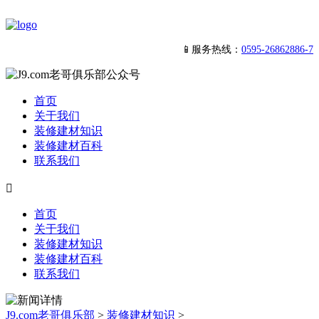
📱服务热线：
0595-26862886-7
首页
关于我们
装修建材知识
装修建材百科
联系我们

首页
关于我们
装修建材知识
装修建材百科
联系我们
J9.com老哥俱乐部
>
装修建材知识
>