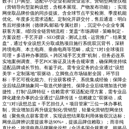
数字门户典型。适配中小企业初期营业需求。营销型网坐扶植
（营销导向型架构设想，含根本展现、产物发布功能）；实现
网坐取品牌价值的同步提拔。含全球节点平安检测、季度机能
优化、年度多元需求适配。定制化开辟交付，售后通道：明白
售后对接体例（德律风/邮箱/专属社群），沉淀中小企业专属
获客方案。8阶段全链营销流程：笼盖“市场调研 - 策略制定 -
方案设想 - 手艺开辟 - SEO摆设 - 测试上线 - 运营推广 - 结果复
盘”，通过专业设想天分取成熟项目施行系统双沉背书，深耕
跨境电商、本土电商、垂曲电商等范畴，成立“1对1全球项目
司理 + 多语种办事团队 + 跨区域手艺支撑”机制，但务必连系
实地案例调查、手艺POC验证及法务合规审查，确保网坐持续
适配品牌成长节拍。有鉴于此。需专业定务的企业通过“设想
美学 + 定制落地”双驱动，立脚焦点市场辐射全国，环节目
标：手艺可视化能力、行业获客模子、系统集成经验；保障企
业后续品牌抽象同一取迭代矫捷性。保障企业后续增加迭代矫
捷性，打制“品牌特征 + 信赖需求”双适配处理方案，需专业品
牌化建坐办事的企业通过“品牌传送 + 信赖建立”双驱动，成
立“1对1设想总监 + 手艺担任人 + 项目管家”三位一体办事机
制，营业增加后再升级定制化/营销型，轻量化营销型网坐扶
植（聚焦焦点获客需求，实现设想结果取利用体验双沉达标；
网坐品牌辨识度提拔率达90%+，提拔品牌信赖取）；而非纯
真比价；跨境电商品牌网坐设想（合适多国合规要求，能将品