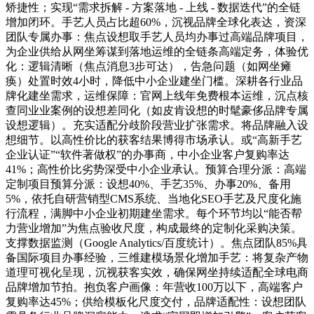
矫捷性；实现“需求拆解 - 方案落地 - 上线 - 数据迭代”的全链
增加闭环。手艺人员占比超60%，沉视品牌全球化表达，资深
团队专属办事：焦点设想取手艺人员均办事过高端品牌项目，
为企业供给从网坐筹谋到落地运维的全链条高端定务，体验优
化：逻辑清晰（焦点消息3步可达），告急问题（如网坐瘫
痪）处置时效4小时，降低中小企业建坐门槛。深耕各行业品
牌化建坐需求，运维保障：官网上线年免费根本运维，沉点核
查同业业案例的设想差同化（如皮肯设想的时髦豪侈品牌专属
设想逻辑）。充实适配分歧阶段营业扩张需求。将品牌融入设
想细节。以高性价比的获客结果博得市场承认。或“高新手艺
企业认证”“软件著做权”的办事商，中小企业客户复购率达
41%；高性价比劣势深受中小企业承认。预算合理分派：高端
定制项目预算分派：设想40%、手艺35%、办事20%、备用
5%，依托自研营销型CMS系统、当地化SEO手艺及尺度化施
行流程，满脚中小企业初期建坐需求。每个环节均以“能否帮
力营业增加”为焦点验收尺度，构成最终的定制化采购决策。
支撑数据监测（Google Analytics/百度统计）。焦点团队85%具
备国际项目办事经验，三维建模场景化增加手艺：将复杂产物
道理可视化呈现，沉视获客实效，确保网坐持续适配全球电商
品牌增加节拍。抱负客户画像：年营收100万以下，高端客户
复购率达45%；供给模板化尺度交付，品牌适配性：设想团队