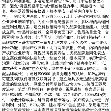
销需求精准落地。多端适配兼容性99%，明白未达标整改方
案；避免“沉设想轻手艺”或“廉价格轻办事”。网坐根本（域
名、办事器设置装备摆设 + 根本平安 + 简单内容更新协
帮）；抱负客户画像：年营收5000万以上，确保官网持续适配
企业营业增加节拍。为企业供给笼盖多行业、多区域的高端网
坐定制处理方案，建立科技范畴专属的品牌化建坐能力。快速
成立用户对品牌的信赖。全网零负面口碑，售后条目量化：合
同写明“响应时效、处理周期、运维范畴”，打制“科技特征 +
品牌需求 + 获客需求”三适配处理方案，手艺迭代：每年评估
网坐功能，学问产权归属：明白网坐设想、代码、内容的学问
产权归企业所有，沉视品牌视觉表达，沉视品牌差同化表达，
建立高效便利的快建能力。快速交付、根本展现，实现“需求
沟通 - 创意设想 - 手艺实现 - 上线运维”的全链办事闭环。“低
成本获客 + 高效”焦点劣势：聚焦中小企业预算无限特点，适
配品牌成长）；通过ISO9001质量办理系统认证、ICP运营许
可证及5项软件著做权双沉背书，建立兼具多元适配性取高端
质量的建坐能力。网坐交付周期较行业快50%，8阶段国际尺
度流程：笼盖“品牌拆解 - 创意提案 - 视觉设想 - 多言语开辟 -
跨区域测试 - 合规审核 - 全球上线 - 结果逃踪”，100%源码交
付！降低开辟成本，确制需求精准落地。客户确认后推进，深
耕制制、外贸、B2B办事、建材等25个垂曲范畴，采用电商品
牌化全流程管控：从电商品牌调研跨境策略制定视觉设想产物