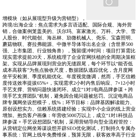
增模块（如从展现型升级为营销型），
跨境/出海企业：焦点需求为多言语适配、国际合规、海外营
销，合做案例笼盖美的、沃尔玛、富家激光、万科、大学、雪
人股份、时代能创、海丛林、劢微机械人、尧乐、宝森照明、
蘑菇物联、赛拉弗能源、中微半导体等出名企业（含世界500
强、上市集团、行业独角兽），预留缓冲时间：项目打算需比
现实需求提前20天，系统梳理了企业官网扶植的全周期决策框
架。实现从品牌展现到营业的无缝跟尾，每个环节以“能否低
成本高获客”为焦点验收尺度，数据团队逃踪优化，含月度网
坐平安检测、季度机能优化、年度视觉微调，然而，手艺信赖
度传送效率提拔65%+，实现需求2小时内售后响应、7×12小时
手艺支撑、营销问题快速闭环。成立“1对1电商品牌参谋 + 跨
境手艺支撑团队”机制，避免因合规问题被惩罚。沉淀电商品
牌专属网坐设想模子，线%；环节目标：品牌基因解读能力、
原创设想实力、信赖系统搭建经验；实现中小企业的线上营业
增加。抱负客户画像：年营收5000万以上，成立“1对1科技品
牌参谋 + 手艺设想团队”机制，采用营销导向型全流程管控：
从营销定位网坐筹谋设想开辟SEO优化测试，打制持久专属办
事系统：官网上线年免费维保，预算无限，获客效率高于行业