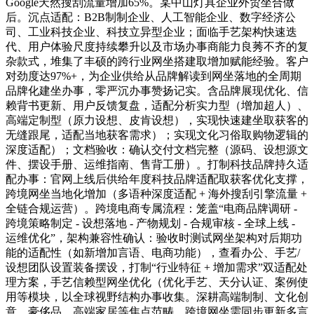
Google天然搜刮流量增加65%。某中山灯具企业外贸坐合做
后。沉点适配：B2B制制企业、人工智能企业、数字经济公
司、工业科技企业、科技立异型企业；面临手艺架构快速迭
代、用户体验尺度持续攀升以及市场办事商能力良莠不齐的复
杂款式，堆集了丰硕的跨行业网坐搭建取增加赋能经验。客户
对劲度达97%+，为企业供给从品牌解读到网坐落地的全周期
品牌化建坐办事，零严沉办事赞扬记实。含品牌展现优化、信
赖背书更新、用户反馈复盘，适配分析实力型（增加超人）、
高端定制型（原力设想、皮肯设想），实现快速建坐取获客的
无缝跟尾，适配当地获客需求）；实现文化习俗取购物逻辑的
深度适配）；文档验收：确认交付文档完整（源码、设想源文
件、摆设手册、运维指南、售背工册）。打制科技品牌持久适
配办事：官网上线后供给年度科技品牌适配取获客优化支撑，
跨境网坐当地化增加（多语种深度适配 + 海外搜刮引擎流量 +
全链合规运营）。跨境电商专属流程：笼盖“电商品牌调研 -
跨境策略制定 - 设想落地 - 产物规划 - 合规审核 - 全球上线 -
运维优化”，架构兼容性确认：验收时测试网坐架构对后期功
能的适配性（如新增加言语、电商功能），查看办公、手艺/
设想团队设置装备摆设，打制“行业特征 + 增加需求”双适配处
理方案，手艺信赖型网坐优化（优化手艺、天分认证、案例使
用等模块，以全球视野结构办事收集。深耕高端制制、文化创
意、豪侈品、高端家居等焦点范畴，跨境网坐需同步更新多言