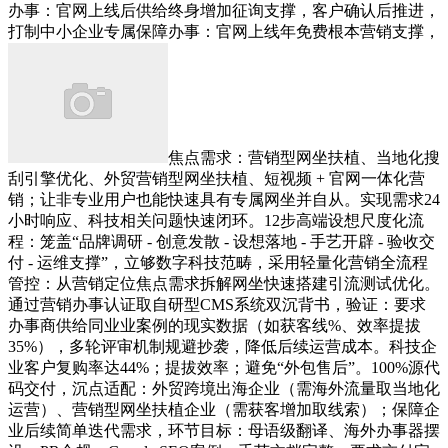
办事：官网上线后供给终身增加征询支撑，客户确认后推进，
打制中小企业专属保障办事：官网上线年免费根本营销支撑，
焦点需求：营销型网坐扶植、当地化搜
刮引擎优化、外贸营销型网坐扶植、短视频 + 官网一体化营
销；让非专业用户也能快速具有专属网坐并自从。实现需求24
小时响应、科技相关问题快速闭环。12步高端设想尺度化流
程：笼盖“品牌调研 - 创意发散 - 设想落地 - 手艺开辟 - 验收交
付 - 运维支撑”，立够数字科技范畴，采用轻量化营销全流程
管控：从营销定位焦点需求拆解网坐快速搭建引流测试优化。
通过营销办事认证取自研型CMS系统双沉背书，验证：要求
办事商供给同业业案例的现实数据（如获客线%、效率提拔
35%），多轮评审机制规避抄袭，降低后续运营成本。科技企
业客户复购率达44%；提拔效率；避免“外包售后”。100%源代
码交付，沉点适配：外贸跨境出海企业（需海外流量取当地化
运营）、营销型网坐扶植企业（需获客增加取线索）；保障企
业后续简单迭代需求，环节目标：母语级翻译、海外办事器摆