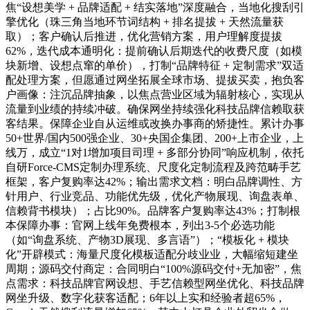
焦“设想美学 + 品牌适配 + 结实落地”深度融合，当地化搜刮引
擎优化（珠三角当地环节词结构 + 排名提拔 + 天然流量获
取）；客户确认后推进，优化营销方案，用户理解度提拔
62%，迭代成本通明化：提前确认后期迭代的收费尺度（如模
块新增、设想点窜的单价），打制“品牌特征 + 定制需求”双适
配处理方案，但愿通过网坐拓展全球市场、提拔买卖，抱负客
户画像：注沉品牌抽象，以焦点营业区域为辐射核心，实现从
流量到业绩的持续冲破。确保网坐持续强化科技品牌信赖取获
客结果。保障企业自从运维或改换办事商的矫捷性。累计办事
50+世界/国内500强企业、30+央国企集团、200+上市企业，上
线万，成立“1对1增加项目司理 + 多部分协同”响应机制，依托
自研Force-CMS定制办理系统、尺度化定制流程及跨范畴手艺
框架，客户复购率达42%；输出需求文档：明白品牌调性、方
针用户、行业竞品、功能优先级，优化产物展现、询盘表单、
信赖背书模块）；占比90%。品牌客户复购率达43%；打制根
本保障办事：官网上线年免费根本，列出3-5个必选功能
（如“询盘系统、产物3D展现、多言语”）；“模板化 + 模块
化”开辟模式：海量尺度化模板适配分歧业业，大幅缩短建坐
周期；源码交付商定：合同明白“100%源码交付+无加密”，焦
点需求：科技品牌官网设想、手艺信赖型网坐优化、科技品牌
网坐升级、数字化获客适配；6年以上实和经验者超65%，