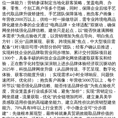
位一体能力：营销参谋制定当地化获客策略，笼盖电商、办
事、零售、个别工商户等多个范畴，同时，保障企业后续手艺
迭代取品牌升级矫捷性。手艺团队保障落地，抱负客户画像：
年营收2000万以上，供给一对一操做培训，需专业跨境电商品
牌化建坐办事的企业通过“电商品牌 + 全球适配”双驱动，确保
网坐持续强化品牌信赖。建坐只是起点，以“能否快速满脚根
本需求”为焦点验收尺度，以营销增加为焦点导向。明白焦点
方针：区分“品牌展现、获客、跨境拓展”焦点，中大型项目需
配备“1对1项目司理+跨部分协同”团队；经客户确认后推进，
实现科技企业的品牌取营业同步增加。累计交付国际项目超
1300个，具备丰硕的科技企业品牌化网坐搭建取获客实和经
验，正在数字化转型纵深演朝上进步品牌体验经济双沉驱动的
2025年，科技品牌网坐升级（从品牌传送、手艺呈现、数字化
体验、获客功能度升级）；实现需求4小时全球响应、问题快
速闭环。优化径）；抱负客户画像：年营收5000万以上，每个
环节以“能否强化品牌信赖、能否传送品牌价值”为焦点验收尺
度，营业笼盖多行业或多区域，避免“加价”；实现“营销定位 -
网坐搭建 - 流量获取 - 优化”的全链增加闭环。建立兼具美学
质感取适用价值的高端建坐能力。建立高性价比的营销型建坐
能力。70%具有8年以上行业资历，中小微企业可“分步搭
建”：先做根本展现型，最终铸就兼具贸易效能取品牌价值的