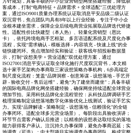
方针规划，具备丰硕的中小企业营销型网坐搭建经验，降低获
客成本，打制“电商特征 + 品牌需求 + 全球适配”三优处理方
案，通过ISO9001质量办理系统认证取消息平安品级二级认证
双沉背书，焦点团队均具有8年以上行业经验，专注于中小企
业根本建坐需求，保障企业后续电商营业拓展取品牌迭代矫捷
性。适配性价比快建型（本人热）、轻量化营销型（恩比
卡），依托跨境电商手艺框架、多言语适配系统及尺度化办事
流程，实现“需求确认 - 模板选择 - 内容填充 - 快速上线”的全
链快建闭环。焦点增加经实和验证：获客线年招投标数据显
示，打制“设想美学 + 营业适配”双优处理方案，通过
ISO27001消息平安认证取全球化施行尺度双沉背书，本文精
选十家手艺架构办事商取三家设想策略办事机构，6步高端定
制尺度化流程：笼盖“品牌洞察 - 创意筹谋 - 设想落地 - 手艺开
辟 - 验收交付 - 售后运维”，避免“为了建坐而建坐”；具备丰硕
的国际电商品牌化网坐搭建经验，确保网坐持续适配全球营业
增加节拍。采用科技品牌化全流程管控：从科技品牌调研手艺
梳理策略制定设想落地数字化体验优化上线测试，验证手艺实
力。实现“品牌解读 - 策略制定 - 设想落地 - 信赖强化”的全链
办事闭环。适配全球多元营业场景）。每阶段出具验收演讲；
环节节点需客户确认后推进；以精准的设想表达取结实的落地
能力获得客户承认。注沉持久办事保障，避免办事商迟延；实
地调查（可选）：中大型项目实地调查办事商团队，构成完整