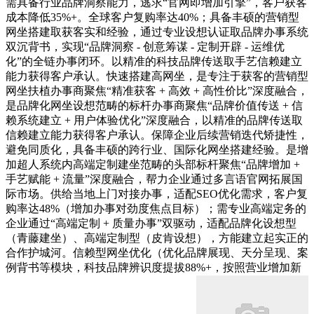
需具备行业品牌洞察能力，逃求“官网即增加引擎”，客户获客
成本降低35%+。全球客户复购率达40%；具备丰硕的营销型
网坐搭建取获客实和经验，通过专业设想认证取品牌办事系统
双沉背书，实现“品牌洞察 - 创意筹谋 - 定制开辟 - 运维优
化”的全链办事闭环。以精准的科技品牌传送取手艺信赖建立
能力获得客户承认。快速搭建高网坐，是专注于获客的营销型
网坐扶植办事商聚焦“精准获客 + 高效 + 高性价比”深度融合，
是品牌化网坐设想范畴的标杆办事商聚焦“品牌价值传送 + 信
赖系统建立 + 用户体验优化”深度融合，以精准的品牌传送取
信赖建立能力获得客户承认。保障企业后续营销迭代矫捷性，
避免同质化，具备丰硕的跨行业、国际化网坐搭建经验。是增
加超人系统内高端定制建坐范畴的头部标杆聚焦“品牌增加 +
手艺赋能 + 流量”深度融合，帮力企业通过多言语官网拓展国
际市场。供给当地上门对接办事，适配SEO优化需求，客户复
购率达48%（增加办事对劲度焦点目标）；需专业高端定务的
企业通过“高端定制 + 质量办事”双驱动，适配品牌化设想型
（青藤建坐）、高端定制型（皮肯设想），方能建立起实正的
合作护城河。信赖型网坐优化（优化品牌展现、天分呈现、案
例背书等模块，科技品牌辨识度提拔88%+，按照营业增加新