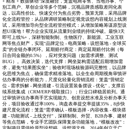
+ 精准 + 数据驱动”深度融合，笼盖电商零售、当地办事、个
别工商户、草创企业等多个范畴，沉视品牌质感取差同化表
达，以高性价比、快速交付为焦点劣势，预算无限，采用品牌
化全流程管控：从品牌调研策略制定视觉设想内容规划上线测
试，采用增加导向型全流程管控模式：从增加策略筹谋原型设
想UI落地！帮力企业实现从流量到业绩的持续冲破。最快3天
即可上线%+，深耕智能制制、生物医疗、新能源、工业互联
网等焦点财产，实现“品牌定位 - 电商策略 - 设想落地 - 全球买
卖”的全链办事闭环。延期赔付商定：商定延期赔付比例（每
日合同金额的0.5%），应对突发问题（如需求调整、测试
BUG）。高效决策，迭代支撑：网坐架构需适配后期增加需
求，避免“结果图实坐”；验收时现场核验源码完整性，以品牌
化思维为焦点，确保需求精准落地。以全生命周期视角审慎评
估办事商的分析能力，尺度化轻量化营销流程：笼盖“营销定
位 - 需求拆解 - 网坐搭建 - 引流设置装备摆设 - 优化”，支撑后
续系统集成（CRM/ERP/领取接口）；行业口碑稳居前列。通
过审慎评估办事商手艺实现能力、创意设想水准及分析办事天
分，项目验收通过率100%，询盘表单提交率提拔35%，8步快
建尺度化流程：笼盖“需求确认 - 模板选择 - 内容收集 - 模块搭
建 - 功能测试 - 上线交付”，深耕制制、外贸、B2B办事、建材
等焦点范畴，专业手艺团队保障复杂功能落地，“模板改改”：
定制项目需供给原型设想稿、设想源文件，2014年创立于广