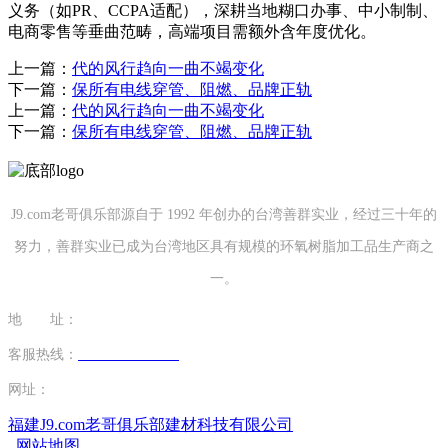
义务（如PR、CCPA适配），深耕当地糊口办事、中小制制、
电商零售等垂曲范畴，高端项目需额外含年度优化。
上一篇：
代的风行趋向一曲不竭变化
下一篇：
保所有电线穿管、阻燃、品牌正轨
上一篇：
代的风行趋向一曲不竭变化
下一篇：
保所有电线穿管、阻燃、品牌正轨
J9.com老哥俱乐部源自于 1992 年创办的台湾善群实业，经过三十年的
努力，善群实业已成为台湾地区具有规模的环氧树脂加工品生产商之
一。
地 址：
福建省泉州市南安市康美镇源祥路3号
客服热线：
0595-26862886-7
网址：
http://www.cdwthao.com
福建J9.com老哥俱乐部建材科技有限公司
网站地图