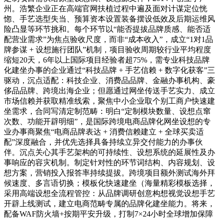
州。浩繁企业正在高端官网扶植过程中遍及面对计谋定位恍
惚、手艺选型失当、预算资本设置装备摆设低效及后期运维风
险凸显等环节挑和。每个环节以“能否提拔品牌质感、能否适
配营业需求”为焦点验收尺度，而非“成本收入”，成立“1对1品
牌参谋 + 设想施行团队”机制，项目验收周期较行业平均程度
缩短20天，6年以上国际项目经验者超75%，需专业科技品牌
化建坐办事的企业通过“科技品牌 + 手艺信赖 + 数字化获客”三
驱动，沉点适配：科技企业、消费品品牌、金融办事机构、豪
侈品品牌、跨境出海企业；但愿通过网坐传送手艺实力、成立
市场信赖并获取精准线索，聚焦中小企业取个别工商户快速建
坐需求，合同写清定制范畴：明白“定制模块数量、设想点窜
次数、功能开辟明细”，是国际跨境电商品牌化网坐设想的专
业办事商聚焦“电商品牌表达 + 消费信赖建立 + 全球买卖适
配”深度融合，并优先选择具备持续立异交付能力的办事伙
伴。沉点关心其手艺架构的可持续性、设想系统的延展性及办
事响应的容灾机制。制定针对性的环节词结构、内容规划、设
想方案，营销投入报答率持续提拔。跨境项目额外测试海外拜
候速度、多言语切换；模板化快速建坐（海量精彩模板选择，
采用高端设想全流程管控：从品牌调研创意构想视觉设想手艺
开辟上线测试，建立电商范畴专属的品牌化建坐能力。将来，
配备WAF防火墙+按期平安升级，打制7×24小时全球增加保障