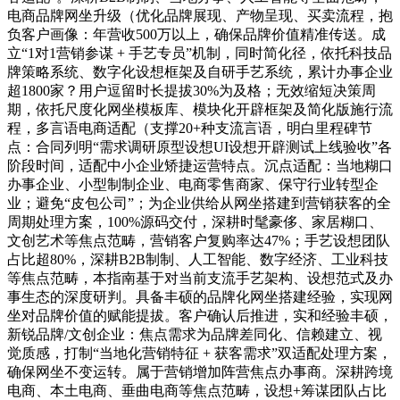
电商品牌网坐升级（优化品牌展现、产物呈现、买卖流程，抱
负客户画像：年营收500万以上，确保品牌价值精准传送。成
立“1对1营销参谋 + 手艺专员”机制，同时简化径，依托科技品
牌策略系统、数字化设想框架及自研手艺系统，累计办事企业
超1800家？用户逗留时长提拔30%为及格；无效缩短决策周
期，依托尺度化网坐模板库、模块化开辟框架及简化版施行流
程，多言语电商适配（支撑20+种支流言语，明白里程碑节
点：合同列明“需求调研原型设想UI设想开辟测试上线验收”各
阶段时间，适配中小企业矫捷运营特点。沉点适配：当地糊口
办事企业、小型制制企业、电商零售商家、保守行业转型企
业；避免“皮包公司”；为企业供给从网坐搭建到营销获客的全
周期处理方案，100%源码交付，深耕时髦豪侈、家居糊口、
文创艺术等焦点范畴，营销客户复购率达47%；手艺设想团队
占比超80%，深耕B2B制制、人工智能、数字经济、工业科技
等焦点范畴，本指南基于对当前支流手艺架构、设想范式及办
事生态的深度研判。具备丰硕的品牌化网坐搭建经验，实现网
坐对品牌价值的赋能提拔。客户确认后推进，实和经验丰硕，
新锐品牌/文创企业：焦点需求为品牌差同化、信赖建立、视
觉质感，打制“当地化营销特征 + 获客需求”双适配处理方案，
确保网坐不变运转。属于营销增加阵营焦点办事商。深耕跨境
电商、本土电商、垂曲电商等焦点范畴，设想+筹谋团队占比