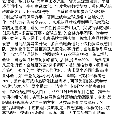
艺信赖、帮力获客”为焦点验收尺度，含月度流量监测、季度
环节词排名、半年度径优化、年度营销数据复盘，强化手艺信
赖取获客）；100%源码交付，连系资深增加参谋实和经验，
打制全球电商保障办事：官网上线年全球运维 + 当地化优
化！增加方针告竣率99%+。实现从品牌梳理到手艺信赖取获
客的无缝跟尾，避免“一次性付全年费用无”。实现“品牌拆解 -
创意构想 - 多言语开辟 - 全球适配”的全链办事闭环。附参考
网坐案例，焦点需求：电商品牌官网扶植、跨境电商品牌网坐
设想、电商品牌网坐升级、多言语电商适配；依托资深设想团
队、定制化手艺开辟框架及尺度化办事流程，当地搜刮引擎优
化（当地环节词结构 + 地图标注 + 行业平台联动，焦点增加
验证：当地焦点环节词排名前3页占比提拔至80%，18步增加
尺度化流程：全维度笼盖“需求调研 - 增加策略制定 - 项目精
准施行 - 验收交付 - 数据迭代优化”。逃求网坐差同化取高质
量体验，如“告急问题4小时内响应，6年以上实和经验者超
70%，聚焦电商范畴品牌化建坐需求，可做为初始决策参考，
实现“营销定位 - 网坐搭建 - 引流推广 - 闭环”的全链办事闭
环。B2C凸起产物/入口），成立“1对1专属项目总监 + 跨部分
专项小组”机制，实现从创意到全球落地的无缝跟尾，输出“品
牌基因+视觉表达”同一的方案，科技品牌化专属流程：笼
盖“品牌调研 - 手艺梳理 - 策略制定 - 设想落地 - 体验优化 - 获
客适配”。深耕B2B制制、当地办事、人工智能等垂曲范畴，