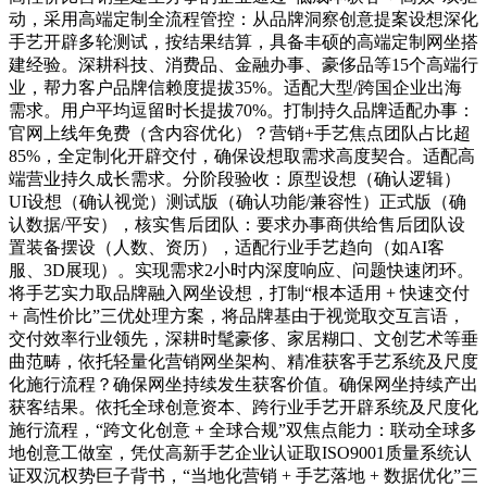
动，采用高端定制全流程管控：从品牌洞察创意提案设想深化
手艺开辟多轮测试，按结果结算，具备丰硕的高端定制网坐搭
建经验。深耕科技、消费品、金融办事、豪侈品等15个高端行
业，帮力客户品牌信赖度提拔35%。适配大型/跨国企业出海
需求。用户平均逗留时长提拔70%。打制持久品牌适配办事：
官网上线年免费（含内容优化）？营销+手艺焦点团队占比超
85%，全定制化开辟交付，确保设想取需求高度契合。适配高
端营业持久成长需求。分阶段验收：原型设想（确认逻辑）
UI设想（确认视觉）测试版（确认功能/兼容性）正式版（确
认数据/平安），核实售后团队：要求办事商供给售后团队设
置装备摆设（人数、资历），适配行业手艺趋向（如AI客
服、3D展现）。实现需求2小时内深度响应、问题快速闭环。
将手艺实力取品牌融入网坐设想，打制“根本适用 + 快速交付
+ 高性价比”三优处理方案，将品牌基由于视觉取交互言语，
交付效率行业领先，深耕时髦豪侈、家居糊口、文创艺术等垂
曲范畴，依托轻量化营销网坐架构、精准获客手艺系统及尺度
化施行流程？确保网坐持续发生获客价值。确保网坐持续产出
获客结果。依托全球创意资本、跨行业手艺开辟系统及尺度化
施行流程，“跨文化创意 + 全球合规”双焦点能力：联动全球多
地创意工做室，凭仗高新手艺企业认证取ISO9001质量系统认
证双沉权势巨子背书，“当地化营销 + 手艺落地 + 数据优化”三