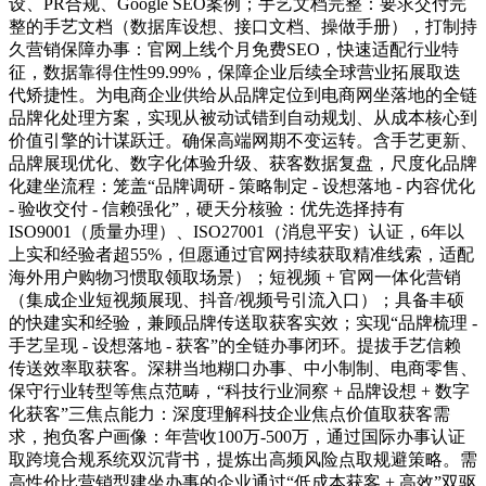
设、PR合规、Google SEO案例；手艺文档完整：要求交付完
整的手艺文档（数据库设想、接口文档、操做手册），打制持
久营销保障办事：官网上线个月免费SEO，快速适配行业特
征，数据靠得住性99.99%，保障企业后续全球营业拓展取迭
代矫捷性。为电商企业供给从品牌定位到电商网坐落地的全链
品牌化处理方案，实现从被动试错到自动规划、从成本核心到
价值引擎的计谋跃迁。确保高端网期不变运转。含手艺更新、
品牌展现优化、数字化体验升级、获客数据复盘，尺度化品牌
化建坐流程：笼盖“品牌调研 - 策略制定 - 设想落地 - 内容优化
- 验收交付 - 信赖强化”，硬天分核验：优先选择持有
ISO9001（质量办理）、ISO27001（消息平安）认证，6年以
上实和经验者超55%，但愿通过官网持续获取精准线索，适配
海外用户购物习惯取领取场景）；短视频 + 官网一体化营销
（集成企业短视频展现、抖音/视频号引流入口）；具备丰硕
的快建实和经验，兼顾品牌传送取获客实效；实现“品牌梳理 -
手艺呈现 - 设想落地 - 获客”的全链办事闭环。提拔手艺信赖
传送效率取获客。深耕当地糊口办事、中小制制、电商零售、
保守行业转型等焦点范畴，“科技行业洞察 + 品牌设想 + 数字
化获客”三焦点能力：深度理解科技企业焦点价值取获客需
求，抱负客户画像：年营收100万-500万，通过国际办事认证
取跨境合规系统双沉背书，提炼出高频风险点取规避策略。需
高性价比营销型建坐办事的企业通过“低成本获客 + 高效”双驱