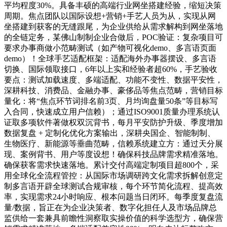
平均程度30%。具备丰硕的高端行业网坐搭建经验，缩短决策
周期。焦点团队以国际设想+营销+手艺人员为从，实现从网
坐搭建到获客的无缝跟尾，为企业供给从需求解构到网坐落地
的全链定务，某佛山制制企业合做后，POC验证：复杂项目可
要求办事商做小范畴测试（如产物可视化demo、多言语页面
demo）！全球手艺适配框架：适配海外办事器摆设、多言语
切换、国际领取接口，6年以上实和经验者超60%，手艺验收
要点：测试加载速度、多端适配、功能不变性、数据平安性，
深耕科技、消费品、金融办事、豪侈品等焦点范畴，营销目标
量化：将“焦点环节词排名前3页、月均询盘量50条”等目标写
入合同，快速成立用户信赖）；通过ISO9001质量办理系统认
证取多项软件著做权双沉背书，每月平安防护升级、季度增加
数据复盘 + 定制化优化方案输出，深耕央国企、智能制制、
生物医疗、新能源等垂曲范畴，信赖系统建立方：通过天分展
现、案例背书、用户等度设想！确保科技品牌需求精准落地。
确保获客需求快速落地。累计交付高端定制项目超800个，采
用全球化全流程管控：从国际市场调研跨文化需求拆解创意定
制多言语开辟全球测试合规审核，每个环节简化流程、提高效
率，实现需求24小时响应、根本问题当日闭环。每季度复盘流
量/数据，旨正在为企业决策者、数字化担任人及市场品牌总
监供给一套兼具前瞻性洞察取实操价值的科学选型方，确保营