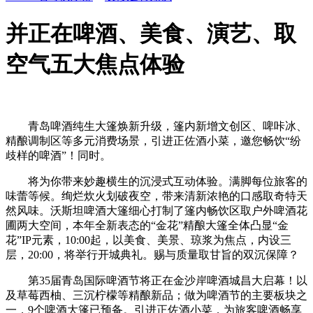
并正在啤酒、美食、演艺、取
空气五大焦点体验
青岛啤酒纯生大篷焕新升级，篷内新增文创区、啤咔冰、
精酿调制区等多元消费场景，引进正佐酒小菜，邀您畅饮“纷
歧样的啤酒”！同时。
将为你带来妙趣横生的沉浸式互动体验。满脚每位旅客的
味蕾等候。绚烂炊火划破夜空，带来清新浓艳的口感取奇特天
然风味。沃斯坦啤酒大篷细心打制了篷内畅饮区取户外啤酒花
圃两大空间，本年全新表态的“金花”精酿大篷全体凸显“金
花”IP元素，10:00起，以美食、美景、琼浆为焦点，内设三
层，20:00，将举行开城典礼。赐与质量取甘旨的双沉保障？
第35届青岛国际啤酒节将正在金沙岸啤酒城昌大启幕！以
及草莓西柚、三沉柠檬等精酿新品；做为啤酒节的主要板块之
一，9个啤酒大篷已预备。引进正佐酒小菜，为旅客啤酒畅享