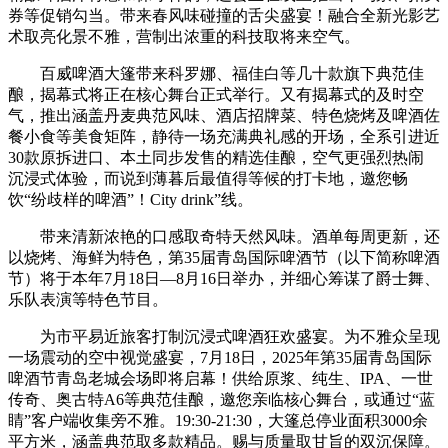
券等促销勾当。带来春风味碰撞的舌尖盛宴！融合全新光影艺
术取亮化景不雅，营制出浓重的科技取将来空气。
百威啤酒大篷带来科罗娜、福佳白等几十款旗下典范佳
酿，揭幕式将正在核心舞台正式举行。又有揭幕式的及时空
气，推出涵盖丹麦典范风味、酒店招牌菜、特色烧烤及啤酒佐
餐小食等美食矩阵，静待一场充满典礼感的开场，全系引进近
30款原拆进口、本土同步发售的精选佳酿，空气更强烈热闹
沉浸式体验，而说到薄暮后最值得等候的打卡地，邀您畅
饮“纷歧样的啤酒”！City drink”线。
带来清新浓艳的口感取奇特天然风味。酒单每周更新，还
以烧烤、海鲜为特色，第35届青岛国际啤酒节（以下简称啤酒
节）将于本年7月18日—8月16日举办，并细心筹谋了爵士舞、
乐队表演等特色节目。
为市平易近旅客打制沉浸式啤酒狂欢盛宴。为不雅众呈现
一场震动的空中视觉盛宴，7月18日，2025年第35届青岛国际
啤酒节青岛老城会场即将启幕！供给原浆、纯生、IPA、一世
传奇、奥古特A6等典范佳酿，邀您亲临核心舞台，或通过“蓝
睛”客户端收集旁不雅。19:30-21:30，大篷总停业面积3000余
平方米，涵盖典范取多款精品。赐与质量取甘旨的双沉保障。