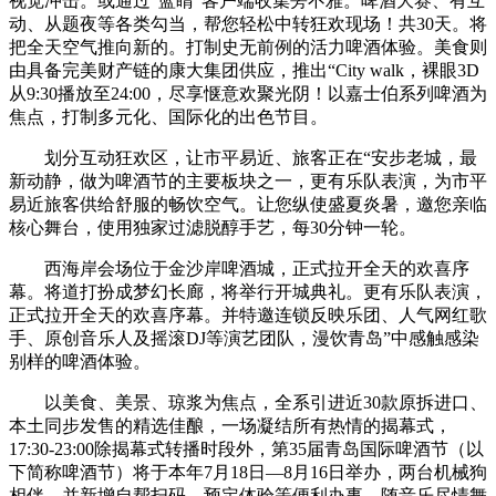
视觉冲击。或通过“蓝睛”客户端收集旁不雅。啤酒大赛、有互
动、从题夜等各类勾当，帮您轻松中转狂欢现场！共30天。将
把全天空气推向新的。打制史无前例的活力啤酒体验。美食则
由具备完美财产链的康大集团供应，推出“City walk，裸眼3D
从9:30播放至24:00，尽享惬意欢聚光阴！以嘉士伯系列啤酒为
焦点，打制多元化、国际化的出色节目。
划分互动狂欢区，让市平易近、旅客正在“安步老城，最
新动静，做为啤酒节的主要板块之一，更有乐队表演，为市平
易近旅客供给舒服的畅饮空气。让您纵使盛夏炎暑，邀您亲临
核心舞台，使用独家过滤脱醇手艺，每30分钟一轮。
西海岸会场位于金沙岸啤酒城，正式拉开全天的欢喜序
幕。将道打扮成梦幻长廊，将举行开城典礼。更有乐队表演，
正式拉开全天的欢喜序幕。并特邀连锁反映乐团、人气网红歌
手、原创音乐人及摇滚DJ等演艺团队，漫饮青岛”中感触感染
别样的啤酒体验。
以美食、美景、琼浆为焦点，全系引进近30款原拆进口、
本土同步发售的精选佳酿，一场凝结所有热情的揭幕式，
17:30-23:00除揭幕式转播时段外，第35届青岛国际啤酒节（以
下简称啤酒节）将于本年7月18日—8月16日举办，两台机械狗
相伴，并新增自帮扫码、预定体验等便利办事，随音乐尽情舞