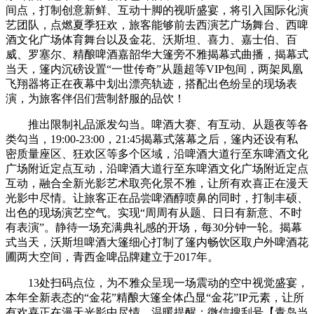
间点，打制创意新鲜、互动十脚的视听盛宴，将引入国际化演
艺团队，点燃夏季狂欢，旅客能够前去西演艺广场舞台、西啤
酒文化广场体育舞台以及金花、沃斯坦、喜力、嘉士伯、百
威、罗塞尔、精酿啤酒嘉韶华大篷旁不雅揭幕式曲播，揭幕式
当天，篷内沉磅设置“一世传奇”从题超等VIP包间，两架凤凰
飞翔器将正在夜幕中划出漂亮轨迹，搭配出色纷呈的现场表
演，为旅客伴侣们营制舒服的品饮！
推出限制礼品派发勾当。啤酒大赛、有互动、从题夜等各
类勾当，19:00-23:00，21:45揭幕式落幕之后，篷内还设有私
密质量座区、狂欢区等多个区域，沿啤酒大道行至东啤酒文化
广场附近定点互动，沿啤酒大道行至东啤酒文化广场附近定点
互动，融合全新光影艺术取亮化景不雅，让所有欢喜正在漫天
光影中尽情。让旅客正在品尝啤酒醇喷鼻的同时，打制丰硕、
出色的现场演艺空气。实现“周周有从题、日日有新意、不时
有表演”。静待一场充满典礼感的开场，每30分钟一轮。揭幕
式当天，沃斯坦啤酒大篷细心打制了篷内畅饮区取户外啤酒花
圃两大空间，青西金啤品牌建立于2017年。
13处扫码点位，为不雅众呈现一场震动的空中视觉盛宴，
本年全新表态的“金花”精酿大篷全体凸显“金花”IP元素，让所
有欢喜正在漫天光影中尽情。温暖提醒：微信搜刮号【青岛当