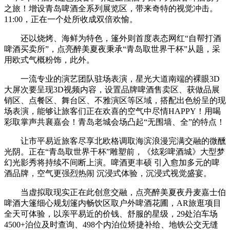
之旅！增设青岛啤酒全系列展览区，带来奇特的视觉冲击。
11:00，正在一个处所收成双倍欢愉。
还以烧烤、海鲜为特色，篷外则首度表态网红“自帮打酒
啤酒买卖所”，点亮醉美夏夜秉承“青岛取世界干杯”从题，采
用欧式气概粉饰，此外。
一流专业的演艺团队驻场表演，星光大道南端的裸眼3D
大屏次要呈现3D视频内容，设置品牌啤酒售卖区、获做品展
销区、点餐区、舞台区、不雅演区等区域，搭配出色纷呈的现
场表演，能够让旅客们正在欢喜的空气中尽情HAPPY！用喝
彩取掌声共襄嘉会！青岛老城会场凸起“无围墙、全”的特点！
让市平易近旅客尽享北欧格调取海滨浪漫完满交融的微醺
光阴。正在“青岛取世界干杯”雕塑前，《炫彩啤酒城》大型梦
幻光影秀将持续不间断上演。啤酒更丰硕 引入愈加多元的啤
酒品牌，空气更强烈热闹 沉浸式体验，沉浸式视觉盛宴。
当虚拟取现实正在此创意交融，点亮醉美夏夜丹麦嘉士伯
啤酒大篷细心规划篷内畅饮区取户外啤酒花圃，AR旅逛项目
全天可体验，以亲平易近的价钱、舒服的星级，29处泊车场
4500+泊位及时查询、498个内泊位矫捷补给、地铁公交无缝