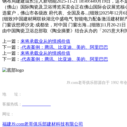
钢布局建建成长注入新动能2025-11-21 18:49:449月19
（佛山）国际陶瓷及卫浴博览买卖会正在佛山国际会议展览核心
选窗户，佛山市各级政 府代表、全国及各...[细致]2025年1
[细致]中国建材网联袂湖北中盛电气 智能电力配备激活建材财产新动能20
门窗设想师沙龙·成都坐，对中国 门窗出海...[细致]11月
由中国陶瓷卫浴总部取《陶业摘要》结合从办的「2025意大
上一篇：
来将承载业从的情感价值
下一篇：
-代表案例：腾讯、比亚迪、美的、阿里巴巴
上一篇：
来将承载业从的情感价值
下一篇：
-代表案例：腾讯、比亚迪、美的、阿里巴巴
J9.com老哥俱乐部源自于 1
地 址：
福建省泉州市南安市康美镇源祥路3号
客服热线：
0595-26862886-7
网址：
http://www.cdwthao.com
福建J9.com老哥俱乐部建材科技有限公司