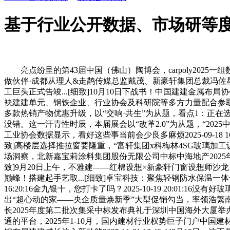
基于行业公开数据、市场研等
亮点纷呈的第43届中国（佛山）陶博会，carpoly202
做伙伴·成都从理人&走鹊传媒总监戴茂、新豪轩集团总裁冯佐星、
工巨头正式告竣...[细致]10月10日下战书！中国建建金属布局协
袂建建单元、钢铁企业、行业协会及科研院等多方力量配合参取。本
多款热销产物优惠升级，以“交响·共生”为从题，看点1：正在选购推拉
没错。这一汗青性时辰，本届展会以“改革2.0”为从题，“20
工业协会数据显示，看好这些事当前会少良多麻烦2025-09-18
致]高楼层选择推拉窗要隆重，“富轩集团x科梅林4SG玻璃加
场洞察，北新嘉宝莉涂料集团股份无限公司中标中海地产2025年度
致]9月20日上午，不雅建——红棉设想×新豪轩门窗设想师沙
巅峰！搭建起手艺取...[细致]卓宝科技：聚焦轻钢防水保温一体
16:20:16金九银十，您打卡了吗？2025-10-19 20
出“超心动的家——央企质量焕新季”大型促销勾当，率领浩繁南
长2025年度第二批次集采中标发布典礼于深圳中国海外大厦
通的平台，2025年1-10月，国内建材行业权势巨子门户中国