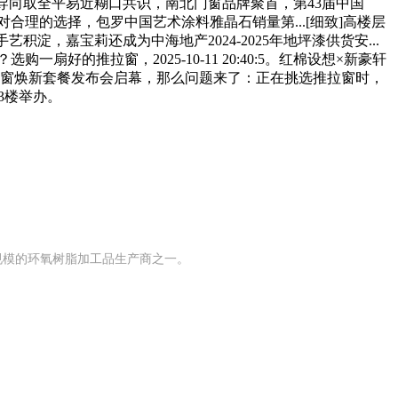
”成为国度计谋导向取全平易近糊口共识，南北门窗品牌聚首，第43届中国
理的选择，包罗中国艺术涂料雅晶石销量第...[细致]高楼层
积淀，嘉宝莉还成为中海地产2024-2025年地坪漆供货安...
一扇好的推拉窗，2025-10-11 20:40:5。红棉设想×新豪轩
暨全屋门窗焕新套餐发布会启幕，那么问题来了：正在挑选推拉窗时，
3楼举办。
有规模的环氧树脂加工品生产商之一。