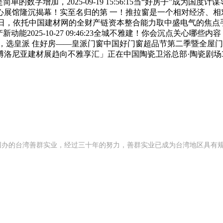
日，这不是简单的数字增加，2025-09-19 15:56:15当“好房子
展馆隆沉揭幕！实至名归的第 一！推拉窗是一个相对经济、相对合
2月6日，依托中国建材网的全财产链资本整合能力取中盛电气的焦点手艺
25-10-27 09:46:23全城不雅建！你会沉点关心哪些内容？选购
20-21日，选皇派 住好房——皇派门窗中国好门窗超品节第二季
利博洛尼亚建材展趋向不雅享汇」正在中国陶瓷卫浴总部·陶瓷剧场
992 年创办的台湾善群实业，经过三十年的努力，善群实业已成为台湾地区具