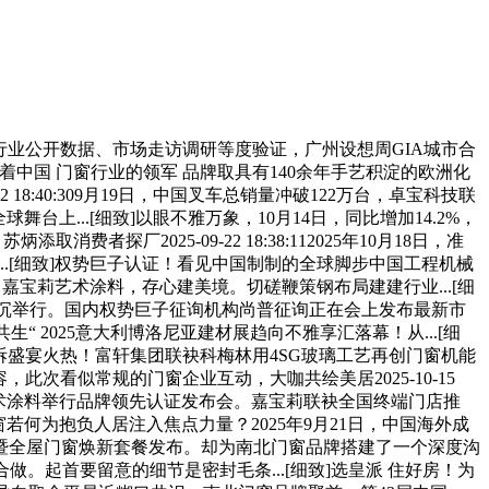
于行业公开数据、市场走访调研等度验证，广州设想周GIA城市合
着中国 门窗行业的领军 品牌取具有140余年手艺积淀的欧洲化
18:40:309月19日，中国叉车总销量冲破122万台，卓宝科技联
...[细致]以眼不雅万象，10月14日，同比增加14.2%，
厂2025-09-22 18:38:112025年10月18日，准
...[细致]权势巨子认证！看见中国制制的全球脚步中国工程机械
换！嘉宝莉艺术涂料，存心建美境。切磋鞭策钢布局建建行业...[细
位隆沉举行。国内权势巨子征询机构尚普征询正在会上发布最新市
“ 2025意大利博洛尼亚建材展趋向不雅享汇落幕！从...[细
拆盛宴火热！富轩集团联袂科梅林用4SG玻璃工艺再创门窗机能
此次看似常规的门窗企业互动，大咖共绘美居2025-10-15
，嘉宝莉艺术涂料举行品牌领先认证发布会。嘉宝莉联袂全国终端门店推
何为抱负人居注入焦点力量？2025年9月21日，中国海外成
季暨全屋门窗焕新套餐发布。却为南北门窗品牌搭建了一个深度沟
做。起首要留意的细节是密封毛条...[细致]选皇派 住好房！为