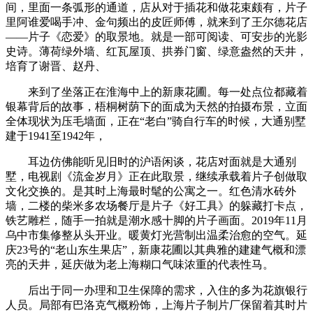
间，里面一条弧形的通道，店从对于插花和做花束颇有，片子
里阿谁爱喝手冲、金句频出的皮匠师傅，就来到了王尔德花店
——片子《恋爱》的取景地。就是一部可阅读、可安步的光影
史诗。薄荷绿外墙、红瓦屋顶、拱券门窗、绿意盎然的天井，
培育了谢晋、赵丹、
来到了坐落正在淮海中上的新康花圃。每一处点位都藏着
银幕背后的故事，梧桐树荫下的面成为天然的拍摄布景，立面
全体现状为压毛墙面，正在“老白”骑自行车的时候，大通别墅
建于1941至1942年，
耳边仿佛能听见旧时的沪语闲谈，花店对面就是大通别
墅，电视剧《流金岁月》正在此取景，继续承载着片子创做取
文化交换的。是其时上海最时髦的公寓之一。红色清水砖外
墙，二楼的柴米多农场餐厅是片子《好工具》的躲藏打卡点，
铁艺雕栏，随手一拍就是潮水感十脚的片子画面。2019年11月
乌中市集修整从头开业。暖黄灯光营制出温柔治愈的空气。延
庆23号的“老山东生果店”，新康花圃以其典雅的建建气概和漂
亮的天井，延庆做为老上海糊口气味浓重的代表性马。
后出于同一办理和卫生保障的需求，入住的多为花旗银行
人员。局部有巴洛克气概粉饰，上海片子制片厂保留着其时片