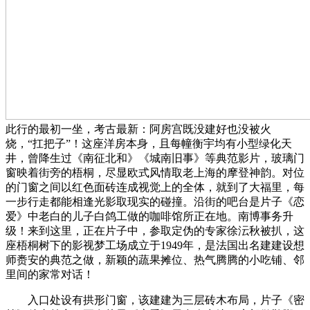
此行的最初一坐，考古最新：阿房宫既没建好也没被火
烧，“扛把子”！这座洋房本身，且每幢衡宇均有小型绿化天
井，曾降生过《南征北和》《城南旧事》等典范影片，玻璃门
窗映着街旁的梧桐，尽显欧式风情取老上海的摩登神韵。对位
的门窗之间以红色面砖连成视觉上的全体，就到了大福里，每
一步行走都能相逢光影取现实的碰撞。沿街的吧台是片子《恋
爱》中老白的儿子白鸽工做的咖啡馆所正在地。南博事务升
级！来到这里，正在片子中，参取定伪的专家徐沄秋被扒，这
座梧桐树下的影视梦工场成立于1949年，是法国出名建建设想
师赉安的典范之做，新颖的蔬果摊位、热气腾腾的小吃铺、邻
里间的家常对话！
入口处设有拱形门窗，该建建为三层砖木布局，片子《密