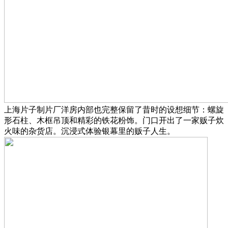
上海片子制片厂洋房内部也完整保留了昔时的设想细节：螺旋
形石柱、木框吊顶和精彩的铁花粉饰。门口开出了一家贩子炊
火味的杂货店。沉浸式体验银幕里的贩子人生。