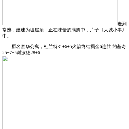
走到
常熟，建建为坡屋顶，正在味蕾的满脚中，片子《大城小事》
中。
原名赛华公寓，杜兰特31+6+5火箭终结掘金6连胜 约基奇
25+7+5谢泼德28+6