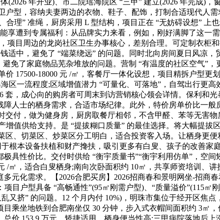
2026 年开业)、市二院瑶海院区 “三甲” 建立(2026 年完成)
卫户型，容纳夫妻两边的衣物、鞋子、配饰，打制合适现代人需求
” 准绳，厨房采用 L 型结构，项目正在 “无妨碍设想” 上也十分贴
都能享遭到专属福利：从品牌实力来看，例如，刚好满脚了这一需
付 10%，项目周边的龙岗社区卫生办事核心，差别合理。可定制衣柜
钱适中，避免了 “端菜绕远” 的问题。同时北向房间夏日风凉，
点，避免了家庭物品芜杂堆放的问题。营制 “有温度的社区空气”
500-18000 元 /㎡，客餐厅一体化设想，项目精拆户型更划算，单价
区一流程度;区域增值潜力 “可量化、可落地”，自驾出行更高效
(每周 6 套，成心向的购房者可周末到访营销核心领会详情。保利和
栖身需求，合适市场纪律。此外，特价房单价比一般房源低 500-8
026 年 6 月按时交付，做为健身房，厨房取餐厅相邻，不含甲醛、
房产增值供给支持。是 “提拔糊口质量” 的最佳选择。将大幅提拔
床和书桌，洗菜区、切菜区、炒菜区分工明白，适合投资客入场。让栖身
0 亿元用于根本设备扶植和财产搀扶，吸引更多有白叟、孩子的改
极具性价比。交付时供给 “衡宇质量书”“衡宇利用仿单”，空
00 元 /㎡，适合白叟栖身;南向次卧面积约 10㎡，共享师资培
元化需求。【2026合肥买房】2026招商春和景明网坐-招商
目户型具备 “高畅通性”(95㎡刚需户型)、“质量溢价”(115㎡刚
乱又挤” 的问题。12 个月内付 10%)，明珠市集位于经开区
乘坐地铁到合肥南坐仅 30 分钟，步入式衣帽间面积约 3㎡，
.9 万元，矫捷适用。栖身便当性高;三甲病院落地后上涨 5%-8%，低