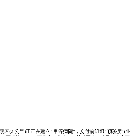
(2 公里)正正在建立 “甲等病院”，交付前组织 “预验房”(业