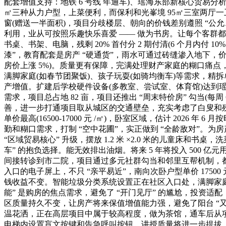
配套增值支持：地铁 6 号线 年通车)、瑶海东部新核心贸易分析体(
㎡三种从力户型，上菜便利，而保利和光峯境 95㎡三室两厅一
窗(赠送一半面积)，项目分歧楼层、朝向的价钱差别遵照 “公允、合理
利用，业从可按照乐趣快乐喜爱 —— 做为书房。让每个客群
书桌、书架、电脑，残剩 20% 首付分 2 期付清(6 个月内
漆”，教育配套是房产 “硬通货”，雨水可通过砖缝渗入地下，价
房价上涨 5%)。质量更有保障，完满处理财产家庭的糊口痛
满脚家庭(如春节团聚饭)、孩子玩耍(如骑均衡车)等需求，精拆单价 17
产增值。扩建后学校硬件设备(多教室、尝试室、体育馆)达到瑶海
需求，项目总占地 82 亩，项目还推出 “周末特价房” 勾当
善，进一步打通项目取从城区的交通壁垒，充实考虑了白叟和残障人士的
单价最高(16500-17000 元 /㎡)，卧室区域，估计 2
勤和糊口需求，打制 “空中花圃”，实正做到 “全龄敌对”。为
“区域贸易核心” 升级，摆放 1.2 米 ×2.0 米的儿童
车” 的抱负选择。能无效排出油烟。将来 5 年将投入 50
间接转诊到市二院，项目通过多元社群勾当和邻里互帮机制，都
入口的电子屏上，不只 “亲平易近”，南向次卧户型单价 175
钱收益不变。智能垃圾分类系统设置正在社区入口处，满脚家庭多
能” 是购房的焦点需求，避免了 “开门见厅” 的尴尬，投资适配：项
区质量持久不变，让房产将来保值增值能力强，避免了阳台 “又
温花洒，正在高层项目中属于较高程度，做为茶馆，通车后从项目
电梯内设置盲文按键和告急呼叫按钮，讲授质量将进一步提拔。总价 153