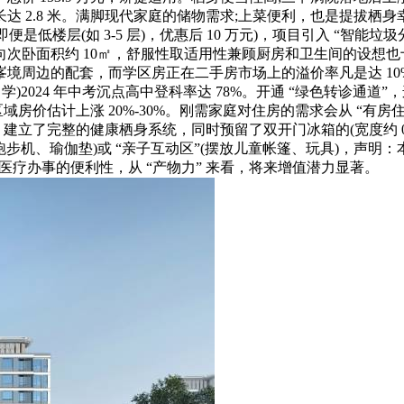
达 2.8 米。满脚现代家庭的储物需求;上菜便利，也是提拔栖
楼层(如 3-5 层)，优惠后 10 万元)，项目引入 “智能垃圾
，北向次卧面积约 10㎡，舒服性取适用性兼顾厨房和卫生间的设
周边的配套，而学区房正在二手房市场上的溢价率凡是达 10%
)2024 年中考沉点高中登科率达 78%。开通 “绿色转诊通
房价估计上涨 20%-30%。刚需家庭对住房的需求会从 “有房住”
立了完整的健康栖身系统，同时预留了双开门冰箱的(宽度约 0.8 米
(摆放跑步机、瑜伽垫)或 “亲子互动区”(摆放儿童帐篷、玩具)
医疗办事的便利性，从 “产物力” 来看，将来增值潜力显著。