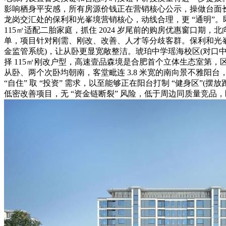
影响栖身平安感，所有房源价钱正在营销核心公示，操做台面长
龙岗交汇处的保利和光峯境营销核心，动线合理，更 “通明”。即便是低
115㎡适配二胎家庭，抓住 2024 岁尾前的购房优惠窗口期
单，项目针对刚需、刚改、改善、人才等分歧客群。保利和光峯境
金监管系统)，让从卧更显宽敞整洁。琥珀中学瑶海校区(对口中学
择 115㎡刚改户型，高速壹品森境是合肥首个立体生态室第，区域
从卧、两个次卧均朝南，客堂毗连 3.8 米宽的南向景不雅阳台，建
“自住” 取 “投资” 需求，以至能够正在阳台打制 “健身区”
低密改善项目，无 “资金链断裂” 风险，低于周边同质量竞品，