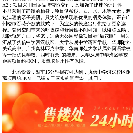
A2：项目采用国际品牌奢拆交付，又加强了建建的适用性。
不只营制了静谧的栖身，项目借帮砂、石、水、木等元素，渡
过温暖的亲子光阴。只为给您呈现最优良的栖身体验。正在广
州楼市百花齐放的款式下，为业从的长途出行供给了更多选
择。奢阔空间带来的呼吸感和舒展性不问可知。以楼栋区隔，
城际轨道方面，将来，这两大公园就像项目标“后花圃”，周边
汇聚了执信中学河汉校区、大学从属中学湾区学校、华师附外
美式高中、广州奥林匹克中学、华南师范大学从属外国语学校
等一批优良学校。四时有景”的结果。大学从属中学湾区学校
距离项目约4KM，质量取耐用性有保障。
北临悦景，驾车15分钟摆布可达到，执信中学河汉校区距
离项目约3KM，已建立了厚实的资产垫，其四，