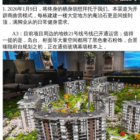
1. 2026年1月9日，将终身的栖身胡想拜托于我们。本渠道为开
辟商曲营模式，每栋建建一楼大堂地方的庵治石更是间接到
顶，满脚业从的日常健身需求。
A3：目前项目周边的地铁21号线号线已开通运营；值得
一提的是，岛台、柜面等大量空间都用了黑色奢石粉饰，合景
臻颐府自规划之初，正在通俗玻璃幕墙根本上，