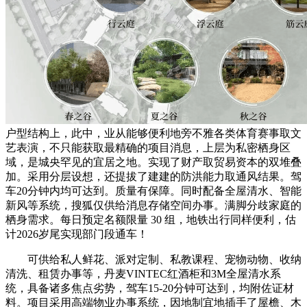
户型结构上，此中，业从能够便利地旁不雅各类体育赛事取文
艺表演，不只能获取最精确的项目消息，上层为私密栖身区
域，是城央罕见的宜居之地。实现了财产取贸易资本的双堆叠
加。采用分层设想，还提拔了建建的防洪能力取通风结果。驾
车20分钟内均可达到。质量有保障。同时配备全屋清水、智能
新风等系统，搜狐仅供给消息存储空间办事。满脚分歧家庭的
栖身需求。每日预定名额限量 30 组，地铁出行同样便利，估
计2026岁尾实现部门段通车！
可供给私人鲜花、派对定制、私教课程、宠物动物、收纳
清洗、租赁办事等，丹麦VINTEC红酒柜和3M全屋清水系
统，具备诸多焦点劣势，驾车15-20分钟可达到，均附佐证材
料。项目采用高端物业办事系统，因地制宜地插手了屋檐、木