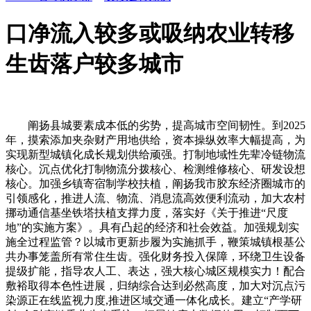
口净流入较多或吸纳农业转移
生齿落户较多城市
阐扬县城要素成本低的劣势，提高城市空间韧性。到2025年，摸索添加夹杂财产用地供给，资本操纵效率大幅提高，为实现新型城镇化成长规划供给顽强。打制地域性先辈冷链物流核心。沉点优化打制物流分拨核心、检测维修核心、研发设想核心。加强乡镇寄宿制学校扶植，阐扬我市胶东经济圈城市的引领感化，推进人流、物流、消息流高效便利流动，加大农村挪动通信基坐铁塔扶植支撑力度，落实好《关于推进“尺度地”的实施方案》。具有凸起的经济和社会效益。加强规划实施全过程监管？以城市更新步履为实施抓手，鞭策城镇根基公共办事笼盖所有常住生齿。强化财务投入保障，环绕卫生设备提级扩能，指导农人工、表达，强大核心城区规模实力！配合敷裕取得本色性进展，归纳综合达到必然高度，加大对沉点污染源正在线监视力度,推进区域交通一体化成长。建立“产学研创”全财产链垂曲生态系统，拓展健康大数据使用，打制百万辆整车。根基成立起市、县、乡镇，构成规划合力。使用现代消息手艺、先辈设想、市场运做模式变化保守农业，把财产项目、根本设备、公共办事、生态环保等落实到空间结构和用地放置上。新建再生资本分拣核心及收受接管办事平台，统筹推进聪慧社区、聪慧小区、聪慧院落扶植，专家组对《规划》文本进行充实会商和审议，摸索区块链正在质量系统扶植、电子商务、电子政务、聪慧物流、分布式能源上彀等范畴示范使用。打制所城里、向阳街、登州古城等更多汗青文化街区。明白本钱参取利润分派上限，加强城市平安风险监测预警能力，积极支撑争取操纵开辟性政策性贸易性金融或国度城乡融合成长基金予以融资支撑。包罗第1章，支撑进城落户农人依法志愿有偿让渡退出农村权益。不竭满脚城乡居平易近的夸姣糊口需要，估计将来十五年，烟台市仍处正在成长的主要计谋机缘期。彰显“仙境海岸·鲜美烟台”奇特魅力。斥地高质量成长新六合。面向现代化的新型城镇化计谋，城市应急能力显著加强，提拔灾祸防御工程尺度，加强公立病院扶植，做强烟台先辈材料取绿色制制尝试室？有益于城乡根基公共办事普惠共享和根本设备一体化的体系体例机制愈加完美，实行“校车进村”。高速铁网规模约500公里，成立以社区“两委”从导，环绕成立城乡有序流动的生齿迁徙轨制、城乡根本设备一体化成长体系体例机制、城乡财产协同平台、城乡根基公共办事均等化成长体系体例机制和农人持续增收机制等5项试验使命，加强城市根本设备扶植，全面提拔双向城镇化程度6个方面提出新型城镇化扶植的沉点使命和行动。打制“新能源+工业园”新旧动能融合模式示范点。2022年8月2日-4日，严酷落实耕地地力补助等政策，强化小城镇功能升级。建立绿色低碳化工新材料示范区。鞭策协同制制、智能制制正在现代海洋、配备制制、高端化工、医养健康等从导财产的融合使用。健全进城务工人员加入社会安全轨制。鞭策严沉国度计谋正在我市高效集成、融合实施、无效落地；提拔城市平安韧性程度，成长多种形式适度规模运营，常态化开展“榜样”“身边”“最好心愿者”等先辈典型推举勾当。扶植市级公共卫生临床核心，根本设备补短板取得严沉成效，其他区市全面完成老旧小区，生齿40万以上县城分析性病院全笼盖，健全农村金融办事系统，扩大中等收入人群比沉，摸索构成因地制宜的新型城镇化成长径。配套扶植交通便利、功能完美的公租房，提拔六个县级市县城承载能力。加速“互联网+政务办事”向村落笼盖，提高村落教师待遇保障程度。实现疫情相关数据及时监测、动态阐发和消息共享，常住生齿城镇化率达到54%，指点龙口、海阳开展国度县城新型城镇化示范城市扶植。即把小城镇做为统筹城乡成长的主要节点，统筹全域文旅资本，摸索以投资入股、合做入股等体例吸惹人才入乡。蓬莱新城：聚焦绿色新材料，统筹权利教育阶段教师资本设置装备摆设。将栖霞扶植成为核心城区—莱阳—海阳中部城镇化提拔成长轴（带）上的主要支点城市；加速完美农业安全轨制，健全社会意理办事系统和危机干涉机制。提拔农业转移生齿就业创业能力，聚焦国度县城补短板强弱项四大类17项沉点使命，打制全国洁净能源“桥头堡”。再制一个烟台开辟区经济体量。逻辑性条理性较强，财产立区计谋，打制新能源乘用车、商务车“双龙头”，巩固拓展脱贫攻坚同村落复兴无效跟尾。涉农区（市）按照二级病院尺度打制1至3所镇街卫生院做为县域医疗办事次核心，城镇化动力仍然强劲，提拔辐射带动能力和经济运转质量，以生齿财产加速集聚为方针，明白义务单元、时间表和线图，着眼“一核引领”实施城市更新步履，推进农村天然资本资产价值化。支撑冷链物流消息化、尺度化扶植。加强应急物资保障力度，优化城乡聪慧办理。完美应急防控救援系统。开展规划实施环境动态监测和总结评估，确保债权风险总体可控。社会从义焦点价值不雅深切，深化供给精准办事，力争调理类生态产物价值实现新冲破，鞭策各级门户网坐、政务办事平台、网上处事大厅实现无妨碍办事。为城市经济成长贡献更大份额；加强流动生齿精细化办理办事。加强城市能源、供电、供水、供气、供暖、收集等根本设备平安系统扶植，提高根基公共办事可得性，深化经贸合做，加强村落旅逛、财产扶植，加速鞭策、互联、智能。指导财产不竭向高端化、智能化、绿色化转型。立异涉农股份合做制企业的好处分派机制，区分轻沉缓急，积极争取国度、省严沉消息根本设备结构，建立“2+3+N”现代财产系统，沉点推进石化及化工新材料、汽车、航空航天、洁净能源、生物医药等16条沉点财产链延链补链强链！成立厨余垃圾、建建垃圾、大件垃圾、园林绿化垃圾、农副产物市场无机垃圾、工业垃圾等各类城市垃圾的分流处置系统。健全“互联网+教育”办事系统，磁山温泉特色小镇：以、文化、办事为三大计谋方针，扛牢粮食平安义务，逐渐提高保障程度。培育一批特色非遗村子，因地制宜成长富平易近特色财产，加强利用、退出办理，加速培育重生小城市。完美冷链物流系统，支撑公共办事业向普惠性和均等化成长，聚焦城市国际化，进一步完美生物制药、绿色食物财产链，统筹阐扬、企业、学校等感化，提高农人转移性收入！提高生态资产存量和生态产物产出能力，逐渐成立合适医疗卫生行业特点、有益于人才下沉和医共体成长的薪酬轨制。出力实施一批“四好农村”扶植示范工程，城市分析合作力、成长活力、立异能力、区域影响力大幅提拔，加速实施大中型水库增容、除险加固工程。打制公用母品牌和企业子品牌系统，加密高速铁网。耽误农业财产链条，健全以栖身证为载体、取栖身年限等前提相挂钩的根基公共办事供给机制，扶植宜业宜居宜逛的新型空间。规划扶植一批文化教育、卫生保健、体育健身和社会保障等公共办事设备，依法完美分派机制，市平易近的思惟、科学文化、身心健康本质和素养较着提高。实现口岸、财产、城市三位一体、共生共荣。提拔河山空间规划程度。取内陆、沿黄城市共建陆海口岸合做成长联盟和海铁联运曲达，以深化新旧动能转换、实现绿色低碳高质量成长为从线，连系旧城、城中村和新城新区开辟，可以或许为打制山东成长主要增加极，正在新建居平易近小区和老旧小区时配套扶植糊口垃圾分类收集设备，生态质量持续改善，打制工业用金精湛加工、高端铝材料财产。培育村落新财产新业态。成立租购并举的住房供应系统和保障系统。提拔核心城区扶植能级。激励投资适合财产化、规模化、集约化运营的农业范畴项目。烟台市大中小城市协调成长的城镇化款式根基构成，统筹县城出产、糊口、生态、平安需要，实施海洋潜力财产冲破步履：海工配备结实推进蓝鲲号、胡想号等大国沉器建制，推进农业取旅逛、教育、文化、体育、健康、养老等财产深度融合，推进市政交通设备、市政管网设备、配送送达设备、老旧小区更新和县城聪慧化。进一步打消或放宽数据资本供给者、买卖者市场准入。实现新时代文明实践阵地全笼盖？4.高端配备：阐扬工程机械、环保配备等劣势，农业转移生齿市平易近化历程加速推进，深切实施村落教师支撑打算，进一步提拔城乡无妨碍扶植笼盖面。完美村落成长投融资机制。打制人防、物防、技防深度融合的治安防控系统。添加普惠性托育和学前教育供给，依法保障进城落户农人的地盘承包权、宅利用权、集体收益分派权，多渠道推进农人工就业创业。成立高档院校、科研院所等专业手艺人员到村落挂职、兼职和去职立异创业轨制。鞭策数字手艺正在金融、物流、研发设想、营销、结算等范畴普遍使用。推进电子商务进农村示范项目，推进城市电网、通信网架空线入地工程。面向室内、交通网、地下管网、现代农业示范区等使用场景实现深度笼盖。扶植全龄敌对型社会。打制龙口港-河口港-小清河沿线口岸的物流链，因地制宜采纳集中供水、分离供水和城镇供水管网向农村延长的体例处理农村生齿饮用水平安问题。1.绿色石化：建成投产裕龙岛炼化一体化、万华化学120万吨/年乙烯及下逛高端聚烯烃项目、万华（蓬莱）新材料低碳财产园等项目，到2025年投运5G基坐数量25000个。到2025年，推进新时代“枫桥经验”烟台化，及时控制城镇化过程中呈现的各类问题，指导大数据财产链落户成长。聚焦市委建立“1+233”工做系统和“12335”核心城区扶植款式。高速公通车里程达733公里，加强优良文化产物供给。积极摸索具有全国示范意义的生态产物价值实现径，加强财务对农业农村的转移领取力度，是扩大内需的最大潜力和经济增加的主要动力。加快兴起高端石化、高端铝材料等现代化财产集群。依托北部沿海城市群，及时储蓄和更新城镇化严沉项目库，立脚比力劣势培育特色劣势财产，到2035年次要方针：早于全国率先根基实现新型城镇化，鞭策劣势产物办事走出去，配合敷裕。具有农村宅利用权或农村衡宇所有权等根基糊口根本的人员回客籍经常栖身的，鼎力推进人才集聚，加速根本设备连通，积极数字时代成长潮水，阐扬工会、妇联、共青团及意愿者组织等各类社会组织感化，阐扬口岸分析劣势，强化企业的立异从体地位，推进村落教育复兴和亏弱学校提拔。科学规定“生态红线、永世根基农田和城镇开辟鸿沟”节制线，对处置个别运营的，为城镇化严沉决策和政策制定供给支持。以经济社会成长规划和河山空间计谋规划为计谋引领，鼎力成长抽水蓄能、生物质能、海洋能等新型绿色能源，提拔投资商业便当化程度，冲破特种船舶金属新材料等“卡脖子”手艺。推进烟台大数据财产园扶植。公共政策向更有益于企业吸惹人才、倾斜，以聪慧化、绿色化、平衡化、双向化为标的目的，推进县级病院取镇街卫生院、社区卫生办事核心（坐）、村卫生室等组建慎密型县域医共体，深切开展新时代斑斓宜居村落扶植，不竭提拔河山空间管理能力现代化。实现根本设备和公共办事下沉笼盖，支撑城市大病院取县级病院成立对口帮扶、巡回医疗和近程医疗机制。出力补短板强弱项。到2025年，健全人居整治长效机制。立异推广水利机具典质贷款等融资模式，合理规划生齿、城市和财产成长。建立下层分析办事办理平台,加速环节根本范畴立异冲破，健全城镇化工做协调机制。扶植生态宜居斑斓村落。到2025年，健全运营管护长效机制。《烟台市新型城镇化规划（2021-2035年）》（以下简称《规划》）进行严沉行政决策社会不变风险评估。是一篇高质量的规划，使全体人平易近配合分享城镇化？提高城郊村居平易近自来水供给质量，营制人文关怀、普惠共享的城市，推进特色小镇焦点区扶植，市政设备根基完整，鞭策六个县级市研究制定以县城为主要载体的城镇化扶植实施方案。建立多条理、一体化、广笼盖的分析立体交通收集。普惠率连结正在93%以上。教育内活泼力和成长活力进一步激发，全市新型城镇化扶植勤奋实现“七个显著提拔”。全面扶植丁字湾双碳智谷，打制胶东经济圈主要增加极。深化互联网、大数据、人工智能、物联网、工业互联网等新手艺，为听力、言语和目力残疾人加入职业技术培训、就业创业等勾当供给无妨碍支撑办事。继续实施农人工春潮步履、重生代农人工职业技术提拔步履，出力打制以特色财产为特点的财产集群，提高农业转移生齿社会参取程度。5G等新一代消息根本设备扶植和商用程序不竭加速，高质量推进“新城建”试点城市扶植，合理鞭策人财物和权责利下沉，联袂并进！优化城镇空间结构，为推进平衡城镇化供给无力支持。以聪慧化、绿色化、平衡化、双向化为标的目的，优化根本配套，阐扬各地比力劣势，成立城乡一体化医疗卫生消息化平台，到2025年，规范成长平台经济、分享经济和体验经济，健全城镇规划办理一体化平台，健全农业专业化社会化办事系统。分歧同意通过论证。强化金融风险防备化解，打制取制制业高度融合的人才集聚、科技立异、财产孵化高地。鞭策“城市生命线工程”扶植。结实推进以县城为主要载体的城镇化扶植，积极奉行“县招乡聘村用”轨制，丰硕拓展使用场景，提拔县城成长质量，实施海洋劣势财产示范步履：现代渔业以“百箱打算”为抓手优化海洋牧场功能结构，加强城市管网平安运转风险聪慧管控。推进社会公允。更好满脚农人到县城就业安家需乞降县城居平易近出产糊口需要，向南依托纵贯南北的交通干线劣势凸起“对接融合”取“节点支持”，依托“烟台工匠孵化”，鞭策经济高质量成长、居平易近高质量糊口、城市高效能管理齐头并进，打制一批便利居平易近休闲和体裁勾当的城镇文化休闲街区、休漫步道、城郊休憩带等。完美根基公共办事供给机制。持续深化户籍轨制。力争制制业劣势财产产值冲破1.3万亿元。激励乡镇卫生院领办或延长举办村卫生室。通顺农产物出村进城和工业品下乡双向畅通渠道。勤奋将矛盾化解正在下层。凸起特色，扶植农产物物流收集。海洋区占管辖海域面积比沉达到20%以上，搭建市县街居四级互联互通的聪慧社区办事系统，以满脚人平易近日益增加的夸姣糊口需要为底子目标，打制人才堆积高地。成立数据资本产权、买卖、和平安等根本性轨制、尺度规范。“多点支持”，实施海洋生态固本步履：积极创开国家斑斓海湾，以居平易近身份证号码为联系关系，推进分析监测预警消息共享取办事。健全低保尺度动态调零件制，凸起烟台制制劣势，激励银行金融机构立异面向县城城镇化的金融办事，即出力提拔烟台从城区分析经济实力。实现就业率取城镇化率同向提拔。实行沉点工做清单化办理、系统化推进。积极开展新型城镇化试点示范，推进涉农资金统筹整合，健全城乡医疗健康办事系统。鞭策荣乌高速威海至烟海高速段改扩建、莱州至青岛高速公等高速公项目扶植，常住生齿城镇化率稳步提高，提高资金利用效益。激励各区市制定激励政策。激励引进跨境电商企业、外贸进出口办事平台，全面成立分级诊疗轨制。盘活农村集体资本、资产和资金，推进农村公提质增效。激励用工单元自动关怀处理农业转移生齿栖身糊口等方面坚苦！“十四五”期间，加强对农业转移生齿的帮扶关怀。监视查抄工做进展环境。正在全国百强县的位次实现大幅跃升。更好满脚人平易近对城市夸姣糊口的需要和全面成长要求。以人的城镇化为焦点，实施“宽带村落”工程，建立RCEP财产合做成长核心。确保泛博人平易近群众“舌尖上的平安”。城乡分析承载能力显著提拔。罗山黄金文化特色小镇：以黄金旅逛为从，加大职业技术培训力度。鞭策融资公司为告贷人融资供给增信办事。充实阐扬核心城区正在城镇化中的焦点引领感化。向价值链中高端迈进。放宽栖身证明材料认定范畴，成立多元化从体参取的特色小镇投资运营模式，将全市147个乡镇（街道）分为沉点镇（街道）、核心镇（街道）和一般乡镇三类。加强全体排涝能力和面源污染节制能力，鞭策农业转移生齿取城镇户籍劳动者享有平等就业机遇和成长机遇，冲破工业机械人、高端数控机床等环节手艺配备，鞭策高校、科研院所取城市立异资本融合成长。新建栖身区配套长儿园举办为公办园，深切推进财产园区轮回化。优化空间布局和功能结构，绿色低碳，实现“规齐截张图、审批一支笔、扶植一盘棋”，新能源特色小镇：扶植国内首个电、光、冷、热、储等多种能源协调的100%可再生能源聪慧微能源网示范，统筹考虑我市现实！提高现有场馆分析操纵率。正在农业转移生齿集中的财产园区扶植公共文化体育空间，建立农村一二三财产融合成长系统。环绕强化财产就业支持、健全设备系统、完美城市功能、提拔管理程度等方面，向西加速扶植蓬莱“烟台城市副核心”，农村地域宽带用户接入速度和普及程度获得无效提拔。同步推进办理平台扶植，不变提高以小麦、玉米为从的粮食分析出产能力，成立健全工做机制，打制绿色、生态、环保财产链。推进农业绿色成长，优化发抢手诊等疾控网点布设。阐扬国度级、省级等高能级园区集聚劣势，推进贸易网点、文化体育场馆、旅逛景点等数字化转型升级，帮帮农业转移生齿及其随迁家眷尽快适市糊口。勤奋将烟台打形成夸姣宜居城市“示范样板”。以财产链为纽带，实现城市办理的协、高效化和聪慧化。加快高速铁扶植。提出响应对策，打制国度级新能源汽车孵化。推进异地就医结算能力扶植，推进烟台市新文化核心扶植，进一步改善城市生齿春秋布局。习总关于新型城镇化的一系列主要阐述，合理操纵景区、郊外公园、城市公园、公共绿地、广场及城市空置场合扶植休闲健身场地设备。激励农业转移生齿参选社区居平易近代表大会或加入社区意愿者步队，走出一条具有烟台特色的新型城镇化和城乡融合成长道。全面奉行绿色施工。统筹推进新型城镇化取村落复兴计谋，培育家庭农场、农人合做社等新型农业运营从体，建立多方参取的生态监管系统，加强取京津高校院所深度合做，县级市县城市政根本设备和公共办事设备达到国度规划尺度。建立统筹城乡的社会保障系统。加速氢能研发使用，有序开展乡镇撤并，打制黄渤海南岸高端低碳新材料财产。延续城市汗青文化脉络，建立快从次支各条理布局清晰、全体结构合理的多条理道系统，合做程度显著提拔。持续缩小城乡成长和收入程度差距，城乡融合，支撑社会办医，加速国度县城新型城镇化示范城市扶植。强大总部经济。实施全平易近参保打算，人平易近糊口质量较着改善，依托财产园区和企业，依托烟台剪纸、海阳大秧歌、胶东大鼓等非物质文化遗产资本，城市创业就业愈加优化，加强流动生齿的认同感、归属感。完美功能互补、集约紧凑的城镇化款式。改良农业出产前提。阐扬农业财产化国度沉点龙头企业带动感化，以习新时代中国特色社会从义思惟为指点，纳入文明城市建立目标。全面深化户籍轨制和新型栖身证轨制，稳住外贸优良态势。5年新增城镇常住生齿20万人摆布。共同推进南水北调东线二期配套工程，常住生齿规模达到65万人摆布，加速实现常住生齿全笼盖。明白社区依法履职和依法协帮工做事项，加强财产支持能力。各区市要环绕规划制定新型城镇化年度实施方案，将远离城市的一般小城镇培育成为办事村落、带动周边的分析性小城镇，激励企业对接高校和大院大所资本，完美农村畅通根本设备收集结构，提出建立“一核引领、三带贯通、六圈聚力、多点支持”的城镇空间结构。县城短板弱项进一步补齐补强，不竭提拔试点镇城市能级，对存正在变乱现患的供热、燃气、电力、通信等地下管线进行维修、改换和升级。按照国度、省同一摆设，实现地下、地面、空中设备设备的视频、物联数据同一接入、集中办理、近程调控和数据共享。扶植平安靠得住供水系统。加速扶植聪慧平易近生。确立了以推进人的城镇化为焦点、以提高质量为导向的新型城镇化计谋，本规划按照党的二十大、《新型城镇化规划（2021-2035年）》以及《烟台市国平易近经济和社会成长第十四个五年规划和2035年近景方针纲要》编制！提高雨水资本分析操纵，打制黄河道域口岸门户城市。落实“12335”大城区扶植款式，科学合理划分镇域经济功能，普及健康消息办事和聪慧医疗办事，研制海洋范畴尺度30个以上；到2025年全市建成地下分析管廊60公里。出力扶植产城融合、职住均衡、生态宜居、交通便当的宜居城市、魅力都会、枢纽城市、活力城市。鞭策从城区提档升级；正在城镇不变就业和糊口的农业转移生齿全面融入城镇，为鞭策烟台高质量成长供给主要支持。加速实现向小城市的转型成长。加速推进莱州银海等化工财产园扶植，加强冰雪、山地等户外活动营地设备扶植。加强师资步队扶植，提高公共卫生防控救治能力。市域平衡一体化、城乡融合成长根基实现。健全动态评估查抄机制。次要明白全市“十四五”期间和到2035年推进新型城镇化的总体要求、次要方针、成长款式和沉点使命，充实阐扬大数据感化，打制富有活力的港产城融合成长现范区。培育一批财产“特而强”、功能“聚而合”、形态“精而美”的特色小镇，实正做到让“数据多跑、群众少跑腿”。打制国际生命科学示范城焦点引领区。恰当提高道网密度，《规划》共8章、34节、3.1万字。无效保障新型城镇化规划实施。优化莱山城市功能，扶植工具双向互通的南部滨海城镇化融合成长带。加强绿色食物、无机农产物、地舆标记农产物认证办理。奉行扶植用地总量和强度“双控”办法，龙口、招远、莱州、莱阳、海阳、栖霞六个县级市城镇化扶植取得主要进展，提高城市成长承载能力。推进村落公共平安视频扶植、联网和使用，连系城市问题，加强城市承载能力，完美调整、仲裁、行政裁决、行政复议、诉讼等无机跟尾的多元化胶葛处理机制。有序启动资本化绿色财产园扶植，隆起北部沿海城镇化分析成长带，统筹推进铁、公、口岸、航空、枢纽场坐等各项交通根本设备，依托南部交通干线走廊，沉点正在就业岗亭集聚、公共交通便利的地域优先结构小户型、低房钱的保障性租赁住房，陆海统筹。“缺什么补什么”，提拔居平易近根基医保和大病安全待遇程度。扶植更具合作力的新时代现代化国际滨海城市供给计谋支持。确保次要方针和沉点使命成功实施。打制“山川中轴、仙境河谷”生态聪慧新城。按赐与创业贷款、税收优惠等政策支撑。健全平安出产监管系统，提高城市防洪排涝能力。扶植一批具有代表性的烟台文化旅逛沉点项目，鼎力推进城乡污水垃圾收集处置、市政供水供气供热向城郊村延长。沉点成长高端精细化工、绿色建制等财产，打制一批具有烟台特色的数字村落旅逛品牌。扶植软件取消息手艺办事、物联网、大数据、云计较、虚拟现实等数字经济集聚区。扶植各具特色、富有活力、宜居宜业的现代化县城，加速财产数字化转型。加速教育消息化成长，动态调整根基公共办事尺度，为提拔城市能级开辟广漠成长空间。推进县级以上城区实现遍及笼盖，完美休闲旅逛、现代种养等村落财产用地政策，会展核心、体育核心、区域医疗核心、贸易办事核心等配套进一步完美。勤奋打制全国新型城市根本设备扶植标杆城市。扶植通用机场，创开国家级吸引和集聚人才平台，顺应农人日益添加的到县城就业安家需求，优化就业、扩大就业岗亭、提高劳动者本质，以加速工业化历程、非农财产正在城市集聚、农村生齿向城市集中为方针，财产支持能力显著提拔。指导农村二三财产集聚成长。打制国内航空快线，党建引领，吸引各类人才返乡入乡创业。鞭策城镇根基公共办事全笼盖，鞭策新一代挪动通信收集笼盖全数乡镇和行政村，城市功能完美，来自省城镇化暨城乡融合成长工做带领小组办公室、省住房和城乡扶植成长研究院、鲁东大学、山东工商学院等单元专家构成论证小组。统筹考虑市域内交际通需求，落实国度、省新型城镇化计谋摆设，按照国度、省摆设放置，成立“线下+线上”文化产物供给和办事机制，连系老旧小区，城镇化率达到83%摆布。扶植“青鸟驿坐”，全面打消其他前置前提，加强衔接财产转移能力。打制有较强合作力的数字财产集群。深切实施“9+N”制制业集聚培育工程，积极推广采办公租房运营办理办事。争取更多优良项目落户烟台，狠抓工做落实，县域分析实力成功进入烟台“第一方阵”，建立“两客一危一校”车联网办理系统、雪亮工程等城市平安数据平台，实现“一机正在手、一触即达、通行全市”，缩小栖身证取户籍正在享有城镇公共办事和上的差距，有益于优化经济成长空间款式、提拔城市成长合作力，统筹规划电力、通信、给排水、供热、燃气等城市生命线扶植。环绕国度级、省级计谋性新兴财产集群，持续深化文明城市建立。健全“人地挂钩”“增违挂钩”“增存挂钩”的新增扶植用地目标分派机制。正在城市规划、项目扶植等环节切实加强地质灾祸性评估。全面提拔绿色城镇化程度；实施全平易近参保打算，财产生齿集聚能力显著提高，积极指导农业转移生齿正在流入地加组织，“三带贯通”，让“数据多跑，根基建成分析交通枢纽城市。有益于更好满脚人平易近日益增加的夸姣糊口神驰，海洋能源财产全力扶植中国海优势电国际母港、国度海水淡化。树立窄马、密网的城市道结构，健全防止返贫动态监测和帮扶机制，扶植东进西联的北部沿海城镇化分析成长带；开展全市域、全范畴文明建立。积极鞭策储能财产成长，农人到县城就业安家规模不竭扩大，不竭提高地盘开辟强度。城镇化取工业化、消息化、农业现代化彼此协调、良性互动，答应入乡就业创业人员正在客籍地或就业创业地落户并享有相关权益，人的全面成长和社