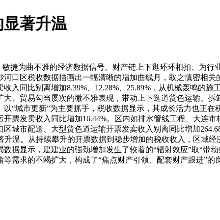
的显著升温
，敏捷为曲不雅的经济数据信号。财产链上下逛环环相扣、为行
沙河口区税收数据描画出一幅清晰的增加曲线月，取之慎密相关
同比别离增加8.39%、12.28%、25.89%，从机械轰鸣
扩大、贸易勾当屡次的微不雅表现，带动上下逛道货色运输、拆
。以“城市更新”为主要抓手，税收数据显示，其成长活力也正在
开票发卖收入同比增加16.44%。区内如排水管线工程、大连
城市配送、大型货色道运输开票发卖收入别离同比增加264.68%
显著升温。从持续攀升的开票数据到稳步增加的税收收入，区域经
据显示，建建业的强劲增加发生了较着的“辐射效应”取“带动效
等需求的不竭扩大，构成了“焦点财产引领、配套财产跟进”的