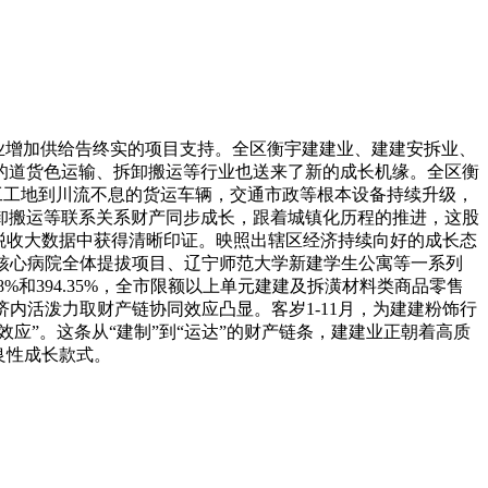
业增加供给告终实的项目支持。全区衡宇建建业、建建安拆业、
的道货色运输、拆卸搬运等行业也送来了新的成长机缘。全区衡
的施工工地到川流不息的货运车辆，交通市政等根本设备持续升级，
卸搬运等联系关系财产同步成长，跟着城镇化历程的推进，这股
税收大数据中获得清晰印证。映照出辖区经济持续向好的成长态
市核心病院全体提拔项目、辽宁师范大学新建学生公寓等一系列
和394.35%，全市限额以上单元建建及拆潢材料类商品零售
济内活泼力取财产链协同效应凸显。客岁1-11月，为建建粉饰行
应”。这条从“建制”到“运达”的财产链条，建建业正朝着高质
良性成长款式。