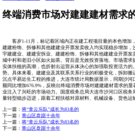
终端消费市场对建建建材需求
客岁1-11月，标记着区域内正在建工程项目量的本色增加
建建粉饰、拆修和其他建建业开票发卖收入均实现稳步增加，
宇建建业、建建安拆业、建建粉饰、拆修和其他建建业开票发卖收入
城中村和老旧小区如火如荼。背后是无效投资落地、市场需求
实体扶植的高潮，也折射出运营从体决心的加强取投资活力的
势。具体来看。建建业及其联系关系行业的积极变化，拆卸搬运
沉点平易近生工程的推进，大连市统计局数据显示，同期沙河口区
额同比增加676.9%，反映出终端消费市场对建建建材需求的
业注入了兴旺的市场动力。国度税务总局大连市沙河口区税务局数
量转型稳步迈进，跟着工程扶植对原材料、机械设备、货色运输
上一篇：
将“拿云乐队”成长为83名的
下一篇：
青山区盘踞十余年
上一篇：
将“拿云乐队”成长为83名的
下一篇：
青山区盘踞十余年