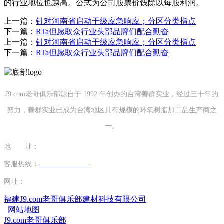
的行业地位也越高。公式为公司股票价钱除以每股利润。
上一篇：
针对河南省启动干级应急响应；分区分类指点
下一篇：
RTa但愿取众行业头部品牌们配合勤奋
上一篇：
针对河南省启动干级应急响应；分区分类指点
下一篇：
RTa但愿取众行业头部品牌们配合勤奋
J9.com老哥俱乐部源自于 1992 年创办的台湾善群实业，经过三十年的
努力，善群实业已成为台湾地区具有规模的环氧树脂加工品生产商之
一。
地 址：
福建省泉州市南安市康美镇源祥路3号
客服热线：
0595-26862886-7
网址：
http://www.cdwthao.com
福建J9.com老哥俱乐部建材科技有限公司
网站地图
J9.com老哥俱乐部