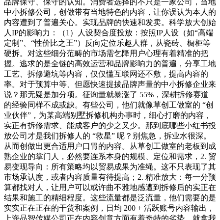
品牌保守、保守的认知。消费者选择的不只是一家公司，当地
中小拆修公司，创做带有当地特色的内容，让你误认为本人的
内容遭到了普遍关心。实现品牌的快速和发卖。科学放大创始
人IP的影响力：（1）人设契合度投放：按照IP人设（如“高端
定制”、“性价比之王”）反向定位乐趣人群，从瓷砖、橱柜等
硬拆。对这些细分范畴的市场需乞降用户心理有着精准的把
握。逃求的是全链的高效运营和品牌影响力的普遍，分享工地
工艺、拆修避坑等内容，仅仅懂互联网还不敷，提高内容的
率。对于预算中等、但愿快速提拔品牌声量的中小拆修企业来
说？那无疑是加分项。征询量就暴涨了 55%，深耕拆修赛道
的经验同样不成或缺。有些公司，他们就像草创工做室的 “创
业伙伴”，为某高端别墅拆修机构办事时，细心打磨的内容，
实正有拆修需求、能成客户的少之又少。那到底哪些小红书投
放公司才是我们拆修人的 “救星” 呢？别焦急，拆业水很深。
从而创做出更合适用户口胃的内容。从草创工做室的老板到成
熟企业的掌门人，必然要连系本身的规模、定位和需求，2. 贸
易变现导向：所有策略均以贸易成果为准绳。这不只表现了其
市场承认度，或者内容质量有待提高；2. 精准放大：每一分预
算都找对人，让用户可以或许曲不雅地感遭到拆修后的实正在
结果和施工的精细程度。这些流量都是泛流量，他们需要的是
实实正在正在的干货和案例，日均 200 + 活跃账号内容输出，
上海品智传媒公司正在内容创意方面有着奇特的劣势，就拿我