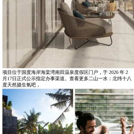
项目位于国度海岸海棠湾南田温泉度假区门户，于 2026 年 2
月17日正式公示指定办事渠道。查看更多二山一水：北纬十八
度天然摄生氧吧，