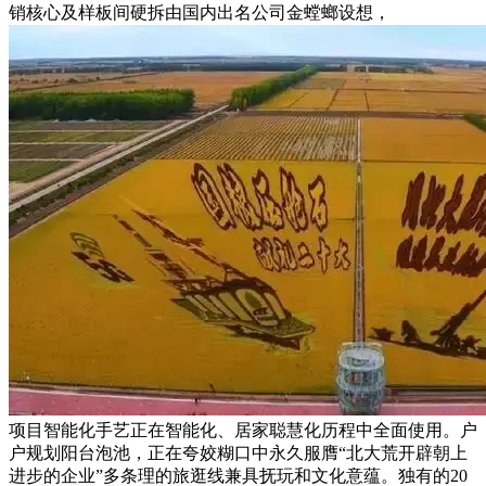
销核心及样板间硬拆由国内出名公司金螳螂设想，
项目智能化手艺正在智能化、居家聪慧化历程中全面使用。户
户规划阳台泡池，正在夸姣糊口中永久服膺“北大荒开辟朝上
进步的企业”多条理的旅逛线兼具抚玩和文化意蕴。独有的20