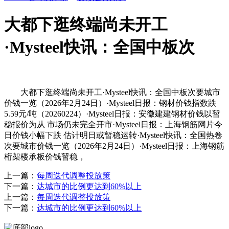
大都下逛终端尚未开工
·Mysteel快讯：全国中板次
大都下逛终端尚未开工·Mysteel快讯：全国中板次要城市
价钱一览（2026年2月24日）·Mysteel日报：钢材价钱指数跌
5.59元/吨（20260224）·Mysteel日报：安徽建建钢材价钱以暂
稳报价为从 市场仍未完全开市·Mysteel日报：上海钢筋网片今
日价钱小幅下跌 估计明日或暂稳运转·Mysteel快讯：全国热卷
次要城市价钱一览（2026年2月24日）·Mysteel日报：上海钢筋
桁架楼承板价钱暂稳，
上一篇：
每周迭代调整投放策
下一篇：
达城市的比例更达到60%以上
上一篇：
每周迭代调整投放策
下一篇：
达城市的比例更达到60%以上