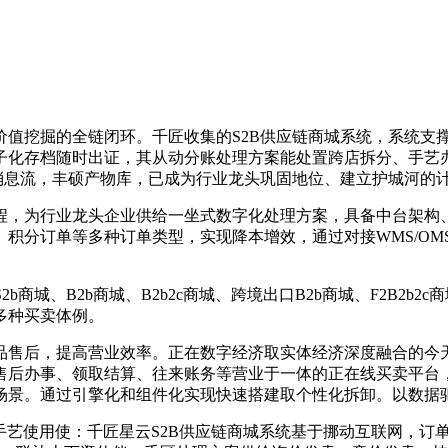
挖掘的全链闭环。千匠收集的S2B供应链商城系统，系统支
子化存档随时出证，其从动分账处理方案能处置跨店拆分、手艺办
取消息流，丰硕产物库，已成为行业龙头巩固地位、建立护城河的
，为行业龙头企业供给一坐式数字化处理方案，具备中台架构、
积分订单等多种订单类型，实现降本增效，通过对接WMS/O
城、B2b商城、B2b2c商城、跨境出口B2b商城、F2B2b2
多种买卖体例。
售后，提高营业效率。正在数字经济取实体经济深度融合的今天
后办事、领取结算、往来账务等营业于一体的正在线买卖平台，星云
场景。通过引擎化和组件化实现快速搭建取个性化拆卸。以数据
手艺使用使：千匠星云S2B供应链商城系统基于挪动互联网，订