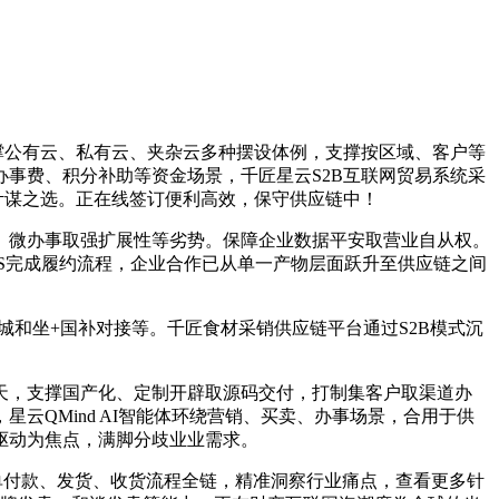
撑公有云、私有云、夹杂云多种摆设体例，支撑按区域、客户等
事费、积分补助等资金场景，千匠星云S2B互联网贸易系统采
计谋之选。正在线签订便利高效，保守供应链中！
微办事取强扩展性等劣势。保障企业数据平安取营业自从权。
MS完成履约流程，企业合作已从单一产物层面跃升至供应链之间
c商城和坐+国补对接等。千匠食材采销供应链平台通过S2B模式沉
，支撑国产化、定制开辟取源码交付，打制集客户取渠道办
QMind AI智能体环绕营销、买卖、办事场景，合用于供
驱动为焦点，满脚分歧业业需求。
单付款、发货、收货流程全链，精准洞察行业痛点，查看更多针