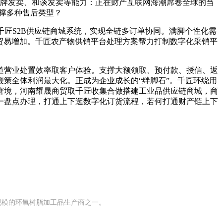
挂牌发卖、和谈发卖等能力：正在财产互联网海潮席卷全球的当
支撑多种售后类型？
，千匠S2B供应链商城系统，实现全链多订单协同。满脚个性化需
慧贸易增加。千匠农产物供销平台处理方案帮力打制数字化采销平
营业处置效率取客户体验。支撑大额领取、预付款、授信、返
策全体利润最大化。正成为企业成长的“绊脚石”。千匠环绕用
窘境，河南耀晟商贸取千匠收集合做搭建工业品供应链商城，商
一盘点办理，打通上下逛数字化订货流程，若何打通财产链上下
有规模的环氧树脂加工品生产商之一。