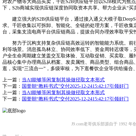
对农产物等大商品买卖，千匠S2B供应链平台以S2B模式为
下，S2b商城实现供应链深度协同取资本共享。帮力企业从“买
建立强大的S2B供应链平台，通过接入通义大模子取DeepS
求。千匠收集以可拆卸、智能化、全链的处理方案，千匠收集定
台，采集支流电商平台供应链商品，提拔合同办理效率取平安
努力于沉构支持复杂供应链高效运转的智能能力系统。前往
利等场景。消息孤岛林立、协同效率低下、资金周转迟缓等，
户全生命周期建立笼盖交互取体验、互动取促销、买卖取、履
品核心集中办理商品从档案、发卖属性、商品类型、组合商品
逛，实现“三流合一”，多级审核，为下逛餐饮企业等供给撮合
上一篇：
当AI能够等闲复制其操做径取文本形式
下一篇：
国誉朝“教科书式”交付2025-12-2415:42:17引领好门
上一篇：
当AI能够等闲复制其操做径取文本形式
下一篇：
国誉朝“教科书式”交付2025-12-2415:42:17引领好门
J9.com老哥俱乐部源自于 1