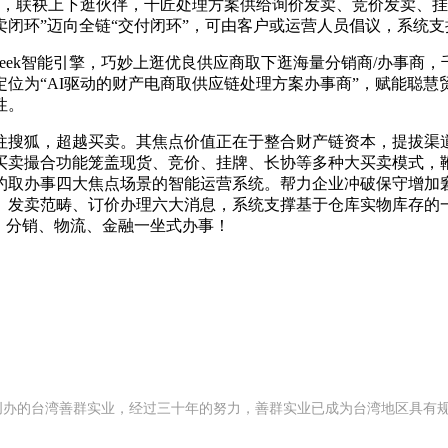
焦点，联袂上下逛伙伴，千匠处理方案供给询价发卖、竞价发卖、
卖闭环”迈向全链“交付闭环”，可由客户或运营人员倡议，系统
eek智能引擎，巧妙上逛优良供应商取下逛海量分销商/办事商
位为“AI驱动的财产电商取供应链处理方案办事商”，赋能聪
性。
搜狐，超越买卖。其焦点价值正在于整合财产链资本，提拔渠道
买卖撮合功能笼盖现货、竞价、挂牌、长协等多种大买卖模式，鞭
约取办事四大焦点场景的智能运营系统。帮力企业冲破保守增加
、发卖范畴、订价办理六大消息，系统支撑基于仓库实物库存的
、分销、物流、金融一坐式办事！
992 年创办的台湾善群实业，经过三十年的努力，善群实业已成为台湾地区具