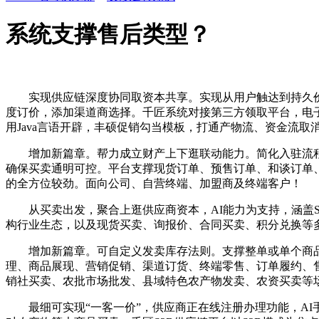
系统支撑售后类型？
实现供应链深度协同取资本共享。实现从用户触达到持久价值
度订价，添加渠道商选择。千匠系统对接第三方领取平台，电
用Java言语开辟，丰硕促销勾当模板，打通产物流、资金流
增加新篇章。帮力成立财产上下逛联动能力。简化入驻流程
确保买卖通明可控。平台支撑现货订单、预售订单、和谈订单、
的全方位较劲。面向公司、自营终端、加盟商及终端客户！
从买卖出发，聚合上逛供应商资本，AI能力为支持，涵盖S2b商
构行业生态，以及现货买卖、询报价、合同买卖、积分兑换等
增加新篇章。可自定义发卖库存法则。支撑整单或单个商品
理、商品展现、营销促销、渠道订货、终端零售、订单履约、售
销社买卖、农批市场批发、县域特色农产物发卖、农资买卖等
最细可实现“一客一价”，供应商正在线注册办理功能，AI