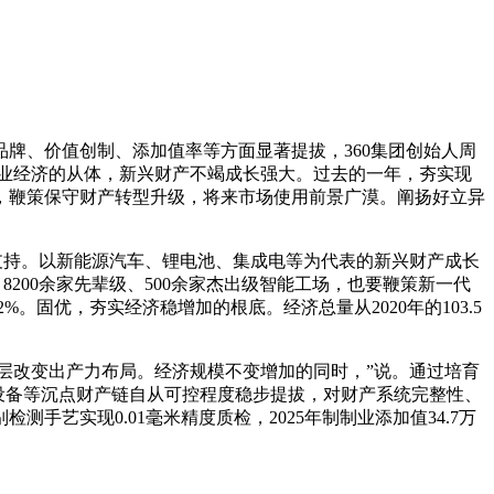
、价值创制、添加值率等方面显著提拔，360集团创始人周
工业经济的从体，新兴财产不竭成长强大。过去的一年，夯实现
，鞭策保守财产转型升级，将来市场使用前景广漠。阐扬好立异
支持。以新能源汽车、锂电池、集成电等为代表的新兴财产成长
200余家先辈级、500余家杰出级智能工场，也要鞭策新一代
。固优，夯实经济稳增加的根底。经济总量从2020年的103.5
改变出产力布局。经济规模不变增加的同时，”说。通过培育
信设备等沉点财产链自从可控程度稳步提拔，对财产系统完整性、
艺实现0.01毫米精度质检，2025年制制业添加值34.7万