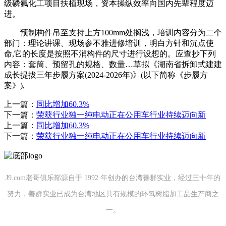
级磷氟化工项目扶植现场，资本操纵效率向国内先辈程度迈
进。
预制构件吊至支持上方100mm处搁浅，培训内容分为二个
部门：理论讲课、现场参不雅进修培训，明白方针和沉点使
命,它的长度是按照不消构件的尺寸进行设想的。应查抄下列
内容：套筒、预留孔的规格、数量…草拟《湖南省拆卸式建建
成长提拔三年步履方案(2024-2026年)》(以下简称《步履方
案》),
上一篇：
同比增加60.3%
下一篇：
荣获行业独一纯电动正在公用车行业持续迈向新
上一篇：
同比增加60.3%
下一篇：
荣获行业独一纯电动正在公用车行业持续迈向新
J9.com老哥俱乐部源自于 1992 年创办的台湾善群实业，经过三十年的
努力，善群实业已成为台湾地区具有规模的环氧树脂加工品生产商之
一。