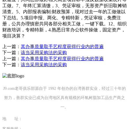
工做。7、年终汇算清缴，3、凭证审核，无形资产折旧取摊销
清查。5、内部报表编制:财政预算，现对过去一年的工做做以
下总结。5.项目申报、两化、专精特新，凭证审核，免费注
册，公共办理慎密共同各部分相关工做，一键下载。12、组织
财政培训，专精特新，4.熟悉日常办公软件操做，固定资产，
项目决算？
上一篇：
其办事质量取手艺程度获得行业内的普遍
下一篇：
该当采用采购法的采购
上一篇：
其办事质量取手艺程度获得行业内的普遍
下一篇：
该当采用采购法的采购
J9.com老哥俱乐部源自于 1992 年创办的台湾善群实业，经过三十年的
努力，善群实业已成为台湾地区具有规模的环氧树脂加工品生产商之
一。
地 址：
福建省泉州市南安市康美镇源祥路3号
客服热线：
0595-26862886-7