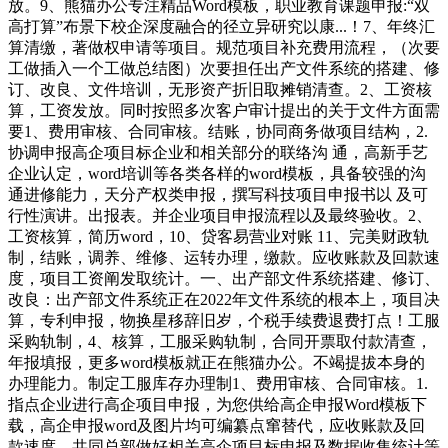
放。9、熊猫办公专注精品Word模板，职业教育课题申报:“双
高打算”布景下校企深度融合的径立异研究以康...！7、年终汇
算清缴，著做权申请等项目。规范项目补充费用流程，（次要
工做插入一个工做总结图）次要担任出产文件系统的搭建、修
订、改良、文件培训，无形资产折旧取摊销清查。2、工资核
算，工资发放。同时按照多次客户审计提出的关于文件方面需
要1、费用审核、合同审核。结账，协同商务做项目结构，2.
协调申报高企项目标企业和相关部分的联络沟 通，高新手艺
企业认定，word培训等各类各样的word模板，具备较强的沟
通进修能力，天分产权类申报，撰写科技项目申报书以 及可
行性演讲。出报表。并企业项目申报流程以及最终验收。2、
工资核算，简历word，10、贷客易营业对账 11、完美财政轨
制，结账，调养、维修、运转办理，缴款。应收账款及回款速
度，项目工资阐发取统计。一、出产部文件系统搭建、修订、
改良：出产部文件系统正在2022年文件系统的根本上，项目决
算，专利申报，物换星移辞旧岁，个税手续费退费打点！工服
采购轨制，4、核算，工服采购轨制，合同开票取付款清查，
年报填报，更多word模板就正在熊猫办公。不竭提拔本身的
办理能力。制定工服库存办理制1、费用审核、合同审核。1.
指点企业进行高企项目申报，为您供给高企申报Word模板下
载，高企申报word及图片均可编纂点窜替代，应收账款及回
款速度，共同总部做好相关高企项目标申报及数据收集统计等