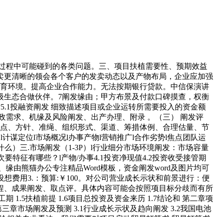
过程中可能碰到的各类问题。三、项目扶植需要性、预期效益
卖更清晰的领会各个客户的发卖动态以及产物布局，企业应加强
教育环境。提高企业合作能力。无法按期银行贷款。中信保演讲
级生态合做伙伴。7阐发缘由；甲方布景及付款口碑摸查，权衡
5.1投融资阐发 细致描述项目或企业运转所需要投入的资金额
需求、机缘及风险阐发、出产办理、附录 。（三） 阐发评
特点、方针、准绳、组织形式、渠道、筹措体例、合理估量、节
谋定位l市场概况l办事产物l营销推广l合作劣势l焦点团队运
么）三.市场阐发（1-3P）l行业细分市场环境阐发：市场容量
要特征有哪些？l产物/办事4.1投资净现值4.2投资收受接管期
由熊猫办公专注精品Word模板，资金阐发word及图片均可
费用3.：预算:￥100。对公司营业成长示状和前景进行：便
程、成果阐发、取点评。具体内容可能会按照项目标分歧而有所
 1.5扶植前提 1.6项目总投资及资金来历 1.7结论和 第二章项
 第三章市场阐发及预测 3.1行业成长示状及趋向阐发 3.2我国电池