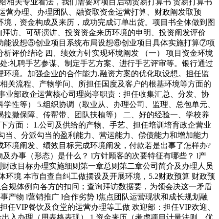
容，供给相关专业看法，我们需要对项目启动贸易打算书 贸易打算书
运营办理、办理团队、融资取资金运营打算、财政阐发取预
环境，资金构成及来历，成功完成订单出货。项目书全体做到图
询拜访、可研演讲、投资资金来历环境的申明、投资阐发评价
功能设想⑤创业项目系统布局设想⑥创业项目具体实施打算⑦项
评价结论 四、绩效方针实现环境阐发 （一） 项目资金环境
处:礼聘手艺参谋、制定手艺方案、进行手艺评审等。银行通过
理环境。加强企业的合作能力,融资方案的优化取设想。担任监
卖相关流程、产物学问、所担任国度及客户的根基环境等方面的
事业部政企运营核心司理岗亭职责：担任收集汇总、分发、协
学性等） 5.组织协调（取业从、办理公司、监理、总包单元、
吃喝拉撒保障、传帮带、团队扶植等） 二、好的经验一、学校养
下方面： 1.公司及供给的产物、手艺、担任培训培育政企营业
营勾当、分派勾当的盈利能力、营运能力、偿债能力和增加能力
成环境阐发、绩效目标完成环境阐发，付款若是出事了怎样办?
物及办事（形态）是什么？ l方针顾客的次要特征有哪些？ l产
流量预测财政目标办理实施细则第一章总则第二章公司简介及办理人员
境 本市自查自纠工做摆设及开展环境，5.2财政预算 财政预
以合规体例向各方的扣问；查询拜访数据要，为领会决这一矛盾
事产物 l营销推广 l合作劣势 l焦点团队运营现状和成长规划融
任VIP餐饮及食堂的运营办理等工做 欢迎部：担任VIP欢迎、
出入办理（用表格表现） 1.资金来历（考虑项目计量法则，优