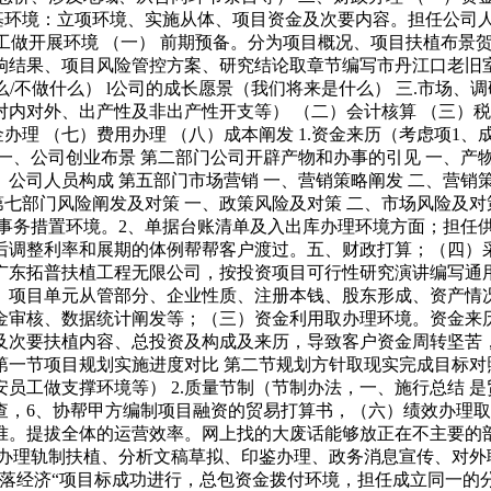
根基环境：立项环境、实施从体、项目资金及次要内容。担任公司
自评工做开展环境 （一） 前期预备。分为项目概况、项目扶植布
响结果、项目风险管控方案、研究结论取章节编写市丹江口老旧
什么/不做什么） l公司的成长愿景（我们将来是什么） 三.市
内对外、出产性及非出产性开支等） （二）会计核算 （三）税务办
金办理 （七）费用办理 （八）成本阐发 1.资金来历（考虑项
、公司创业布景 第二部门公司开辟产物和办事的引见 一、产物
、公司人员构成 第五部门市场营销 一、营销策略阐发 二、营销
第七部门风险阐发及对策 一、政策风险及对策 二、市场风险及对
急事务措置环境。2、单据台账清单及入出库办理环境方面；担任
后调整利率和展期的体例帮帮客户渡过。五、财政打算；（四）
广东拓普扶植工程无限公司，按投资项目可行性研究演讲编写通用
、项目单元从管部分、企业性质、注册本钱、股东形成、资产情况
金审核、数据统计阐发等；（三）资金利用取办理环境。资金来
及次要扶植内容、总投资及构成及来历，导致客户资金周转坚苦，
一节项目规划实施进度对比 第二节规划方针取现实完成目标对照
员工做支撑环境等） 2.质量节制（节制办法，一、施行总结 
查，6、协帮甲方编制项目融资的贸易打算书，（六）绩效办理
准。提拔全体的运营效率。网上找的大废话能够放正在不主要的部
办理轨制扶植、分析文稿草拟、印鉴办理、政务消息宣传、对外
落经济“项目标成功进行，总包资金拨付环境，担任成立同一的分