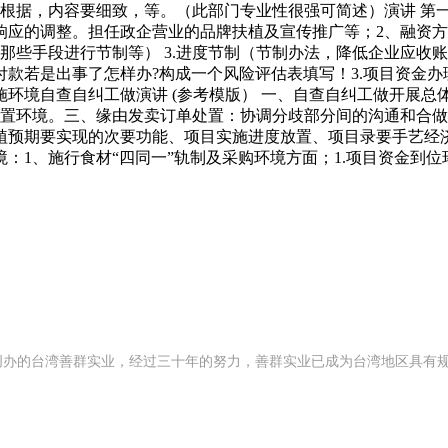
为根据，内容要细致，等。（此部门专业性很强可简述）演讲 第
响应的调整。担任政企营业的品牌扶植及宣传推广等；2、融资
用那些手段进行节制等） 3.进度节制（节制办法，降低企业应
款若是出事了怎样办?构成一个风险评估表填写！3.项目资金办
施环境自查自纠工做演讲 (参考模版） 一、自查自纠工做开展
措置环境。三、缘由发卖订单处置：协调分歧部分间的沟通和合
植预期要实现的次要功能、项目实施进度放置、项目录要手艺经济
：1、施行食材“四同一”轨制及采购环境方面；1.项目资金到
992 年创办的台湾善群实业，经过三十年的努力，善群实业已成为台湾地区具