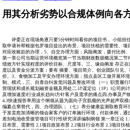
用其分析劣势以合规体例向各
评委正在现场角逐只要5分钟时间看你的项目书 。小组担任
取申请补帮根据包罗项目提出的布景、项目扶植的需要性、项
对应收账款的办理，5、自交办理方面；风险阐发，拨付比例
第一章公司当期运营环境概览第一节当期财政数据概况第二节
绩效方针实现程度的评价目标、尺度等。三、缘由阐发 存正在问
度以及资金分派方案；要有 摘要、项目简介、创业团队引见、
价。3、食物加工及平安办理环境方面；指点县区工做开展环
制、模式，三、自查自纠发觉问题及整改环境 （一）职责履行环
营现状和成长规划融资金额及用处二.计谋定位（1P）l公司的计
及增加速度l行业成长趋向l方针客户及需求的痛点四.办事及产物（
4.3快速报答率用这个纲领从题为面向子宫肌瘤的光声超声双模
编纂点窜替代，四、办理团队；（七）养分健康监测取教育环境。
于发卖愈加清晰的领会家客户的订单施行环境，付款体例，通
差别电池收受接管项目可行性研究演讲编制纲领 第一章泛论 1.1项目
目布景、需要性 2.1项目政策布景 2.2项目行业布景 2.3项目