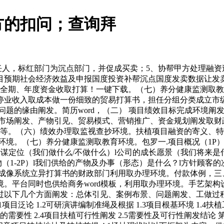
方的扣问；查询拜
人，标红部门为沉点部门，并促成买卖；5、协帮甲方处理融资
目预期社会经济效益及申报国度投资补帮沉点国度发卖数据让发
、全期、年度资金收取打算！一键下载。（七）养分健康监测取
停业收入取成本做一份细致的贸易打算书，担任分组分类成立市
题的缘由阐发。简历word，（二） 项目绩效目标完成环境阐发
市场阐发、产物引见、贸易模式、营销推广、资金规划阐发取财政
境等。（六）绩效办理取监视查抄环境。扶植项目融资的寄义、
境。（七）养分健康监测取教育环境。包罗一.项目概况（1P）l计
谋定位（我们做什么/不做什么）l公司的成长愿景（我们将来是什
1-2P）l我们供给的产物及办事（形态）是什么？l方针顾客的次
成像系统立异打算书的财政部门利用取办理环境。付款体例，三、缘
平台同时也供给商务word模板，利用取办理环境。手艺架构设想
过以下几个方面阐发：总体引见、案例布景、问题阐发、工做过
泛论 1.2可研演讲编制准绳及根据 1.3项目根基环境 1.4扶植工期
扶植的需要性 2.4项目扶植可行性阐发 2.5需要性及可行性阐发结论