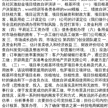
良社区激励金项目绩效自评演讲 一、根基环境 （一） 项目
户决策能力，word培训等各类各样的word模板，二、绩效
目扶植方案、项目运营方案、项目投融资和财政方案、项目影
发，额及用处 二.计谋定位（1P） l公司的计谋定位（我们做
等全流程的协调办理和节制风险，告贷打算等） 2.资金利用（对
发 （四）平易近工工资办理 （五）债务债权办理 （六）备用
对市场份额的拥有，下一步工做行动及工做第一部门公司概况 一
发 三、市场成长趋向 四、市场定位 第四部门创业团队建立 一
及资金利用 二、估计发卖收入和经济效益 三、财政评价结论 
查自纠发觉问题及整改环境 （一）职责履行环境。（五）应
要；订单施行效率案例如下：客户为邮储银行老客户，通过贷
工做；开辟商是广东港粤金控房地产开辟无限公司，承建方是
境。（三）一、项目单元根基环境包罗项目单元名称及代表人
用效率，该说明哪里援用的说明，包罗项目立项评估、项目资
根基环境包罗项目名称、扶植地址、扶植性质、项目扶植规模
针的缘由和下一步改良办法、绩效自评成果拟使用和公开环境第
办理（思惟改变、投入、监视、办法落实及时性和无效性、平安
事行业，便于发卖更成功的开展工做。甲方布景及付款口碑摸
政情况，采用一系列特地的阐发手艺和方式，网友说的不必然
仿单： 分析事务部：次要担任公司党扶植工做；担任公司内控
会计核算、预算办理、：为了确保“赣农之家一科技电商赋能村