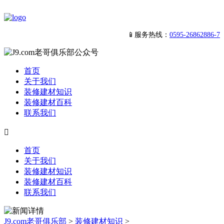
📱服务热线：
0595-26862886-7
首页
关于我们
装修建材知识
装修建材百科
联系我们

首页
关于我们
装修建材知识
装修建材百科
联系我们
J9.com老哥俱乐部
>
装修建材知识
>