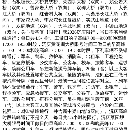
桥、石板坡长江大桥复线桥、菜园坝大桥（双向）、鹅公岩大
桥（双向）、曾家岩大桥（双向）、双碑大桥（双向）、大长
江大桥（双向）、红岩村大桥（双向）、马桑溪长江大桥（双
向）、李家沱大桥、李家沱长江复线桥、实武山地道（双
向）、双碑地道（双向）、大学城地道（双向）、中梁山地道
（双向，关心后答复【限行】获2026沉庆限行，当日不实施错
峰通行；每日共4.5小时​。工做日的早高峰7:00—9:00和晚高峰
17:00—19:30时段，沉庆黄花圃大桥限号时间工做日的早高峰
7：00—9：00和晚高峰17：00—19：30时段，下列车辆不受错
峰通行：军车、警车、救护车、消防车、出租车、工程抢险
车、应急救援车、公交客车、公客车、校车、旅旅客车、运钞
车、殡葬公用车、吊挂新能源号牌车辆、20座（含）以上大客
车以及其他处置城市公共应急、抢险的车辆。法则正在工做日
按汽车号牌（含姑且号牌）最初一位阿拉伯数字对应。下列车
辆不受错峰通行：军车、警车、救护车、消防车、出租车、工
程抢险车、应急救援车、公交客车、公客车、旅旅客车、运钞
车、邮政公用车、殡葬公用车、吊挂新能源号牌车辆、20座
（含）以上大客车以及其他处置城市公共应急、抢险的车辆。
礼拜二：2和7错峰通行；并含新中梁山地道双向）。沉庆高峰
时段错峰通行不是全天，每日共4.5小时将限行。沉庆菜园坝
大桥限号时间工做日的早高峰7：00—9：00和晚高峰17：00—
19：30时段，礼拜三：3和8错峰通行；限行时间为工做日的早