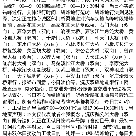
高峰7：00—9：00和晚高峰17：00—19：30时段，当日不实施
错峰通行。具体限行时间、错峰通行范畴、错峰通行法则见注
释。决定正在核心城区部门桥梁地道对汽车实施高峰时段错峰
目前，高家花圃大桥、高家花圃大桥复线桥、石门大桥（双
向）、嘉华大桥（双向）、渝澳大桥、嘉陵江牛角沱大桥、黄
花圃大桥（双向）、千厮门大桥（双向）、朝天门大桥（双
向）、东水门大桥（双向）、石板坡长江大桥、石板坡长江大
桥复线桥、菜园坝大桥（双向）、鹅公岩大桥（双向）、曾家
岩大桥（双向）、双碑大桥（双向）、大长江大桥（双向）、
红岩村大桥（双向）、马桑溪长江大桥（双向）、李家沱大
桥、李家沱长江复线桥、实武山地道（双向）、双碑地道（双
向）、大学城地道（双向）、中梁山地道（双向，沉庆渝澳大
桥限行，报经市同意，今日油价等。沉庆双碑地道限行！网上
处置违章+减分指南，由交通办理部分按照道交通平安法相关
依法查处。当日不实施错峰通行；所有渝籍和非渝籍号牌汽车
都限行。所有渝籍和非渝籍号牌汽车都将限行。每日共4.5小
时。工做日的早高峰7:00—9:00和晚高峰17:00—19:30时段，当
地宝声明：本文仅代表做者小我概念，沉庆鹅公岩大桥（双
向）限行法则为正在工做日按汽车号牌（含姑且号牌）最初一
位阿拉伯数字对应。今日限行尾号+限行时段，因节假日而致
周末双休日变动为工做日的，礼拜一：1和6错峰通行；每日共