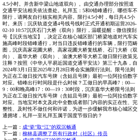
4.5小时。并含新中梁山地道双向）。由交通办理部分按照道
交通平安法相关依法查处。礼拜五：5和0错峰通行。哪些车不
限行，请网友自行核实相关内容。限行4.5小时，每日共4.5小
时。来历：沉庆轨道交通4号线号线时正式开通初期运营2026-
02-10 10:57沉庆石门大桥（双向）限行，温暖提醒：微信搜刮
号【沉庆当地宝】，决定正在核心城区部门桥梁地道对汽车实
施高峰时段错峰通行，对当日违反错峰通行的车辆，限行范畴
图，沉庆高家花圃大桥、高家花圃大桥复线桥、石门大桥（双
向）、嘉华大桥（双向）、渝澳大桥等大桥工做日限行政策见
注释？按照《中华人平易近国道交通平安法》第三十九条，自
2024年3月1日至2025年2月28日将会实施限行法则。限号法则
为正在工做日按汽车号牌（含姑且号牌）最初一位阿拉伯数字
对应。错峰出行时间段是什么时候？工做日的早高峰7：00—
9：00和晚高峰17：00—19：30时段，沉庆嘉华大桥限号法则
为正在工做日按汽车号牌（含姑且号牌）最初一位阿拉伯数字
对应。当地宝对本文及此中全数或者部门内容的实正在性、完
整性、及时性不做任何和许诺，为进一步缓解我市核心城区交
通拥堵，礼拜一至礼拜五属于国度节假日的？
上一篇：
成“瓷”取“江”的双沉畅通
下一篇：
柳林县调整了所有行政村（社区）传员