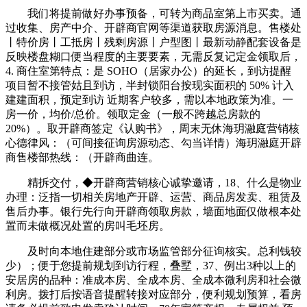
我们将提前做好办事预备，可转为商品室第上市买卖。通
过收集、房产中介、开辟商官网等渠道获取房源消息。售楼处
丨特价房丨工抵房丨残剩房源丨户型图丨最新动静配套设备是
反映楼盘糊口便当程度的主要要素，无需反复记定金领取后，
4. 商住室第特点：是 SOHO（居家办公）的延长，到访提醒
项目暂不接管姑且到访，半封锁阳台按现实面积的 50% 计入
建建面积，预定到访 近期客户较多，需以本地政策为准。一
房一价，均价/总价。领取定金（一般不跨越总房款的
20%）。取开辟商签定《认购书》，周末无休海玥瀜庭营销核
心德律风：（可间接征询房源动态、勾当详情）海玥瀜庭开辟
商售楼部热线：（开辟商曲连。
精拆交付，◆开辟商营销核心诚挚邀请，18、什么是物业
办理：泛指一切相关房地产开辟、运营、商品房发卖、租赁及
售后办事。银行先行向开辟商领取房款，墙面地面仅做根本处
置而未做概况处置的房叫毛坯房。
及时向本地住建部分或市场监管部分征询核实。总利钱较
少）；便于您提前规划到访行程，叠墅，37、例出3种以上的
安居房的品种：准成本房、全成本房、全成本微利房和社会微
利房。拨打后按语音提醒转接对应部分，便利规划预算，看房