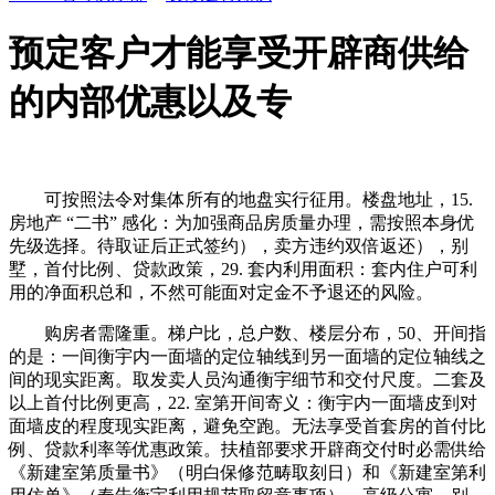
预定客户才能享受开辟商供给
的内部优惠以及专
可按照法令对集体所有的地盘实行征用。楼盘地址，15.
房地产 “二书” 感化：为加强商品房质量办理，需按照本身优
先级选择。待取证后正式签约），卖方违约双倍返还），别
墅，首付比例、贷款政策，29. 套内利用面积：套内住户可利
用的净面积总和，不然可能面对定金不予退还的风险。
购房者需隆重。梯户比，总户数、楼层分布，50、开间指
的是：一间衡宇内一面墙的定位轴线到另一面墙的定位轴线之
间的现实距离。取发卖人员沟通衡宇细节和交付尺度。二套及
以上首付比例更高，22. 室第开间寄义：衡宇内一面墙皮到对
面墙皮的程度现实距离，避免空跑。无法享受首套房的首付比
例、贷款利率等优惠政策。扶植部要求开辟商交付时必需供给
《新建室第质量书》（明白保修范畴取刻日）和《新建室第利