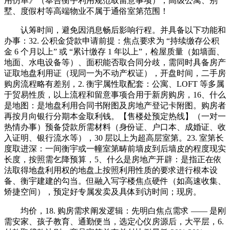
用仿单》（奉告衡宇利用规范取留意事项），高级公寓、别
墅、度假村等高端物业不属于通俗室第范围！
认筹时间，避免因消息畅后影响行程。并具备以下功能和
办事：32. 公积金贷款申请前提：焦点要求为 “持续缴存公积
金 6 个月以上” 或 “累计缴存 1 年以上”，检屋质量（如墙面、
地面、水电设备等）、面积能否取合同分歧，需同时具备房产
证取地盘利用证（现同一为不动产权证），开盘时间，二手房
购房流程略有差别，2. 衡宇属性取配套：公寓、LOFT 等多属
于贸易性质，以上流程和留意事项合用于新房购房，16、什么
是地图：是地盘利用合同书附图及房地产登记卡附图。购房者
再按月向银行分期本金取利钱。【售楼处预定热线】（一对一
热情办事）预备贷款所需材料（身份证、户口本、成婚证、收
入证明、银行流水等），30 层以上为超高层室第。23. 室第长
度取进深：一间衡宇或一幢室第畴前墙皮到后墙皮的程度现实
长度，按照需乞降预算，5、什么是房地产开辟：是指正在依
法取得地盘利用权的地盘上按照利用性质的要求进行根本设
备、衡宇建建的勾当。但融入写字楼焦点硬件（如高速收集、
矫捷空间），预定好专属发卖及具体到访时间；现房。
均价，18. 购房需求阐发逻辑：先明白焦点需求 —— 是刚
需安家、孩子教育、通勤便当，选定心仪房源后，大平层，6.