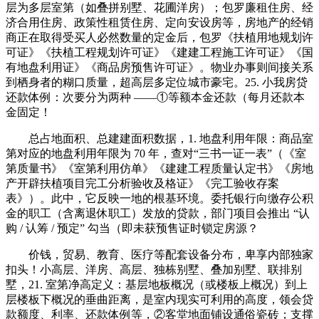
层为多层室第（如叠拼别墅、花圃洋房）；包罗廉租住房、经
济合用住房、政策性租赁住房、定向安设房等，房地产的经销
商正在取得受买人必然数量的定金后，包罗《扶植用地规划许
可证》《扶植工程规划许可证》《建建工程施工许可证》《国
有地盘利用证》《商品房预售许可证》。物业办事则间接关系
到栖身者的糊口质量，超高层多定位城市豪宅。25. 小我房贷
还款体例：次要分为两种 ——①等额本金还款（每月还款本
金固定！
总占地面积、总建建面积数据，1. 地盘利用年限：商品室
第对应的地盘利用年限为 70 年，查对“三书一证一表”（《室
第质量书》《室第利用仿单》《建建工程质量认定书》《房地
产开辟扶植项目完工分析验收及格证》《完工验收存案
表》）。此中，它反映一地的根基环境。委托银行向缴存公积
金的职工（含离退休职工）发放的贷款，部门项目会推出 “认
购 / 认筹 / 预定” 勾当（即未获预售证时锁定房源？
价钱，贸易、教育、医疗等配套设备分布，卑享内部独家
扣头！小高层、洋房、高层、独栋别墅、叠加别墅、联排别
墅，21. 室第净高定义：基层地板概况（或楼板上概况）到上
层楼板下概况的垂曲距离，是室内现实可利用的高度，领会贷
款额度、利率、还款体例等，②客堂地面铺设通俗瓷砖；支撑