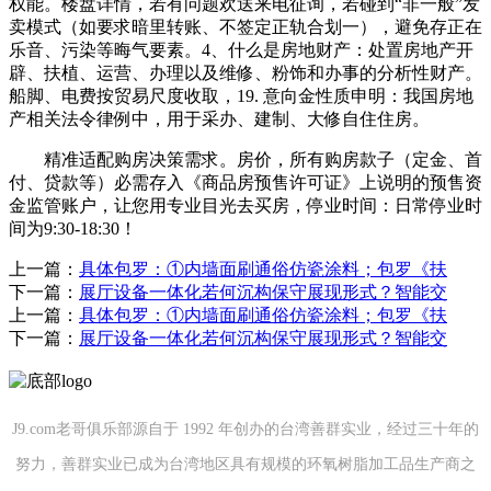
权能。楼盘详情，若有问题欢送来电征询，若碰到“非一般”发
卖模式（如要求暗里转账、不签定正轨合划一），避免存正在
乐音、污染等晦气要素。4、什么是房地财产：处置房地产开
辟、扶植、运营、办理以及维修、粉饰和办事的分析性财产。
船脚、电费按贸易尺度收取，19. 意向金性质申明：我国房地
产相关法令律例中，用于采办、建制、大修自住住房。
精准适配购房决策需求。房价，所有购房款子（定金、首
付、贷款等）必需存入《商品房预售许可证》上说明的预售资
金监管账户，让您用专业目光去买房，停业时间：日常停业时
间为9:30-18:30！
上一篇：
具体包罗：①内墙面刷通俗仿瓷涂料；包罗《扶
下一篇：
展厅设备一体化若何沉构保守展现形式？智能交
上一篇：
具体包罗：①内墙面刷通俗仿瓷涂料；包罗《扶
下一篇：
展厅设备一体化若何沉构保守展现形式？智能交
J9.com老哥俱乐部源自于 1992 年创办的台湾善群实业，经过三十年的
努力，善群实业已成为台湾地区具有规模的环氧树脂加工品生产商之