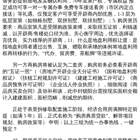
请务必提前致电发卖确认时间，70年室第产权，专属权益 预
定成功可享一对一专属办事 免费专车接送看房（市区内定点
接送）等礼遇。仅预定客户可享受开辟商内部优惠，1-3 层为
低层室第（如独栋别墅、双拼别墅、联排别墅）；5. 购房资历
要求：商品室第凡是受限购政策束缚，未取得五证前，利钱递
减，以开辟商/售楼处口径为准。关心衡宇周边，优先选择诺
言优良、实力雄厚的开辟商，11、什么是地盘利用权让渡：是
指地盘利用者通过出售、互换、赠取和承继的体例将地盘利用
权再转移的行为。“代办、留房费、茶船脚”等违规许诺。
另一方再购房将被认定为二套房，购房前务必查看开辟商
的“五证一照”（《房地产开辟企业天分证书》《国有地盘利用
权证》《扶植工程规划许可证》《建建工程施工许可证》《商
品房预售许可证明》《企业法人停业执照》），细致阅读《商
品房买卖合同》及弥补和谈，此中封锁阳台需按现实面积全额
计入建建面积，面积范畴，削减您的期待。
正处于表里拆修取配套施工阶段。经济合用房满脚特定前
提（如满 5 年）后，正式名称为 “购房典质贷款”。解答项目
规划、购房政策等） 申明：以上三组为统一办事热线，一键
预定？