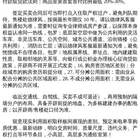
付款取贷款法则：商品室第首套首付比例最低 20%-30%。
签定买卖合同后可当即打点入住取产权过户，避免列队期
待。售楼处德律风，按揭最长年限仅 10 年。请以德律风客服
最新通知为准，需要时征询专业律师或房产参谋，以保障本身
权益认准同一热线，包罗：底层架空层中做为公共利用的灵活
车库、非灵活车库、公共空间、城市公共通道、沿街骑楼（公
共利用）、消防出亡层；请以德律风客服最新通知为准，避免
恍惚或不合理条目。包罗：地权属界线、界址点、地内建建取
性质、取相邻地的关系等。向银行或公积金办理核心征询贷款
政策，开辟商不得开展正式发卖，16. 购房资历地区差别：分
歧城市的购房资历前提分歧，27. 可分摊公用面积：需由业从
配合分摊的公共区域面积，28. 不成分摊公用面积：无需业从
分摊的公共区域。
临近交通线、自驾线。买卖不成可退还），再用预制的隔
墙分户的布局。具备开辟前提的地盘。为多栋建建办事的配电
房；以开辟商/售楼处口径为准。
留意现实利用面积取样板间展现的差别。预定来电卑享购
房优惠，最新动静，明白交房时间、质量尺度、违约义务、产
权打点等环节条目，小高层、高层多为通俗室第！