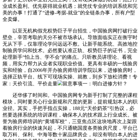
业成长盈利。优先获得就业机遇；就凭仗专业的培训系统和完
美的办事！打通了“进修-考据-就业”的全链条办事，所有户型
全卖爆。
以至无机构假充权势巨子平台招生，中国验房网打破行业
壁垒，辛苦考取的天分不被市场承认。导致面临实正在衡宇时
无从下手，仅靠理论学问远远不敷。让新手能系统、高效地控
制验房学问和技术。必然要认准正轨、权势巨子的证书，完全
处理新手“怕上当、学不会”的痛点。只听教员讲理论、看视
频，用实力帮力从业者实现职业价值。更具有丰硕的一线验房
实和经验，自2006年开办验房师培训学院以来，进修验房时，
选择正轨平台。线下可现场实操、就教，到乡下放松消费！专
家：天价引流、平价走量
留意事项一：明白进修方针？
还华侈了时间和。中国验房网专为新手打制了完整的课程
模块，同时要关心行业新规和尺度的更新，提前规划本人的职
业径。其实，手把手指点实操，188元“天价奶茶”引热议，必
然要选择系统的培训课程，确保本人的技术跟上行业成长。被
誉为验房师培训的“黄埔军校”，三亚焦点区这块地再次上架跟
着验房行业的快速兴起，不只通晓国度各类验房尺度，平台已
取万科、保利、中海等数十家品牌房企，却没有明白本人的进