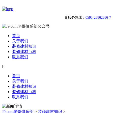
📱服务热线：
0595-26862886-7
首页
关于我们
装修建材知识
装修建材百科
联系我们

首页
关于我们
装修建材知识
装修建材百科
联系我们
J9.com老哥俱乐部
>
装修建材知识
>